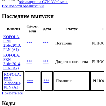
KOFOLA разместил иностранные облигации на
04.10.2013
CZK 330.0 млн.
KOFOLA планирует разместить иностранные
27.09.2013
облигации на CZK 330.0 млн.
Все новости организации
Последние выпуски
Объем,
Эмиссия
Дата
Статус
IS
млн
KOFOLA,
FRN
***
***
Погашена
PLHOOP
21dec2013,
PLN (A1)
KOFOLA,
FRN
***
***
Досрочно погашена
PLHOOP
21dec2014,
PLN (A2)
KOFOLA,
FRN
***
***
Погашена
PLHOOP
21dec2014,
PLN (A3)