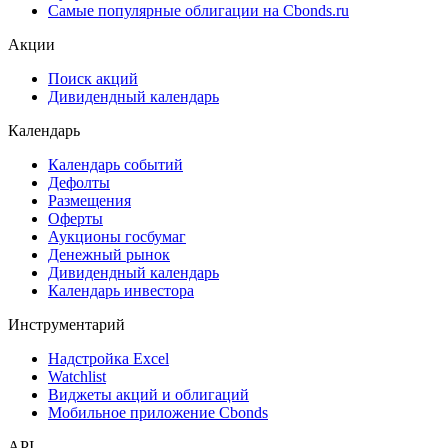
Ломбардные списки
ЦФА
ESG
Сукук
Самые популярные облигации на Cbonds.ru
Акции
Поиск акций
Дивидендный календарь
Календарь
Календарь событий
Дефолты
Размещения
Оферты
Аукционы госбумаг
Денежный рынок
Дивидендный календарь
Календарь инвестора
Инструментарий
Надстройка Excel
Watchlist