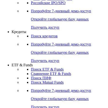
Получить доступ
Акции
Поиск акций
Дивидендный календарь
Российские IPO/SPO
Попробуйте
7-дневный
демо-доступ
Откройте глобальную базу данных
Получить доступ
Кредиты
Поиск кредитов
Попробуйте
7-дневный
демо-доступ
Откройте глобальную базу данных
Получить доступ
ETF & Funds
Поиск ETF & Funds
Сравнение ETF & Funds
Поиск ПИФ
Поиск Mutual Funds
Попробуйте
7-дневный
демо-доступ