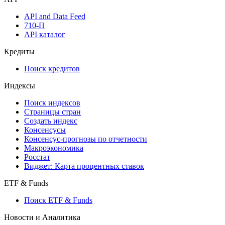
Виджеты акций и облигаций
Мобильное приложение Cbonds
API
API and Data Feed
710-П
API каталог
Кредиты
Поиск кредитов
Индексы
Поиск индексов
Страницы стран
Создать индекс
Консенсусы
Консенсус-прогнозы по отчетности
Макроэкономика
Росстат
Виджет: Карта процентных ставок
ETF & Funds