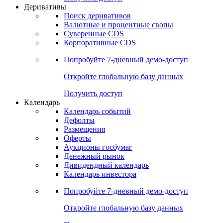
Откройте глобальную базу данных
Получить доступ
Деривативы
Поиск деривативов
Валютные и процентные свопы
Суверенные CDS
Корпоративные CDS
Попробуйте
7-дневный
демо-доступ
Откройте глобальную базу данных
Получить доступ
Календарь
Календарь событий
Дефолты
Размещения
Оферты
Аукционы госбумаг
Денежный рынок
Дивидендный календарь
Календарь инвестора