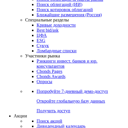
Облигации
Поиски
Поиск облигаций & Карты рынка
Поиск облигаций (ИИ)
Поиск котировок облигаций
Ближайшие размещения (Россия)
Специальные разделы
Кривые доходности
Best bid/ask
ЦФА
ESG
Сукук
Ломбардные списки
Участники рынка
Рэнкинги инвест. банков и юр.
консультантов
Cbonds Pages
Cbonds Awards
Опросы
Попробуйте
7-дневный
демо-доступ
Откройте глобальную базу данных