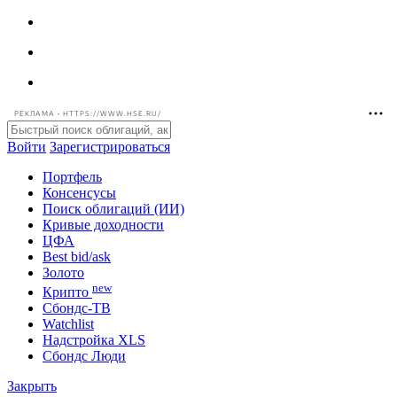
РЕКЛАМА • HTTPS://WWW.HSE.RU/
Войти
Зарегистрироваться
Портфель
Консенсусы
Поиск облигаций (ИИ)
Кривые доходности
ЦФА
Best bid/ask
Золото
new
Крипто
Сбондс-ТВ
Watchlist