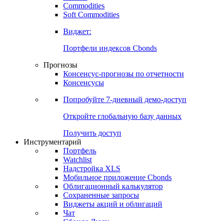
Commodities
Золото
Нефть
Бензин
Commodities
Soft Commodities
Виджет:
Портфели индексов Cbonds
Прогнозы
Консенсус-прогнозы по отчетности
Консенсусы
Попробуйте
7-дневный
демо-доступ
Откройте глобальную базу данных
Получить доступ
Инструментарий
Портфель
Watchlist
Надстройка XLS
Мобильное приложение Cbonds
Облигационный калькулятор