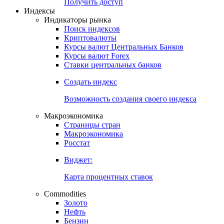
Попробуйте
7-дневный
демо-доступ
Откройте глобальную базу данных
Получить доступ
Индексы
Индикаторы рынка
Поиск индексов
Криптовалюты
Курсы валют Центральных Банков
Курсы валют Forex
Ставки центральных банков
Создать индекс
Возможность создания своего индекса
Макроэкономика
Страницы стран
Макроэкономика
Росстат
Виджет:
Карта процентных ставок