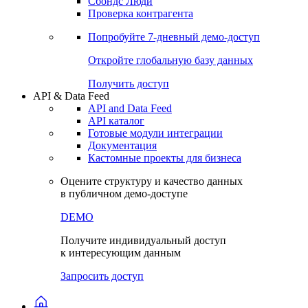
Сохраненные запросы
Виджеты акций и облигаций
Чат
Сбондс Люди
Проверка контрагента
Попробуйте
7-дневный
демо-доступ
Откройте глобальную базу данных
Получить доступ
API & Data Feed
API and Data Feed
API каталог
Готовые модули интеграции
Документация
Кастомные проекты для бизнеса
Оцените структуру и качество данных
в публичном демо-доступе
DEMO
Получите индивидуальный доступ
к интересующим данным