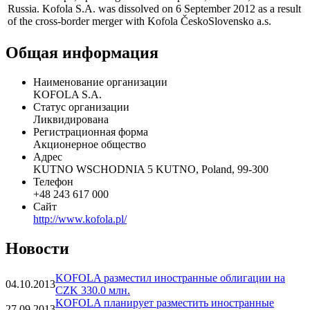
Kofola S.A. is one of the leading producers of soft drinks in
Central Europe, operating in Czech Republic, Slovakia, Poland and
Russia. Kofola S.A. was dissolved on 6 September 2012 as a result
of the cross-border merger with Kofola ČeskoSlovensko a.s.
Общая информация
Наименование организации
KOFOLA S.A.
Статус организации
Ликвидирована
Регистрационная форма
Акционерное общество
Адрес
KUTNO WSCHODNIA 5 KUTNO, Poland, 99-300
Телефон
+48 243 617 000
Сайт
http://www.kofola.pl/
Новости