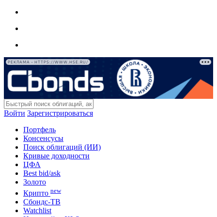
РЕКЛАМА • HTTPS://WWW.HSE.RU/
Войти
Зарегистрироваться
Портфель
Консенсусы
Поиск облигаций (ИИ)
Кривые доходности
ЦФА
Best bid/ask
Золото
new
Крипто
Сбондс-ТВ
Watchlist