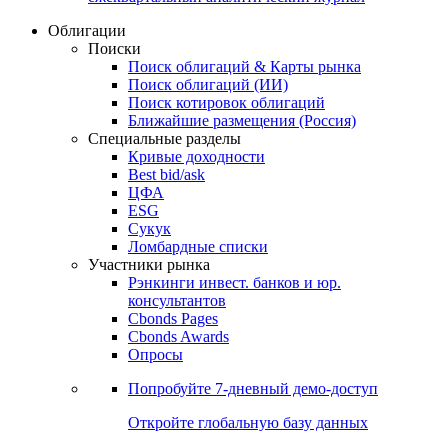
Облигации
Поиски
Поиск облигаций & Карты рынка
Поиск облигаций (ИИ)
Поиск котировок облигаций
Ближайшие размещения (Россия)
Специальные разделы
Кривые доходности
Best bid/ask
ЦФА
ESG
Сукук
Ломбардные списки
Участники рынка
Рэнкинги инвест. банков и юр.
консультантов
Cbonds Pages
Cbonds Awards
Опросы
Попробуйте
7-дневный
демо-доступ
Откройте глобальную базу данных