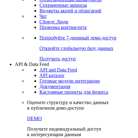
Сохраненные запросы
Виджеты акций и облигаций
Чат
Сбондс Люди
Проверка контрагента
Попробуйте
7-дневный
демо-доступ
Откройте глобальную базу данных
Получить доступ
API & Data Feed
API and Data Feed
API каталог
Готовые модули интеграции
Документация
Кастомные проекты для бизнеса
Оцените структуру и качество данных
в публичном демо-доступе
DEMO
Получите индивидуальный доступ
к интересующим данным