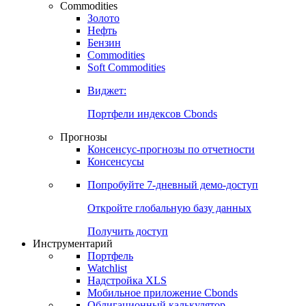
Commodities
Золото
Нефть
Бензин
Commodities
Soft Commodities
Виджет:
Портфели индексов Cbonds
Прогнозы
Консенсус-прогнозы по отчетности
Консенсусы
Попробуйте
7-дневный
демо-доступ
Откройте глобальную базу данных
Получить доступ
Инструментарий
Портфель
Watchlist
Надстройка XLS
Мобильное приложение Cbonds
Облигационный калькулятор