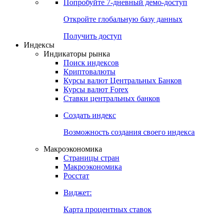
Попробуйте
7-дневный
демо-доступ
Откройте глобальную базу данных
Получить доступ
Индексы
Индикаторы рынка
Поиск индексов
Криптовалюты
Курсы валют Центральных Банков
Курсы валют Forex
Ставки центральных банков
Создать индекс
Возможность создания своего индекса
Макроэкономика
Страницы стран
Макроэкономика
Росстат
Виджет:
Карта процентных ставок