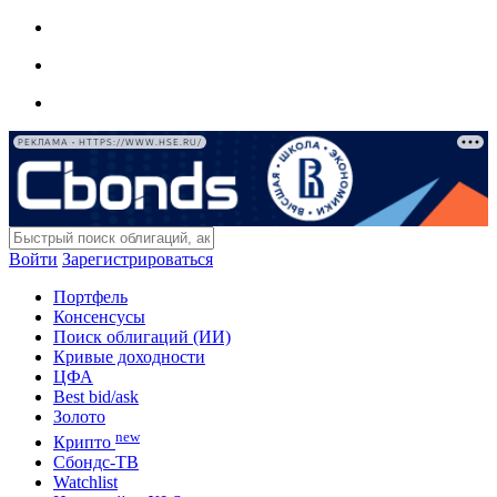
РЕКЛАМА • HTTPS://WWW.HSE.RU/
Войти
Зарегистрироваться
Портфель
Консенсусы
Поиск облигаций (ИИ)
Кривые доходности
ЦФА
Best bid/ask
Золото
new
Крипто
Сбондс-ТВ
Watchlist