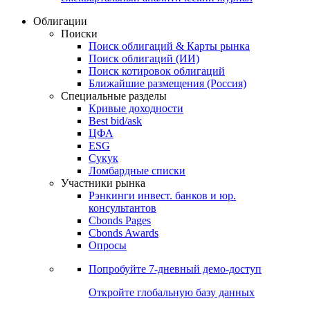
Облигации
Поиски
Поиск облигаций & Карты рынка
Поиск облигаций (ИИ)
Поиск котировок облигаций
Ближайшие размещения (Россия)
Специальные разделы
Кривые доходности
Best bid/ask
ЦФА
ESG
Сукук
Ломбардные списки
Участники рынка
Рэнкинги инвест. банков и юр.
консультантов
Cbonds Pages
Cbonds Awards
Опросы
Попробуйте
7-дневный
демо-доступ
Откройте глобальную базу данных