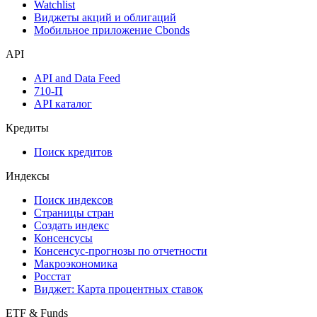
Watchlist
Виджеты акций и облигаций
Мобильное приложение Cbonds
API
API and Data Feed
710-П
API каталог
Кредиты
Поиск кредитов
Индексы
Поиск индексов
Страницы стран
Создать индекс
Консенсусы
Консенсус-прогнозы по отчетности
Макроэкономика
Росстат
Виджет: Карта процентных ставок
ETF & Funds