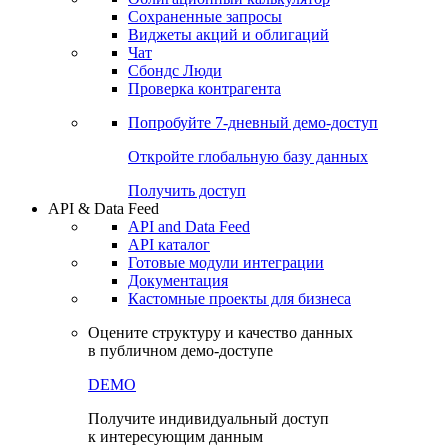
Сохраненные запросы
Виджеты акций и облигаций
Чат
Сбондс Люди
Проверка контрагента
Попробуйте
7-дневный
демо-доступ
Откройте глобальную базу данных
Получить доступ
API & Data Feed
API and Data Feed
API каталог
Готовые модули интеграции
Документация
Кастомные проекты для бизнеса
Оцените структуру и качество данных
в публичном демо-доступе
DEMO
Получите индивидуальный доступ
к интересующим данным