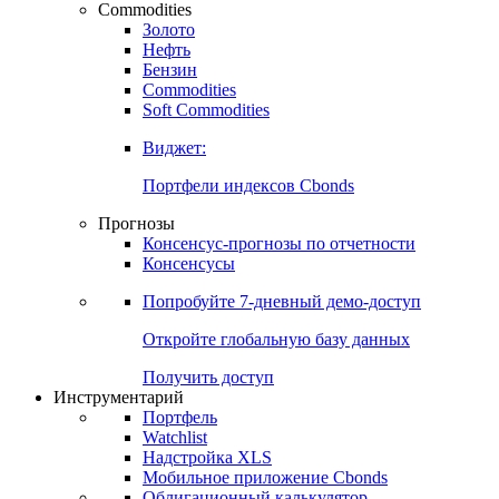
Commodities
Золото
Нефть
Бензин
Commodities
Soft Commodities
Виджет:
Портфели индексов Cbonds
Прогнозы
Консенсус-прогнозы по отчетности
Консенсусы
Попробуйте
7-дневный
демо-доступ
Откройте глобальную базу данных
Получить доступ
Инструментарий
Портфель
Watchlist
Надстройка XLS
Мобильное приложение Cbonds
Облигационный калькулятор