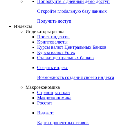
Попробуйте
7-дневный
демо-доступ
Откройте глобальную базу данных
Получить доступ
Индексы
Индикаторы рынка
Поиск индексов
Криптовалюты
Курсы валют Центральных Банков
Курсы валют Forex
Ставки центральных банков
Создать индекс
Возможность создания своего индекса
Макроэкономика
Страницы стран
Макроэкономика
Росстат
Виджет:
Карта процентных ставок