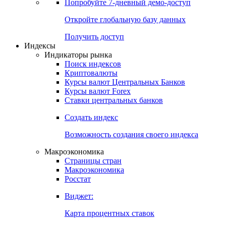
Попробуйте
7-дневный
демо-доступ
Откройте глобальную базу данных
Получить доступ
Индексы
Индикаторы рынка
Поиск индексов
Криптовалюты
Курсы валют Центральных Банков
Курсы валют Forex
Ставки центральных банков
Создать индекс
Возможность создания своего индекса
Макроэкономика
Страницы стран
Макроэкономика
Росстат
Виджет:
Карта процентных ставок