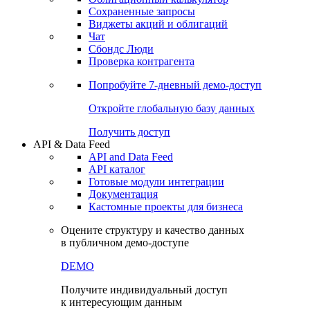
Сохраненные запросы
Виджеты акций и облигаций
Чат
Сбондс Люди
Проверка контрагента
Попробуйте
7-дневный
демо-доступ
Откройте глобальную базу данных
Получить доступ
API & Data Feed
API and Data Feed
API каталог
Готовые модули интеграции
Документация
Кастомные проекты для бизнеса
Оцените структуру и качество данных
в публичном демо-доступе
DEMO
Получите индивидуальный доступ
к интересующим данным