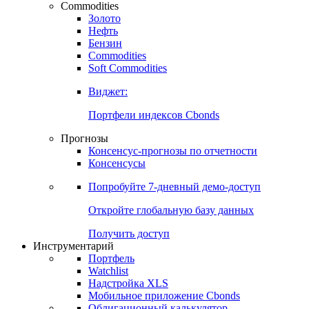
Commodities
Золото
Нефть
Бензин
Commodities
Soft Commodities
Виджет:
Портфели индексов Cbonds
Прогнозы
Консенсус-прогнозы по отчетности
Консенсусы
Попробуйте
7-дневный
демо-доступ
Откройте глобальную базу данных
Получить доступ
Инструментарий
Портфель
Watchlist
Надстройка XLS
Мобильное приложение Cbonds
Облигационный калькулятор