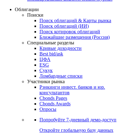
Облигации
Поиски
Поиск облигаций & Карты рынка
Поиск облигаций (ИИ)
Поиск котировок облигаций
Ближайшие размещения (Россия)
Специальные разделы
Кривые доходности
Best bid/ask
ЦФА
ESG
Сукук
Ломбардные списки
Участники рынка
Рэнкинги инвест. банков и юр.
консультантов
Cbonds Pages
Cbonds Awards
Опросы
Попробуйте
7-дневный
демо-доступ
Откройте глобальную базу данных