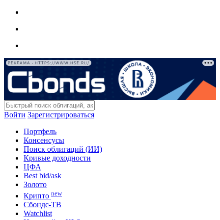
РЕКЛАМА • HTTPS://WWW.HSE.RU/
Войти
Зарегистрироваться
Портфель
Консенсусы
Поиск облигаций (ИИ)
Кривые доходности
ЦФА
Best bid/ask
Золото
new
Крипто
Сбондс-ТВ
Watchlist