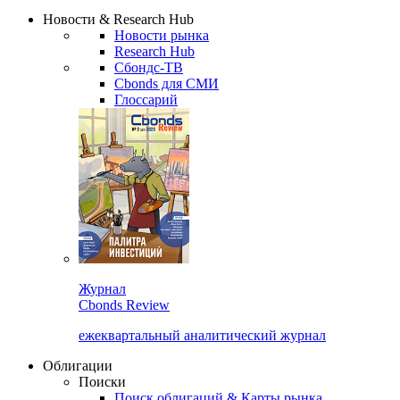
Надстройка XLS
Сбондс Люди
Закрыть
Новости & Research Hub
Новости рынка
Research Hub
Сбондс-ТВ
Cbonds для СМИ
Глоссарий
Журнал
Cbonds Review
ежеквартальный аналитический журнал