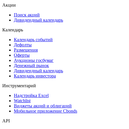
ESG
Сукук
Самые популярные облигации на Cbonds.ru
Акции
Поиск акций
Дивидендный календарь
Календарь
Календарь событий
Дефолты
Размещения
Оферты
Аукционы госбумаг
Денежный рынок
Дивидендный календарь
Календарь инвестора
Инструментарий
Надстройка Excel
Watchlist
Виджеты акций и облигаций