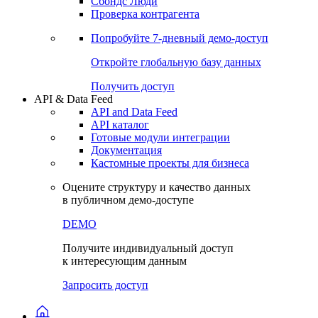
Сохраненные запросы
Виджеты акций и облигаций
Чат
Сбондс Люди
Проверка контрагента
Попробуйте
7-дневный
демо-доступ
Откройте глобальную базу данных
Получить доступ
API & Data Feed
API and Data Feed
API каталог
Готовые модули интеграции
Документация
Кастомные проекты для бизнеса
Оцените структуру и качество данных
в публичном демо-доступе
DEMO
Получите индивидуальный доступ
к интересующим данным