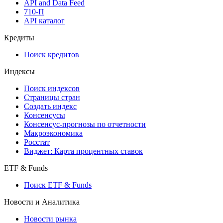
Мобильное приложение Cbonds
API
API and Data Feed
710-П
API каталог
Кредиты
Поиск кредитов
Индексы
Поиск индексов
Страницы стран
Создать индекс
Консенсусы
Консенсус-прогнозы по отчетности
Макроэкономика
Росстат
Виджет: Карта процентных ставок
ETF & Funds
Поиск ETF & Funds