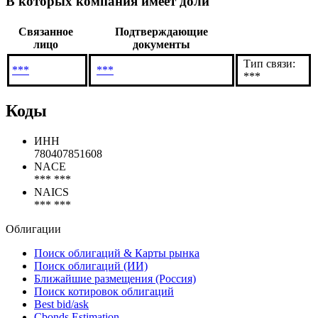
В которых компания имеет доли
Связанное
Подтверждающие
лицо
документы
Тип связи:
***
***
***
Коды
ИНН
780407851608
NACE
*** ***
NAICS
*** ***
Облигации
Поиск облигаций & Карты рынка
Поиск облигаций (ИИ)
Ближайшие размещения (Россия)
Поиск котировок облигаций
Best bid/ask
Cbonds Estimation