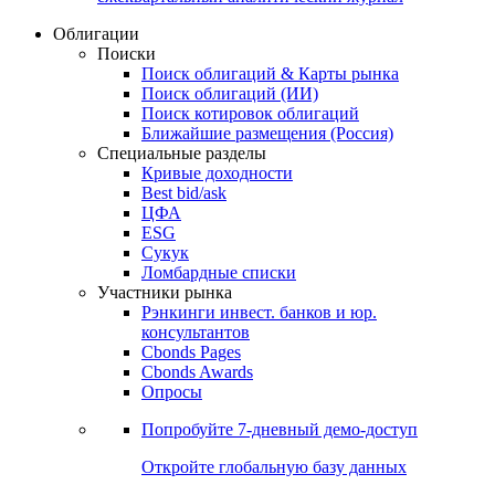
Облигации
Поиски
Поиск облигаций & Карты рынка
Поиск облигаций (ИИ)
Поиск котировок облигаций
Ближайшие размещения (Россия)
Специальные разделы
Кривые доходности
Best bid/ask
ЦФА
ESG
Сукук
Ломбардные списки
Участники рынка
Рэнкинги инвест. банков и юр.
консультантов
Cbonds Pages
Cbonds Awards
Опросы
Попробуйте
7-дневный
демо-доступ
Откройте глобальную базу данных