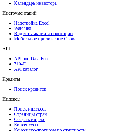
Календарь инвестора
Инструментарий
Надстройка Excel
Watchlist
Виджеты акций и облигаций
Мобильное приложение Cbonds
API
API and Data Feed
710-П
API каталог
Кредиты
Поиск кредитов
Индексы
Поиск индексов
Страницы стран
Создать индекс
Консенсусы
Консенсус-прогнозы по отчетности