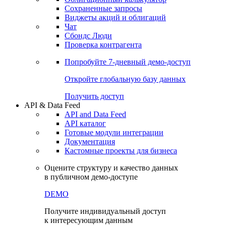
Сохраненные запросы
Виджеты акций и облигаций
Чат
Сбондс Люди
Проверка контрагента
Попробуйте
7-дневный
демо-доступ
Откройте глобальную базу данных
Получить доступ
API & Data Feed
API and Data Feed
API каталог
Готовые модули интеграции
Документация
Кастомные проекты для бизнеса
Оцените структуру и качество данных
в публичном демо-доступе
DEMO
Получите индивидуальный доступ
к интересующим данным