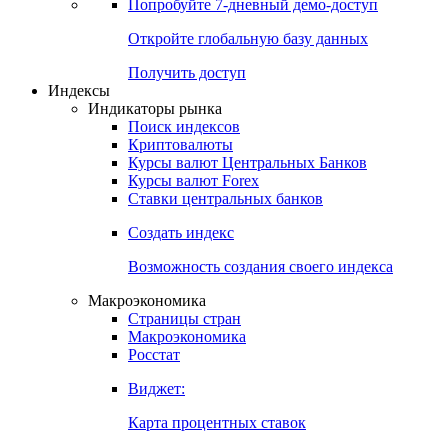
Попробуйте
7-дневный
демо-доступ
Откройте глобальную базу данных
Получить доступ
Индексы
Индикаторы рынка
Поиск индексов
Криптовалюты
Курсы валют Центральных Банков
Курсы валют Forex
Ставки центральных банков
Создать индекс
Возможность создания своего индекса
Макроэкономика
Страницы стран
Макроэкономика
Росстат
Виджет:
Карта процентных ставок