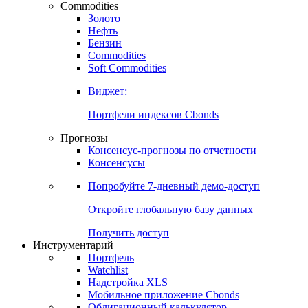
Commodities
Золото
Нефть
Бензин
Commodities
Soft Commodities
Виджет:
Портфели индексов Cbonds
Прогнозы
Консенсус-прогнозы по отчетности
Консенсусы
Попробуйте
7-дневный
демо-доступ
Откройте глобальную базу данных
Получить доступ
Инструментарий
Портфель
Watchlist
Надстройка XLS
Мобильное приложение Cbonds
Облигационный калькулятор