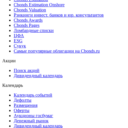
Cbonds Estimation Onshore
Cbonds Valuation
Рэнкинги инвест. банков и юр. консультантов
Cbonds Awards
Cbonds Pages
Ломбардные списки
ЦФА
ESG
Сукук
Самые популярные облигации на Cbonds.ru
Акции
Поиск акций
Дивидендный календарь
Календарь
Календарь событий
Дефолты
Размещения
Оферты
Аукционы госбумаг
Денежный рынок
Дивидендный календарь