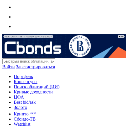
РЕКЛАМА • HTTPS://WWW.HSE.RU/
Войти
Зарегистрироваться
Портфель
Консенсусы
Поиск облигаций (ИИ)
Кривые доходности
ЦФА
Best bid/ask
Золото
new
Крипто
Сбондс-ТВ
Watchlist