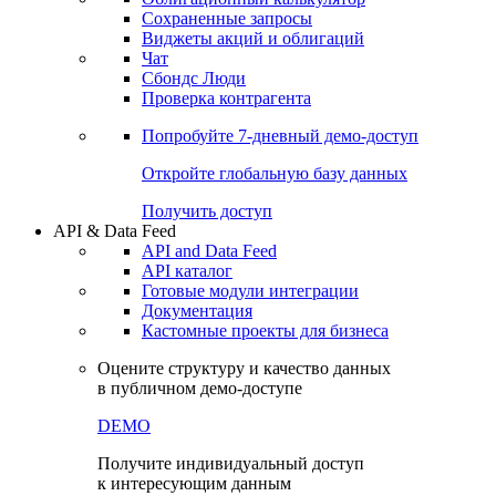
Сохраненные запросы
Виджеты акций и облигаций
Чат
Сбондс Люди
Проверка контрагента
Попробуйте
7-дневный
демо-доступ
Откройте глобальную базу данных
Получить доступ
API & Data Feed
API and Data Feed
API каталог
Готовые модули интеграции
Документация
Кастомные проекты для бизнеса
Оцените структуру и качество данных
в публичном демо-доступе
DEMO
Получите индивидуальный доступ
к интересующим данным