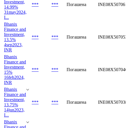
Investment,
***
***
Погашена
INE08X507061
14.99%
31may2024,
I...
Bhanix
Finance and
Investment,
***
***
Погашена
INE08X507053
13.5%
4sep2023,
INR
Bhanix
Finance and
Investment,
***
***
Погашена
INE08X507046
15%
16feb2024,
INR
Bhanix
Finance and
Investment,
***
***
Погашена
INE08X507038
13.75%
14jun2023,
I...
Bhanix
Finance and