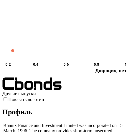
0.2
0.4
0.6
0.8
1
Дюрация, лет
Другие выпуски
Показать логотип
Профиль
Bhanix Finance and Investment Limited was incorporated on 15
March, 1996. The company provides short-term unsecured