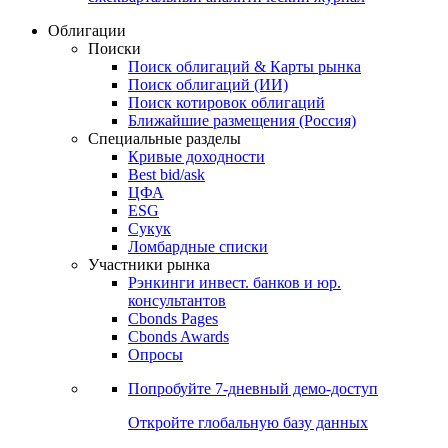
Облигации
Поиски
Поиск облигаций & Карты рынка
Поиск облигаций (ИИ)
Поиск котировок облигаций
Ближайшие размещения (Россия)
Специальные разделы
Кривые доходности
Best bid/ask
ЦФА
ESG
Сукук
Ломбардные списки
Участники рынка
Рэнкинги инвест. банков и юр.
консультантов
Cbonds Pages
Cbonds Awards
Опросы
Попробуйте
7-дневный
демо-доступ
Откройте глобальную базу данных