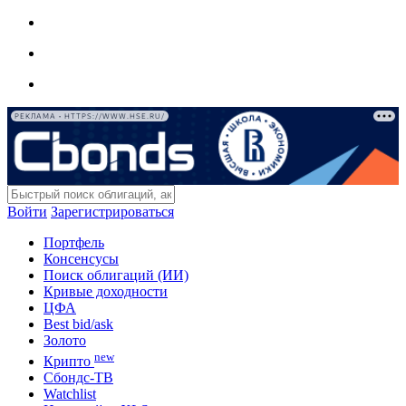
РЕКЛАМА • HTTPS://WWW.HSE.RU/
Войти
Зарегистрироваться
Портфель
Консенсусы
Поиск облигаций (ИИ)
Кривые доходности
ЦФА
Best bid/ask
Золото
new
Крипто
Сбондс-ТВ
Watchlist