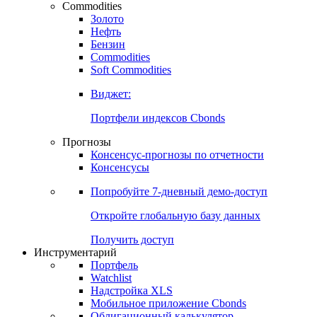
Commodities
Золото
Нефть
Бензин
Commodities
Soft Commodities
Виджет:
Портфели индексов Cbonds
Прогнозы
Консенсус-прогнозы по отчетности
Консенсусы
Попробуйте
7-дневный
демо-доступ
Откройте глобальную базу данных
Получить доступ
Инструментарий
Портфель
Watchlist
Надстройка XLS
Мобильное приложение Cbonds
Облигационный калькулятор