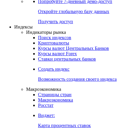
Попробуйте
7-дневный
демо-доступ
Откройте глобальную базу данных
Получить доступ
Индексы
Индикаторы рынка
Поиск индексов
Криптовалюты
Курсы валют Центральных Банков
Курсы валют Forex
Ставки центральных банков
Создать индекс
Возможность создания своего индекса
Макроэкономика
Страницы стран
Макроэкономика
Росстат
Виджет:
Карта процентных ставок