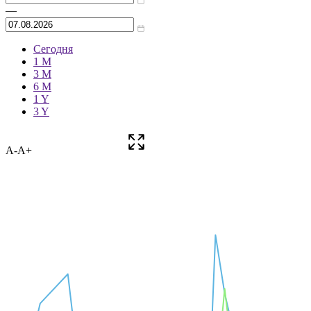
—
Сегодня
1 M
3 M
6 M
1 Y
3 Y
A-
A+