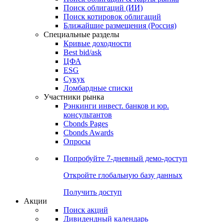
Поиск облигаций (ИИ)
Поиск котировок облигаций
Ближайшие размещения (Россия)
Специальные разделы
Кривые доходности
Best bid/ask
ЦФА
ESG
Сукук
Ломбардные списки
Участники рынка
Рэнкинги инвест. банков и юр.
консультантов
Cbonds Pages
Cbonds Awards
Опросы
Попробуйте
7-дневный
демо-доступ
Откройте глобальную базу данных
Получить доступ
Акции
Поиск акций
Дивидендный календарь