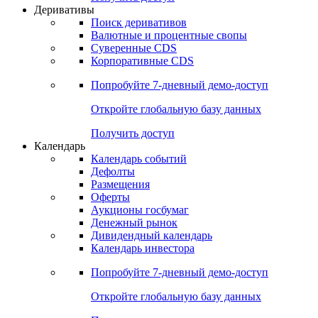
Деривативы
Поиск деривативов
Валютные и процентные свопы
Суверенные CDS
Корпоративные CDS
Попробуйте
7-дневный
демо-доступ
Откройте глобальную базу данных
Получить доступ
Календарь
Календарь событий
Дефолты
Размещения
Оферты
Аукционы госбумаг
Денежный рынок
Дивидендный календарь
Календарь инвестора
Попробуйте
7-дневный
демо-доступ
Откройте глобальную базу данных