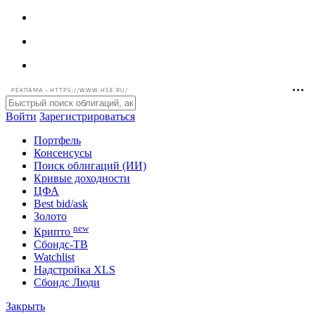
РЕКЛАМА • HTTPS://WWW.HSE.RU/
Войти
Зарегистрироваться
Портфель
Консенсусы
Поиск облигаций (ИИ)
Кривые доходности
ЦФА
Best bid/ask
Золото
new
Крипто
Сбондс-ТВ
Watchlist
Надстройка XLS
Сбондс Люди
Закрыть