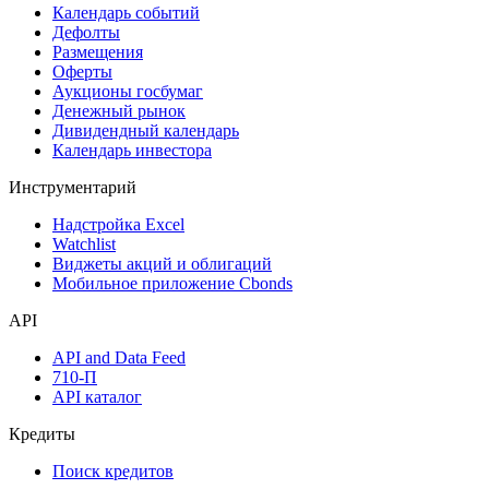
Календарь событий
Дефолты
Размещения
Оферты
Аукционы госбумаг
Денежный рынок
Дивидендный календарь
Календарь инвестора
Инструментарий
Надстройка Excel
Watchlist
Виджеты акций и облигаций
Мобильное приложение Cbonds
API
API and Data Feed
710-П
API каталог
Кредиты
Поиск кредитов