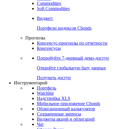
Commodities
Soft Commodities
Виджет:
Портфели индексов Cbonds
Прогнозы
Консенсус-прогнозы по отчетности
Консенсусы
Попробуйте
7-дневный
демо-доступ
Откройте глобальную базу данных
Получить доступ
Инструментарий
Портфель
Watchlist
Надстройка XLS
Мобильное приложение Cbonds
Облигационный калькулятор
Сохраненные запросы
Виджеты акций и облигаций
Чат