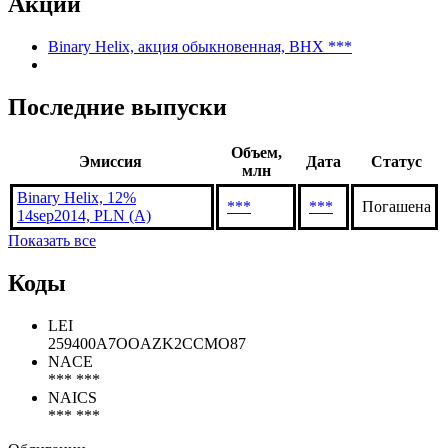
Акции
Binary Helix, акция обыкновенная, BHX ***
Последние выпуски
Объем,
Эмиссия
Дата
Статус
млн
Binary Helix, 12%
***
***
Погашена
14sep2014, PLN (A)
Показать все
Коды
LEI
259400A7OOAZK2CCMO87
NACE
*** ***
NAICS
*** ***