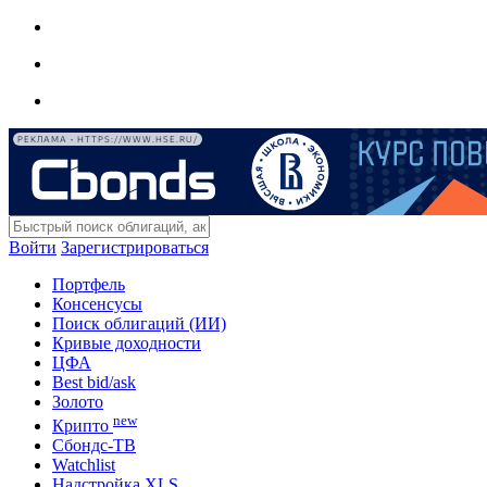
РЕКЛАМА • HTTPS://WWW.HSE.RU/
Войти
Зарегистрироваться
Портфель
Консенсусы
Поиск облигаций (ИИ)
Кривые доходности
ЦФА
Best bid/ask
Золото
new
Крипто
Сбондс-ТВ
Watchlist
Надстройка XLS