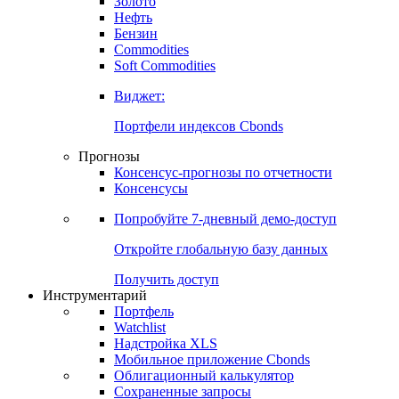
Золото
Нефть
Бензин
Commodities
Soft Commodities
Виджет:
Портфели индексов Cbonds
Прогнозы
Консенсус-прогнозы по отчетности
Консенсусы
Попробуйте
7-дневный
демо-доступ
Откройте глобальную базу данных
Получить доступ
Инструментарий
Портфель
Watchlist
Надстройка XLS
Мобильное приложение Cbonds
Облигационный калькулятор
Сохраненные запросы