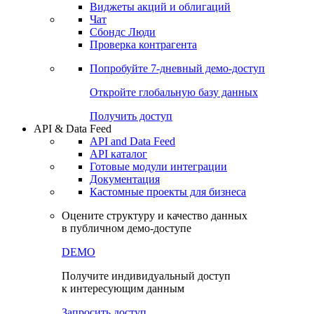
Виджеты акций и облигаций
Чат
Сбондс Люди
Проверка контрагента
Попробуйте
7-дневный
демо-доступ
Откройте глобальную базу данных
Получить доступ
API & Data Feed
API and Data Feed
API каталог
Готовые модули интеграции
Документация
Кастомные проекты для бизнеса
Оцените структуру и качество данных
в публичном демо-доступе
DEMO
Получите индивидуальный доступ
к интересующим данным
Запросить доступ