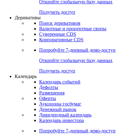
Откройте глобальную базу данных
Получить доступ
Деривативы
Поиск деривативов
Валютные и процентные свопы
Суверенные CDS
Корпоративные CDS
Попробуйте
7-дневный
демо-доступ
Откройте глобальную базу данных
Получить доступ
Календарь
Календарь событий
Дефолты
Размещения
Оферты
Аукционы госбумаг
Денежный рынок
Дивидендный календарь
Календарь инвестора
Попробуйте
7-дневный
демо-доступ