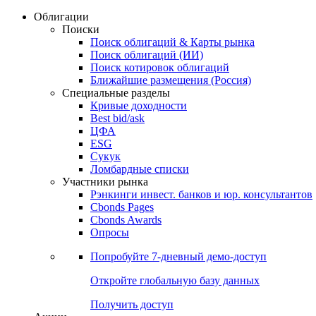
Облигации
Поиски
Поиск облигаций & Карты рынка
Поиск облигаций (ИИ)
Поиск котировок облигаций
Ближайшие размещения (Россия)
Специальные разделы
Кривые доходности
Best bid/ask
ЦФА
ESG
Сукук
Ломбардные списки
Участники рынка
Рэнкинги инвест. банков и юр. консультантов
Cbonds Pages
Cbonds Awards
Опросы
Попробуйте
7-дневный
демо-доступ
Откройте глобальную базу данных
Получить доступ