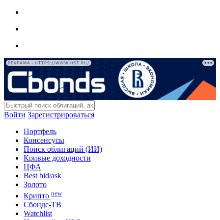
РЕКЛАМА • HTTPS://WWW.HSE.RU/
Войти
Зарегистрироваться
Портфель
Консенсусы
Поиск облигаций (ИИ)
Кривые доходности
ЦФА
Best bid/ask
Золото
new
Крипто
Сбондс-ТВ
Watchlist