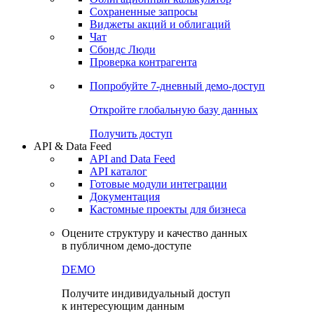
Сохраненные запросы
Виджеты акций и облигаций
Чат
Сбондс Люди
Проверка контрагента
Попробуйте
7-дневный
демо-доступ
Откройте глобальную базу данных
Получить доступ
API & Data Feed
API and Data Feed
API каталог
Готовые модули интеграции
Документация
Кастомные проекты для бизнеса
Оцените структуру и качество данных
в публичном демо-доступе
DEMO
Получите индивидуальный доступ
к интересующим данным