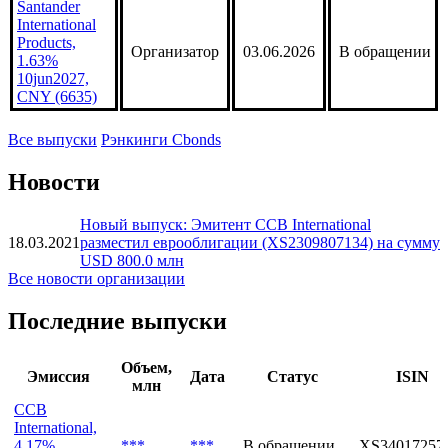
Santander
International
Products,
Организатор
03.06.2026
В обращении
1.63%
10jun2027,
CNY (6635)
Все выпуски
Рэнкинги Cbonds
Новости
Новый выпуск: Эмитент CCB International
18.03.2021
разместил еврооблигации (XS2309807134) на сумму
USD 800.0 млн
Все новости организации
Последние выпуски
Объем,
Эмиссия
Дата
Статус
ISIN
млн
CCB
International,
4.17%
***
***
В обращении
XS34017257