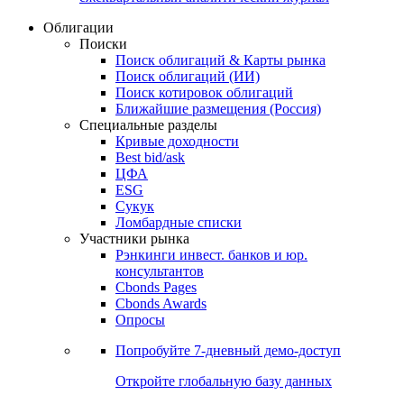
Облигации
Поиски
Поиск облигаций & Карты рынка
Поиск облигаций (ИИ)
Поиск котировок облигаций
Ближайшие размещения (Россия)
Специальные разделы
Кривые доходности
Best bid/ask
ЦФА
ESG
Сукук
Ломбардные списки
Участники рынка
Рэнкинги инвест. банков и юр.
консультантов
Cbonds Pages
Cbonds Awards
Опросы
Попробуйте
7-дневный
демо-доступ
Откройте глобальную базу данных