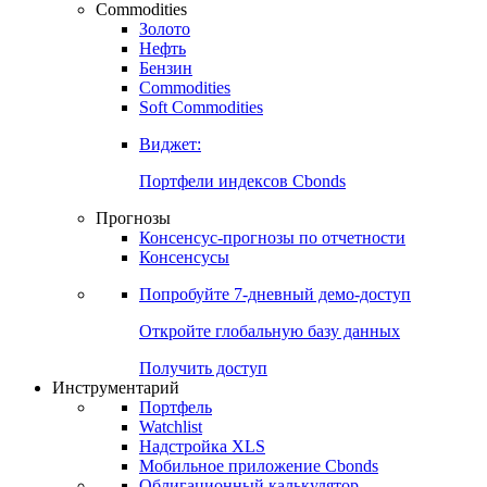
Commodities
Золото
Нефть
Бензин
Commodities
Soft Commodities
Виджет:
Портфели индексов Cbonds
Прогнозы
Консенсус-прогнозы по отчетности
Консенсусы
Попробуйте
7-дневный
демо-доступ
Откройте глобальную базу данных
Получить доступ
Инструментарий
Портфель
Watchlist
Надстройка XLS
Мобильное приложение Cbonds
Облигационный калькулятор