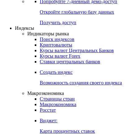
Попробуйте
7-дневный
демо-доступ
Откройте глобальную базу данных
Получить доступ
Индексы
Индикаторы рынка
Поиск индексов
Криптовалюты
Курсы валют Центральных Банков
Курсы валют Forex
Ставки центральных банков
Создать индекс
Возможность создания своего индекса
Макроэкономика
Страницы стран
Макроэкономика
Росстат
Виджет:
Карта процентных ставок