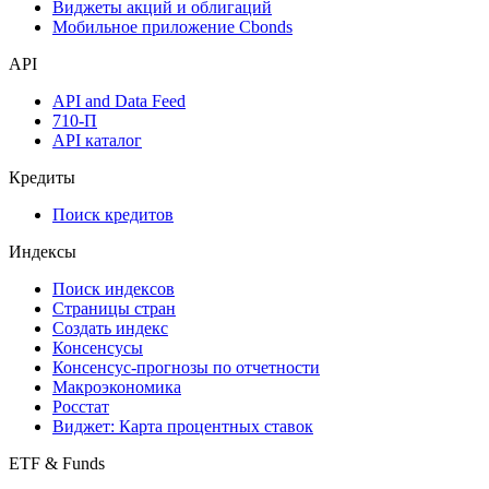
Виджеты акций и облигаций
Мобильное приложение Cbonds
API
API and Data Feed
710-П
API каталог
Кредиты
Поиск кредитов
Индексы
Поиск индексов
Страницы стран
Создать индекс
Консенсусы
Консенсус-прогнозы по отчетности
Макроэкономика
Росстат
Виджет: Карта процентных ставок
ETF & Funds