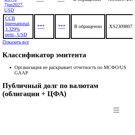
7jun2027,
USD
CCB
International,
***
***
В обращении
XS23098071
3.329%
perp., USD
Показать все
Классификатор эмитента
Организация не раскрывает отчетность по МСФО/US
GAAP
Публичный долг по валютам
(облигации + ЦФА)