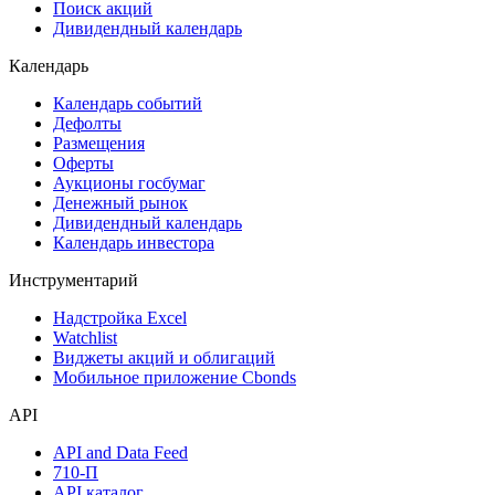
Самые популярные облигации на Cbonds.ru
Акции
Поиск акций
Дивидендный календарь
Календарь
Календарь событий
Дефолты
Размещения
Оферты
Аукционы госбумаг
Денежный рынок
Дивидендный календарь
Календарь инвестора
Инструментарий
Надстройка Excel
Watchlist
Виджеты акций и облигаций
Мобильное приложение Cbonds
API