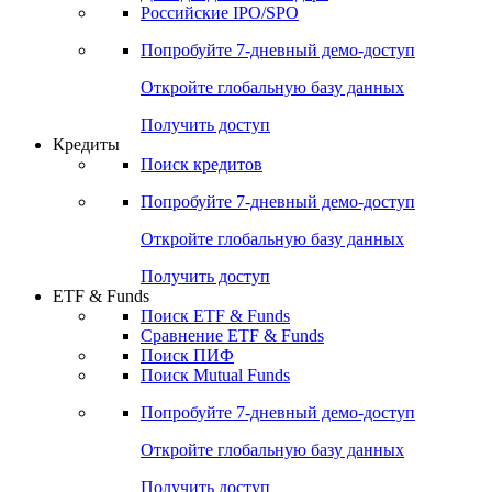
Получить доступ
Акции
Поиск акций
Дивидендный календарь
Российские IPO/SPO
Попробуйте
7-дневный
демо-доступ
Откройте глобальную базу данных
Получить доступ
Кредиты
Поиск кредитов
Попробуйте
7-дневный
демо-доступ
Откройте глобальную базу данных
Получить доступ
ETF & Funds
Поиск ETF & Funds
Сравнение ETF & Funds
Поиск ПИФ
Поиск Mutual Funds
Попробуйте
7-дневный
демо-доступ