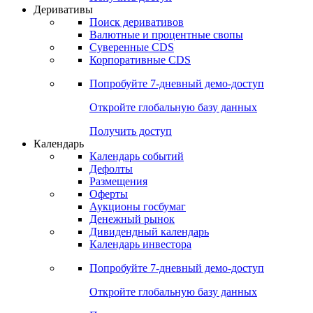
Откройте глобальную базу данных
Получить доступ
Деривативы
Поиск деривативов
Валютные и процентные свопы
Суверенные CDS
Корпоративные CDS
Попробуйте
7-дневный
демо-доступ
Откройте глобальную базу данных
Получить доступ
Календарь
Календарь событий
Дефолты
Размещения
Оферты
Аукционы госбумаг
Денежный рынок
Дивидендный календарь
Календарь инвестора