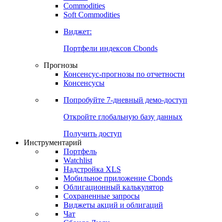
Commodities
Золото
Нефть
Бензин
Commodities
Soft Commodities
Виджет:
Портфели индексов Cbonds
Прогнозы
Консенсус-прогнозы по отчетности
Консенсусы
Попробуйте
7-дневный
демо-доступ
Откройте глобальную базу данных
Получить доступ
Инструментарий
Портфель
Watchlist
Надстройка XLS
Мобильное приложение Cbonds
Облигационный калькулятор