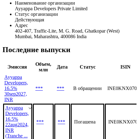
Общая информация
Наименование организации
Ayyappa Developers Private Limited
Статус организации
Действующая
Адрес
402-407, Traffic-Lite, M. G. Road, Ghatkopar (West)
Mumbai, Maharashtra, 400086 India
Последние выпуски
Объем,
Эмиссия
Дата
Статус
ISIN
млн
Ayyappa
Developers,
16.5%
***
***
В обращении
INE0KNX0702
30sep2027,
INR
Ayyappa
Developers,