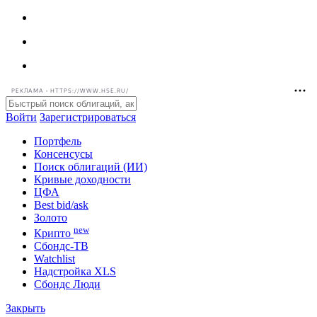
РЕКЛАМА • HTTPS://WWW.HSE.RU/
Войти
Зарегистрироваться
Портфель
Консенсусы
Поиск облигаций (ИИ)
Кривые доходности
ЦФА
Best bid/ask
Золото
new
Крипто
Сбондс-ТВ
Watchlist