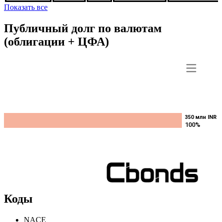
16.5%
***
***
Погашена
INE0KNX070
22aug2024,
INR
(Tranche ...
Показать все
Публичный долг по валютам
(облигации + ЦФА)
350 млн INR
350 млн INR
100%
100%