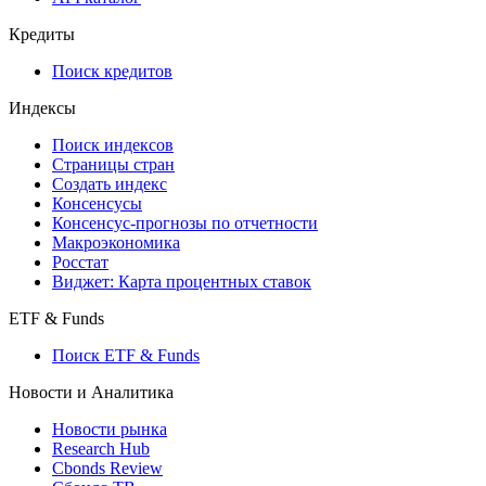
API and Data Feed
710-П
API каталог
Кредиты
Поиск кредитов
Индексы
Поиск индексов
Страницы стран
Создать индекс
Консенсусы
Консенсус-прогнозы по отчетности
Макроэкономика
Росстат
Виджет: Карта процентных ставок
ETF & Funds
Поиск ETF & Funds
Новости и Аналитика