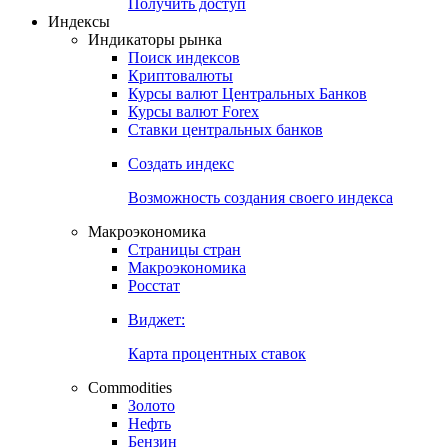
Попробуйте
7-дневный
демо-доступ
Откройте глобальную базу данных
Получить доступ
Индексы
Индикаторы рынка
Поиск индексов
Криптовалюты
Курсы валют Центральных Банков
Курсы валют Forex
Ставки центральных банков
Создать индекс
Возможность создания своего индекса
Макроэкономика
Страницы стран
Макроэкономика
Росстат
Виджет:
Карта процентных ставок