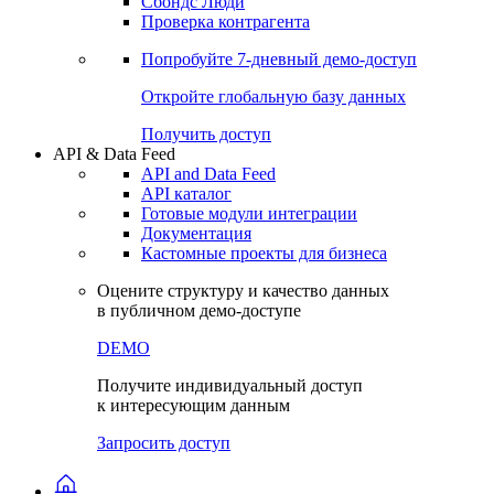
Сохраненные запросы
Виджеты акций и облигаций
Чат
Сбондс Люди
Проверка контрагента
Попробуйте
7-дневный
демо-доступ
Откройте глобальную базу данных
Получить доступ
API & Data Feed
API and Data Feed
API каталог
Готовые модули интеграции
Документация
Кастомные проекты для бизнеса
Оцените структуру и качество данных
в публичном демо-доступе
DEMO
Получите индивидуальный доступ
к интересующим данным