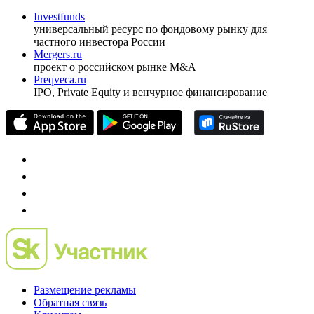
ежеквартальный аналитический журнал
оформить подписку
pro@cbonds.info
Спец проекты
Investfunds
универсальный ресурс по фондовому рынку для
частного инвестора России
Mergers.ru
проект о российском рынке M&A
Preqveca.ru
IPO, Private Equity и венчурное финансирование