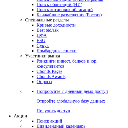
Облигации
Поиски
Поиск облигаций & Карты рынка
Поиск облигаций (ИИ)
Поиск котировок облигаций
Ближайшие размещения (Россия)
Специальные разделы
Кривые доходности
Best bid/ask
ЦФА
ESG
Сукук
Ломбардные списки
Участники рынка
Рэнкинги инвест. банков и юр.
консультантов
Cbonds Pages
Cbonds Awards
Опросы
Попробуйте
7-дневный
демо-доступ
Откройте глобальную базу данных