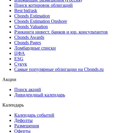
Поиск котировок облигаций
Best bid/ask
Cbonds Estimation
Cbonds Estimation Onshore
Cbonds Valuation
Рэнкинги инвест. банков и юр. консультантов
Cbonds Awards
Cbonds Pages
Ломбардные списки
ЦФА
ESG
Сукук
Самые популярные облигации на Cbonds.ru
Акции
Поиск акций
Дивидендный календарь
Календарь
Календарь событий
Дефолты
Размещения
Оферты