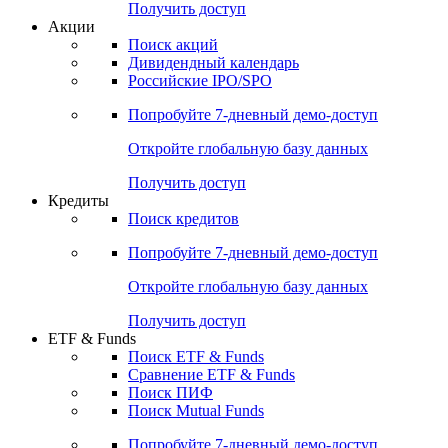
Получить доступ
Акции
Поиск акций
Дивидендный календарь
Российские IPO/SPO
Попробуйте
7-дневный
демо-доступ
Откройте глобальную базу данных
Получить доступ
Кредиты
Поиск кредитов
Попробуйте
7-дневный
демо-доступ
Откройте глобальную базу данных
Получить доступ
ETF & Funds
Поиск ETF & Funds
Сравнение ETF & Funds
Поиск ПИФ
Поиск Mutual Funds
Попробуйте
7-дневный
демо-доступ