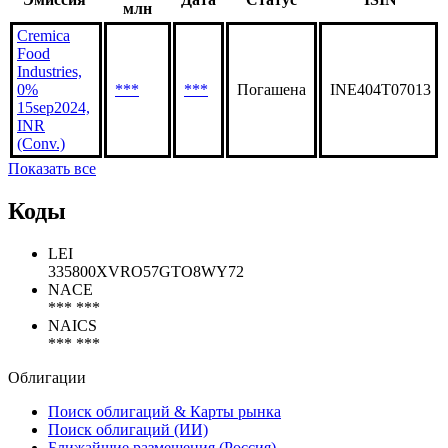
млн
Cremica
Food
Industries,
0%
***
***
Погашена
INE404T07013
15sep2024,
INR
(Conv.)
Показать все
Коды
LEI
335800XVRO57GTO8WY72
NACE
*** ***
NAICS
*** ***
Облигации
Поиск облигаций & Карты рынка
Поиск облигаций (ИИ)
Ближайшие размещения (Россия)