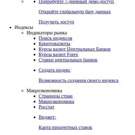
Попробуйте
7-дневный
демо-доступ
Откройте глобальную базу данных
Получить доступ
Индексы
Индикаторы рынка
Поиск индексов
Криптовалюты
Курсы валют Центральных Банков
Курсы валют Forex
Ставки центральных банков
Создать индекс
Возможность создания своего индекса
Макроэкономика
Страницы стран
Макроэкономика
Росстат
Виджет:
Карта процентных ставок