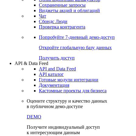
Сохраненные запросы
Виджеты акций и облигаций
Чат
Сбондс Люди
Проверка контрагента
Попробуйте
7-дневный
демо-доступ
Откройте глобальную базу данных
Получить доступ
API & Data Feed
API and Data Feed
API каталог
Готовые модули интеграции
Документация
Кастомные проекты для бизнеса
Оцените структуру и качество данных
в публичном демо-доступе
DEMO
Получите индивидуальный доступ
к интересующим данным