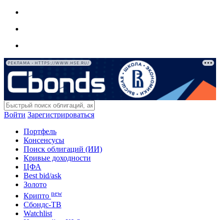
РЕКЛАМА • HTTPS://WWW.HSE.RU/
Войти
Зарегистрироваться
Портфель
Консенсусы
Поиск облигаций (ИИ)
Кривые доходности
ЦФА
Best bid/ask
Золото
new
Крипто
Сбондс-ТВ
Watchlist