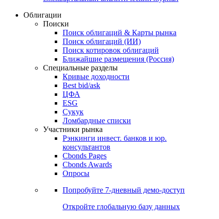
Облигации
Поиски
Поиск облигаций & Карты рынка
Поиск облигаций (ИИ)
Поиск котировок облигаций
Ближайшие размещения (Россия)
Специальные разделы
Кривые доходности
Best bid/ask
ЦФА
ESG
Сукук
Ломбардные списки
Участники рынка
Рэнкинги инвест. банков и юр.
консультантов
Cbonds Pages
Cbonds Awards
Опросы
Попробуйте
7-дневный
демо-доступ
Откройте глобальную базу данных