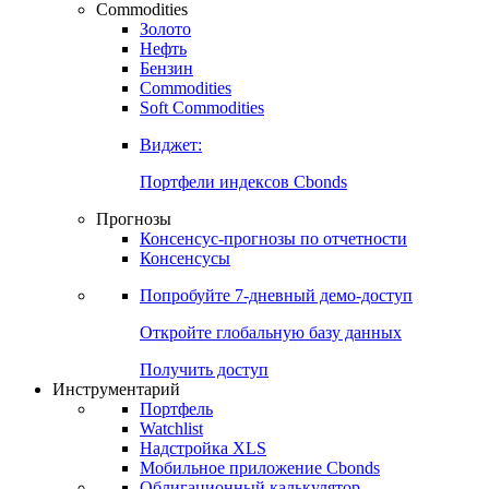
Commodities
Золото
Нефть
Бензин
Commodities
Soft Commodities
Виджет:
Портфели индексов Cbonds
Прогнозы
Консенсус-прогнозы по отчетности
Консенсусы
Попробуйте
7-дневный
демо-доступ
Откройте глобальную базу данных
Получить доступ
Инструментарий
Портфель
Watchlist
Надстройка XLS
Мобильное приложение Cbonds
Облигационный калькулятор