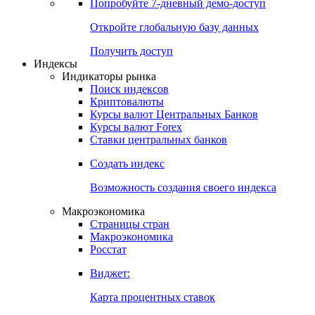
Попробуйте
7-дневный
демо-доступ
Откройте глобальную базу данных
Получить доступ
Индексы
Индикаторы рынка
Поиск индексов
Криптовалюты
Курсы валют Центральных Банков
Курсы валют Forex
Ставки центральных банков
Создать индекс
Возможность создания своего индекса
Макроэкономика
Страницы стран
Макроэкономика
Росстат
Виджет:
Карта процентных ставок