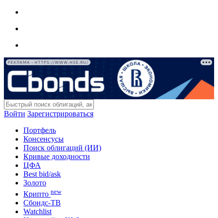
РЕКЛАМА • HTTPS://WWW.HSE.RU/
Войти
Зарегистрироваться
Портфель
Консенсусы
Поиск облигаций (ИИ)
Кривые доходности
ЦФА
Best bid/ask
Золото
new
Крипто
Сбондс-ТВ
Watchlist