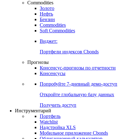
Commodities
Золото
Нефть
Бензин
Commodities
Soft Commodities
Виджет:
Портфели индексов Cbonds
Прогнозы
Консенсус-прогнозы по отчетности
Консенсусы
Попробуйте
7-дневный
демо-доступ
Откройте глобальную базу данных
Получить доступ
Инструментарий
Портфель
Watchlist
Надстройка XLS
Мобильное приложение Cbonds
Облигационный калькулятор