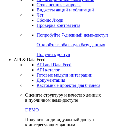
Сохраненные запросы
Виджеты акций и облигаций
Чат
Сбондс Люди
Проверка контрагента
Попробуйте
7-дневный
демо-доступ
Откройте глобальную базу данных
Получить доступ
API & Data Feed
API and Data Feed
API каталог
Готовые модули интеграции
Документация
Кастомные проекты для бизнеса
Оцените структуру и качество данных
в публичном демо-доступе
DEMO
Получите индивидуальный доступ
к интересующим данным