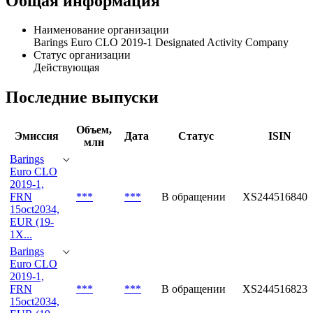
Общая информация
Наименование организации
Barings Euro CLO 2019-1 Designated Activity Company
Статус организации
Действующая
Последние выпуски
Объем,
Эмиссия
Дата
Статус
ISIN
млн
Barings
Euro CLO
2019-1,
FRN
***
***
В обращении
XS2445168409
15oct2034,
EUR (19-
1X...
Barings
Euro CLO
2019-1,
FRN
***
***
В обращении
XS2445168235
15oct2034,