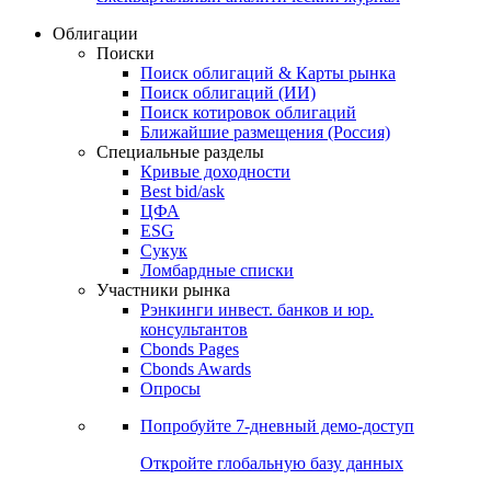
Облигации
Поиски
Поиск облигаций & Карты рынка
Поиск облигаций (ИИ)
Поиск котировок облигаций
Ближайшие размещения (Россия)
Специальные разделы
Кривые доходности
Best bid/ask
ЦФА
ESG
Сукук
Ломбардные списки
Участники рынка
Рэнкинги инвест. банков и юр.
консультантов
Cbonds Pages
Cbonds Awards
Опросы
Попробуйте
7-дневный
демо-доступ
Откройте глобальную базу данных