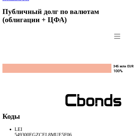
Публичный долг по валютам
(облигации + ЦФА)
345 млн EUR
345 млн EUR
100%
100%
Коды
LEI
549300EGZCEL8MUE5F06