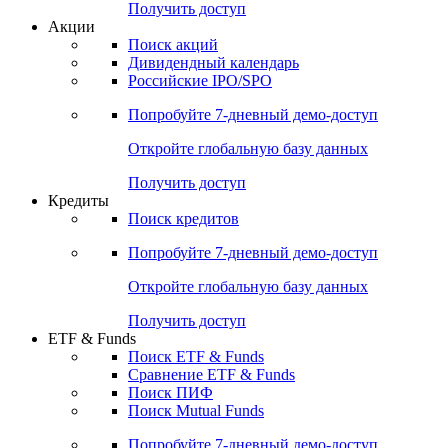
Получить доступ
Акции
Поиск акций
Дивидендный календарь
Российские IPO/SPO
Попробуйте
7-дневный
демо-доступ
Откройте глобальную базу данных
Получить доступ
Кредиты
Поиск кредитов
Попробуйте
7-дневный
демо-доступ
Откройте глобальную базу данных
Получить доступ
ETF & Funds
Поиск ETF & Funds
Сравнение ETF & Funds
Поиск ПИФ
Поиск Mutual Funds
Попробуйте
7-дневный
демо-доступ