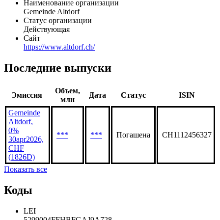
Наименование организации
Gemeinde Altdorf
Статус организации
Действующая
Сайт
https://www.altdorf.ch/
Последние выпуски
Объем,
Эмиссия
Дата
Статус
ISIN
млн
Gemeinde
Altdorf,
0%
***
***
Погашена
CH1112456327
30apr2026,
CHF
(1826D)
Показать все
Коды
LEI
5299004FFHBFGAJ9A728