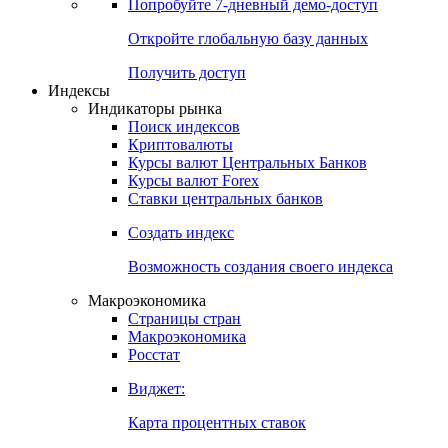
Попробуйте
7-дневный
демо-доступ
Откройте глобальную базу данных
Получить доступ
Индексы
Индикаторы рынка
Поиск индексов
Криптовалюты
Курсы валют Центральных Банков
Курсы валют Forex
Ставки центральных банков
Создать индекс
Возможность создания своего индекса
Макроэкономика
Страницы стран
Макроэкономика
Росстат
Виджет:
Карта процентных ставок