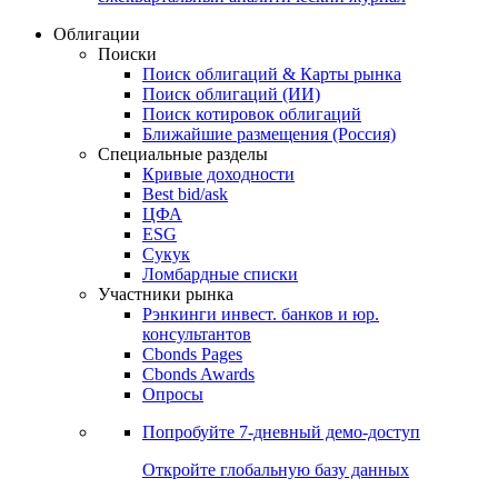
Облигации
Поиски
Поиск облигаций & Карты рынка
Поиск облигаций (ИИ)
Поиск котировок облигаций
Ближайшие размещения (Россия)
Специальные разделы
Кривые доходности
Best bid/ask
ЦФА
ESG
Сукук
Ломбардные списки
Участники рынка
Рэнкинги инвест. банков и юр.
консультантов
Cbonds Pages
Cbonds Awards
Опросы
Попробуйте
7-дневный
демо-доступ
Откройте глобальную базу данных