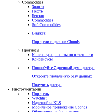
Commodities
Золото
Нефть
Бензин
Commodities
Soft Commodities
Виджет:
Портфели индексов Cbonds
Прогнозы
Консенсус-прогнозы по отчетности
Консенсусы
Попробуйте
7-дневный
демо-доступ
Откройте глобальную базу данных
Получить доступ
Инструментарий
Портфель
Watchlist
Надстройка XLS
Мобильное приложение Cbonds
Облигационный калькулятор