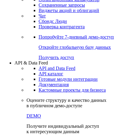
Сохраненные запросы
Виджеты акций и облигаций
Чат
Сбондс Люди
Проверка контрагента
Попробуйте
7-дневный
демо-доступ
Откройте глобальную базу данных
Получить доступ
API & Data Feed
API and Data Feed
API каталог
Готовые модули интеграции
Документация
Кастомные проекты для бизнеса
Оцените структуру и качество данных
в публичном демо-доступе
DEMO
Получите индивидуальный доступ
к интересующим данным