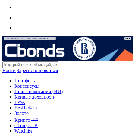
РЕКЛАМА • HTTPS://WWW.HSE.RU/
Войти
Зарегистрироваться
Портфель
Консенсусы
Поиск облигаций (ИИ)
Кривые доходности
ЦФА
Best bid/ask
Золото
new
Крипто
Сбондс-ТВ
Watchlist