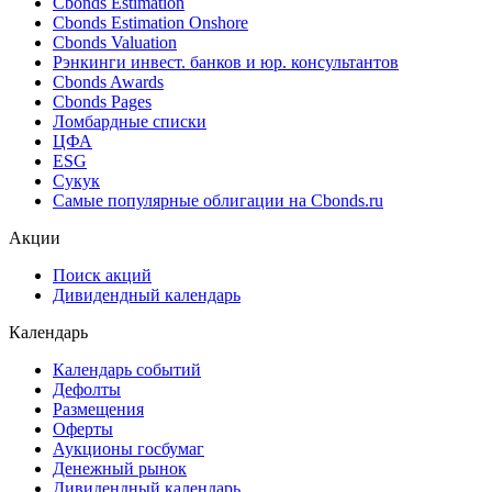
Ближайшие размещения (Россия)
Поиск котировок облигаций
Best bid/ask
Cbonds Estimation
Cbonds Estimation Onshore
Cbonds Valuation
Рэнкинги инвест. банков и юр. консультантов
Cbonds Awards
Cbonds Pages
Ломбардные списки
ЦФА
ESG
Сукук
Самые популярные облигации на Cbonds.ru
Акции
Поиск акций
Дивидендный календарь
Календарь
Календарь событий
Дефолты
Размещения