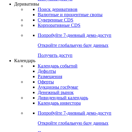
Откройте глобальную базу данных
Получить доступ
Деривативы
Поиск деривативов
Валютные и процентные свопы
Суверенные CDS
Корпоративные CDS
Попробуйте
7-дневный
демо-доступ
Откройте глобальную базу данных
Получить доступ
Календарь
Календарь событий
Дефолты
Размещения
Оферты
Аукционы госбумаг
Денежный рынок
Дивидендный календарь
Календарь инвестора