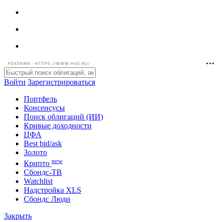
РЕКЛАМА • HTTPS://WWW.HSE.RU/
Войти
Зарегистрироваться
Портфель
Консенсусы
Поиск облигаций (ИИ)
Кривые доходности
ЦФА
Best bid/ask
Золото
new
Крипто
Сбондс-ТВ
Watchlist