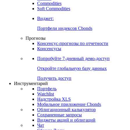
Commodities
Золото
Нефть
Бензин
Commodities
Soft Commodities
Виджет:
Портфели индексов Cbonds
Прогнозы
Консенсус-прогнозы по отчетности
Консенсусы
Попробуйте
7-дневный
демо-доступ
Откройте глобальную базу данных
Получить доступ
Инструментарий
Портфель
Watchlist
Надстройка XLS
Мобильное приложение Cbonds
Облигационный калькулятор