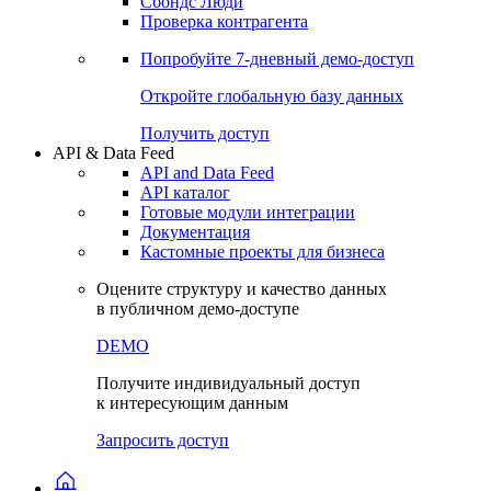
Сохраненные запросы
Виджеты акций и облигаций
Чат
Сбондс Люди
Проверка контрагента
Попробуйте
7-дневный
демо-доступ
Откройте глобальную базу данных
Получить доступ
API & Data Feed
API and Data Feed
API каталог
Готовые модули интеграции
Документация
Кастомные проекты для бизнеса
Оцените структуру и качество данных
в публичном демо-доступе
DEMO
Получите индивидуальный доступ
к интересующим данным