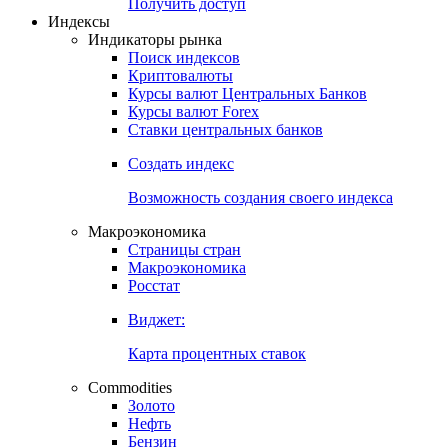
Попробуйте
7-дневный
демо-доступ
Откройте глобальную базу данных
Получить доступ
Индексы
Индикаторы рынка
Поиск индексов
Криптовалюты
Курсы валют Центральных Банков
Курсы валют Forex
Ставки центральных банков
Создать индекс
Возможность создания своего индекса
Макроэкономика
Страницы стран
Макроэкономика
Росстат
Виджет:
Карта процентных ставок