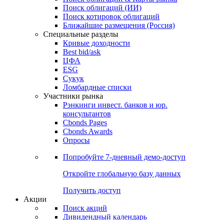
Облигации
Поиски
Поиск облигаций & Карты рынка
Поиск облигаций (ИИ)
Поиск котировок облигаций
Ближайшие размещения (Россия)
Специальные разделы
Кривые доходности
Best bid/ask
ЦФА
ESG
Сукук
Ломбардные списки
Участники рынка
Рэнкинги инвест. банков и юр.
консультантов
Cbonds Pages
Cbonds Awards
Опросы
Попробуйте
7-дневный
демо-доступ
Откройте глобальную базу данных