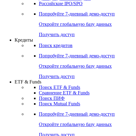
Получить доступ
Акции
Поиск акций
Дивидендный календарь
Российские IPO/SPO
Попробуйте
7-дневный
демо-доступ
Откройте глобальную базу данных
Получить доступ
Кредиты
Поиск кредитов
Попробуйте
7-дневный
демо-доступ
Откройте глобальную базу данных
Получить доступ
ETF & Funds
Поиск ETF & Funds
Сравнение ETF & Funds
Поиск ПИФ
Поиск Mutual Funds
Попробуйте
7-дневный
демо-доступ