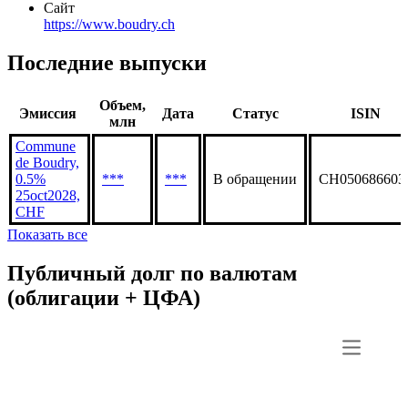
Статус организации
Действующая
Адрес
Rte des Addoz 68, 2017 Boudry
Сайт
https://www.boudry.ch
Последние выпуски
Объем,
Эмиссия
Дата
Статус
ISIN
млн
Commune
de Boudry,
0.5%
***
***
В обращении
CH050686603
25oct2028,
CHF
Показать все
Публичный долг по валютам
(облигации + ЦФА)