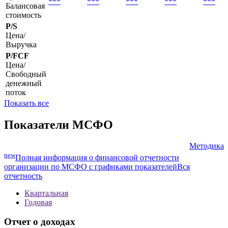
Цена/
Прибыль
P/B
Цена/
***
***
***
***
***
Балансовая
стоимость
P/S
Цена/
Выручка
P/FCF
Цена/
Свободный
денежный
поток
Показать все
Показатели МСФО
Методика
new
Полная информация о финансовой отчетности
организации по МСФО с графиками показателей
Вся
отчетность
Квартальная