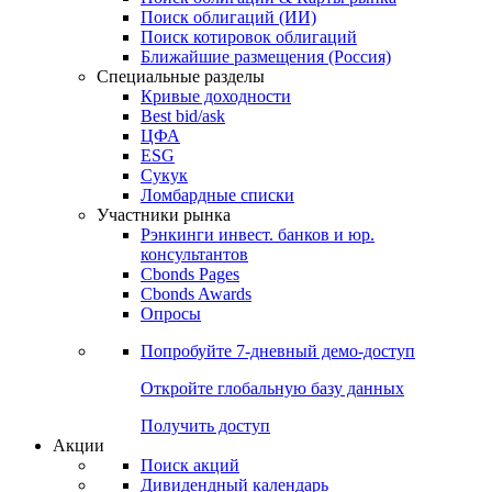
Облигации
Поиски
Поиск облигаций & Карты рынка
Поиск облигаций (ИИ)
Поиск котировок облигаций
Ближайшие размещения (Россия)
Специальные разделы
Кривые доходности
Best bid/ask
ЦФА
ESG
Сукук
Ломбардные списки
Участники рынка
Рэнкинги инвест. банков и юр.
консультантов
Cbonds Pages
Cbonds Awards
Опросы
Попробуйте
7-дневный
демо-доступ
Откройте глобальную базу данных