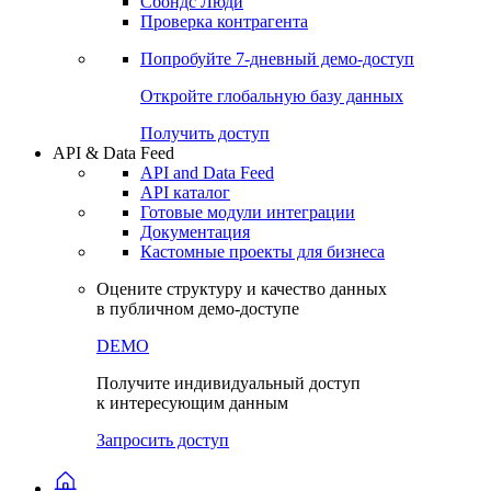
Сохраненные запросы
Виджеты акций и облигаций
Чат
Сбондс Люди
Проверка контрагента
Попробуйте
7-дневный
демо-доступ
Откройте глобальную базу данных
Получить доступ
API & Data Feed
API and Data Feed
API каталог
Готовые модули интеграции
Документация
Кастомные проекты для бизнеса
Оцените структуру и качество данных
в публичном демо-доступе
DEMO
Получите индивидуальный доступ
к интересующим данным