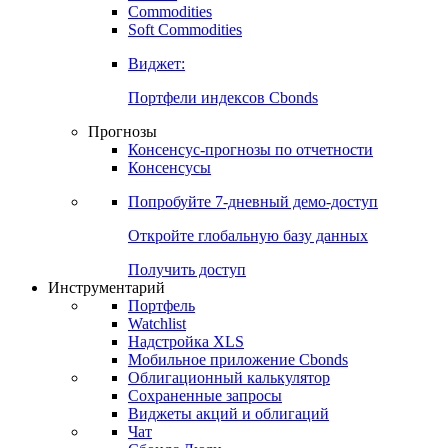
Commodities
Золото
Нефть
Бензин
Commodities
Soft Commodities
Виджет:
Портфели индексов Cbonds
Прогнозы
Консенсус-прогнозы по отчетности
Консенсусы
Попробуйте
7-дневный
демо-доступ
Откройте глобальную базу данных
Получить доступ
Инструментарий
Портфель
Watchlist
Надстройка XLS
Мобильное приложение Cbonds
Облигационный калькулятор