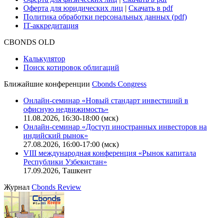
Руководство пользователя сайта
Функциональные характеристики сайта
|
Скачать в pdf
Описание процессов жизненного цикла сайта
Оферта для физических лиц
|
Скачать в pdf
Оферта для юридических лиц
|
Скачать в pdf
Политика обработки персональных данных (pdf)
IT-аккредитация
CBONDS OLD
Калькулятор
Поиск котировок облигаций
Ближайшие конференции
Cbonds Congress
Онлайн-семинар «Новый стандарт инвестиций в
офисную недвижимость»
11.08.2026, 16:30-18:00 (мск)
Онлайн-семинар «Доступ иностранных инвесторов на
индийский рынок»
27.08.2026, 16:00-17:00 (мск)
VIII международная конференция «Рынок капитала
Республики Узбекистан»
17.09.2026, Ташкент