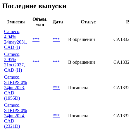
C1CJ34 ***
Cameco, депозитарная расписка, CCJ ***
Последние выпуски
Объем,
Эмиссия
Дата
Статус
IS
млн
Cameco,
4.94%
***
***
В обращении
CA1332
24may2031,
CAD (I)
Cameco,
2.95%
***
***
В обращении
CA1332
21oct2027,
CAD (H)
Cameco,
STRIPS 0%
24jun2023,
***
Погашена
CA1332
CAD
(1955D)
Cameco,
STRIPS 0%