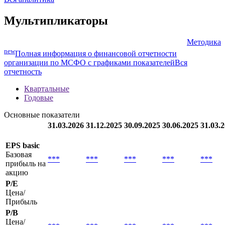
01.05.2025
Вся аналитика
Мультипликаторы
Методика
new
Полная информация о финансовой отчетности
организации по МСФО с графиками показателей
Вся
отчетность
Квартальные
Годовые
Основные показатели
31.03.2026
31.12.2025
30.09.2025
30.06.2025
31.03.
EPS basic
Базовая
***
***
***
***
***
прибыль на
акцию
P/E