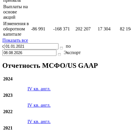
поток)
Отложенный
налог на
18 257
30 827
34 738
14 451
73 34
прибыль
Выплаты на
основе
акций
Изменения в
оборотном
-86 991
-168 371
202 207
17 304
82 19
капитале
Показать все
с
по
Экспорт
Отчетность МСФО/US GAAP
2024
IV кв. англ.
2023
IV кв. англ.