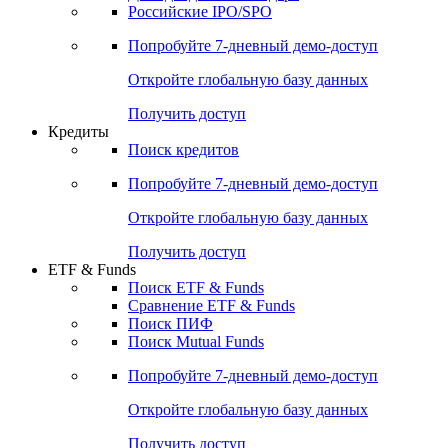
Получить доступ
Акции
Поиск акций
Дивидендный календарь
Российские IPO/SPO
Попробуйте
7-дневный
демо-доступ
Откройте глобальную базу данных
Получить доступ
Кредиты
Поиск кредитов
Попробуйте
7-дневный
демо-доступ
Откройте глобальную базу данных
Получить доступ
ETF & Funds
Поиск ETF & Funds
Сравнение ETF & Funds
Поиск ПИФ
Поиск Mutual Funds
Попробуйте
7-дневный
демо-доступ