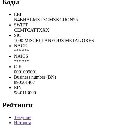
Коды
LEI
N4BHALMXL3GMZKCUON55
SWIFT
CEMTCATTXXX
SIC
1090 MISCELLANEOUS METAL ORES
NACE
*** ***
NAICS
*** ***
CIK
0001009001
Business number (BN)
890561467
EIN
98-0113090
Рейтинги