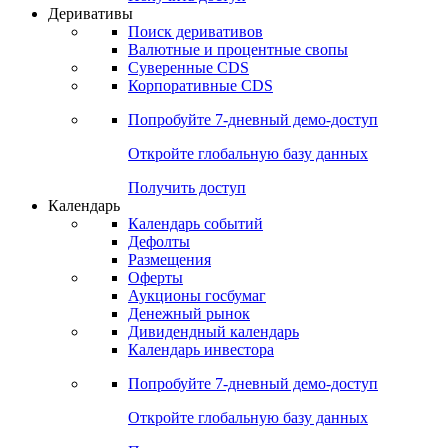
Откройте глобальную базу данных
Получить доступ
Деривативы
Поиск деривативов
Валютные и процентные свопы
Суверенные CDS
Корпоративные CDS
Попробуйте
7-дневный
демо-доступ
Откройте глобальную базу данных
Получить доступ
Календарь
Календарь событий
Дефолты
Размещения
Оферты
Аукционы госбумаг
Денежный рынок
Дивидендный календарь
Календарь инвестора