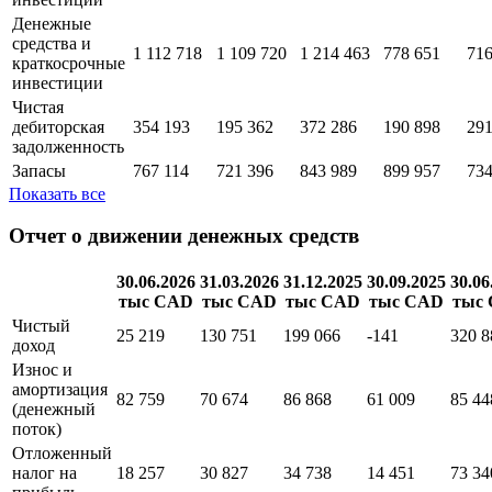
средства и их
1 112 718
1 075 117
1 114 860
778 651
716
эквиваленты
Краткосрочные
34 603
99 603
инвестиции
Денежные
средства и
1 112 718
1 109 720
1 214 463
778 651
716
краткосрочные
инвестиции
Чистая
дебиторская
354 193
195 362
372 286
190 898
291
задолженность
Запасы
767 114
721 396
843 989
899 957
734
Показать все
Отчет о движении денежных средств
30.06.2026
31.03.2026
31.12.2025
30.09.2025
30.06
тыс CAD
тыс CAD
тыс CAD
тыс CAD
тыс
Чистый
25 219
130 751
199 066
-141
320 8
доход
Износ и
амортизация
82 759
70 674
86 868
61 009
85 44
(денежный