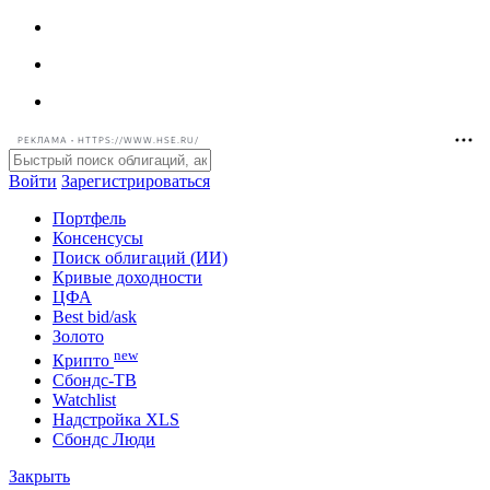
РЕКЛАМА • HTTPS://WWW.HSE.RU/
Войти
Зарегистрироваться
Портфель
Консенсусы
Поиск облигаций (ИИ)
Кривые доходности
ЦФА
Best bid/ask
Золото
new
Крипто
Сбондс-ТВ
Watchlist