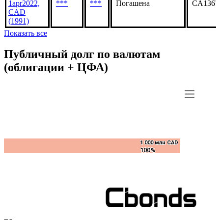
CAD
Cameco,
9.92%
1apr2022,
***
***
Погашена
CA1367
CAD
(1991)
Показать все
Публичный долг по валютам
(облигации + ЦФА)
1 000 млн CAD
1 000 млн CAD
100%
100%