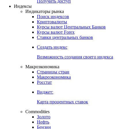
Попробуйте
7-дневный
демо-доступ
Откройте глобальную базу данных
Получить доступ
Индексы
Индикаторы рынка
Поиск индексов
Криптовалюты
Курсы валют Центральных Банков
Курсы валют Forex
Ставки центральных банков
Создать индекс
Возможность создания своего индекса
Макроэкономика
Страницы стран
Макроэкономика
Росстат
Виджет:
Карта процентных ставок