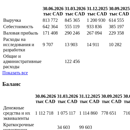
Годовая
Отчет о доходах
30.06.2026
31.03.2026
31.12.2025
30.09.2025
тыс CAD
тыс CAD
тыс CAD
тыс CAD
Выручка
813 772
845 365
1 200 930
614 555
Себестоимость
642 364
555 119
933 836
385 197
Валовая прибыль
171 408
290 246
267 094
229 358
Расходы на
исследования и
9 707
13 903
14 911
10 282
разработки
Общие и
административные
122 456
расходы
Показать все
Баланс
30.06.2026
31.03.2026
31.12.2025
30.09.2025
30.
тыс CAD
тыс CAD
тыс CAD
тыс CAD
ты
Денежные