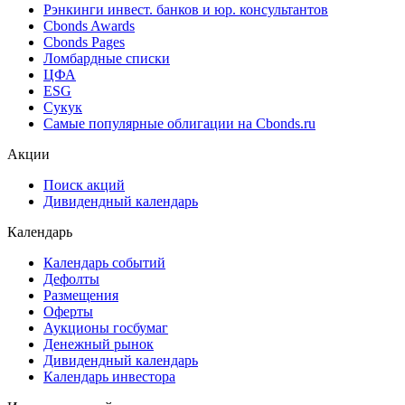
Best bid/ask
Cbonds Estimation
Cbonds Estimation Onshore
Cbonds Valuation
Рэнкинги инвест. банков и юр. консультантов
Cbonds Awards
Cbonds Pages
Ломбардные списки
ЦФА
ESG
Сукук
Самые популярные облигации на Cbonds.ru
Акции
Поиск акций
Дивидендный календарь
Календарь
Календарь событий
Дефолты
Размещения
Оферты
Аукционы госбумаг