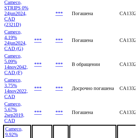
24jun2024,
***
Погашена
CA1332
CAD
(2321D)
Cameco,
STRIPS 0%
24jun2024,
***
Погашена
CA1332
CAD
(2321D)
Cameco,
4.19%
***
***
Погашена
CA1332
24jun2024,
CAD (G)
Cameco,
5.09%
***
***
В обращении
CA1332
14nov2042,
CAD (F)
Cameco,
3.75%
***
***
Досрочно погашена
CA1332
14nov2022,
CAD
Cameco,
5.67%
***
***
Погашена
CA1332
2sep2019,