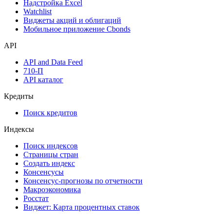
Надстройка Excel
Watchlist
Виджеты акций и облигаций
Мобильное приложение Cbonds
API
API and Data Feed
710-П
API каталог
Кредиты
Поиск кредитов
Индексы
Поиск индексов
Страницы стран
Создать индекс
Консенсусы
Консенсус-прогнозы по отчетности
Макроэкономика
Росстат
Виджет: Карта процентных ставок