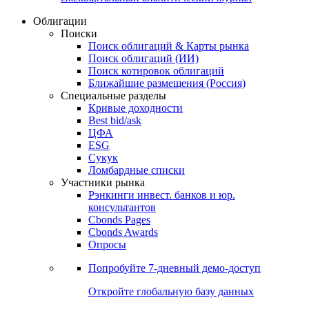
Облигации
Поиски
Поиск облигаций & Карты рынка
Поиск облигаций (ИИ)
Поиск котировок облигаций
Ближайшие размещения (Россия)
Специальные разделы
Кривые доходности
Best bid/ask
ЦФА
ESG
Сукук
Ломбардные списки
Участники рынка
Рэнкинги инвест. банков и юр.
консультантов
Cbonds Pages
Cbonds Awards
Опросы
Попробуйте
7-дневный
демо-доступ
Откройте глобальную базу данных