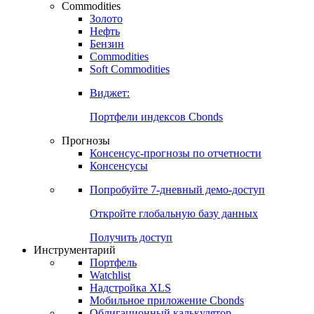
Commodities
Золото
Нефть
Бензин
Commodities
Soft Commodities
Виджет:
Портфели индексов Cbonds
Прогнозы
Консенсус-прогнозы по отчетности
Консенсусы
Попробуйте
7-дневный
демо-доступ
Откройте глобальную базу данных
Получить доступ
Инструментарий
Портфель
Watchlist
Надстройка XLS
Мобильное приложение Cbonds
Облигационный калькулятор