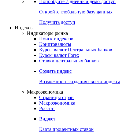
Попробуйте
7-дневный
демо-доступ
Откройте глобальную базу данных
Получить доступ
Индексы
Индикаторы рынка
Поиск индексов
Криптовалюты
Курсы валют Центральных Банков
Курсы валют Forex
Ставки центральных банков
Создать индекс
Возможность создания своего индекса
Макроэкономика
Страницы стран
Макроэкономика
Росстат
Виджет:
Карта процентных ставок