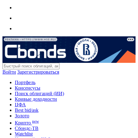
РЕКЛАМА • HTTPS://WWW.HSE.RU/
Войти
Зарегистрироваться
Портфель
Консенсусы
Поиск облигаций (ИИ)
Кривые доходности
ЦФА
Best bid/ask
Золото
new
Крипто
Сбондс-ТВ
Watchlist