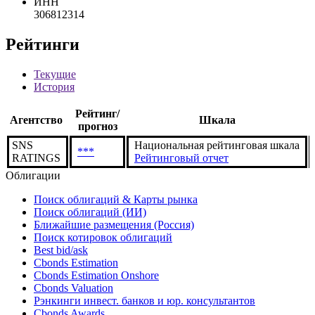
ИНН
306812314
Рейтинги
Текущие
История
Рейтинг/
Агентство
Шкала
прогноз
SNS
Национальная рейтинговая шкала
***
RATINGS
Рейтинговый отчет
Облигации
Поиск облигаций & Карты рынка
Поиск облигаций (ИИ)
Ближайшие размещения (Россия)
Поиск котировок облигаций
Best bid/ask
Cbonds Estimation
Cbonds Estimation Onshore
Cbonds Valuation
Рэнкинги инвест. банков и юр. консультантов
Cbonds Awards