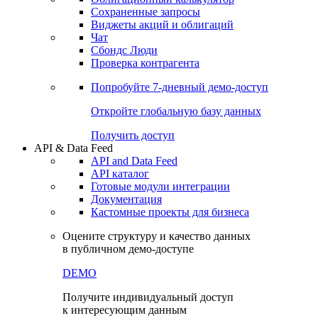
Сохраненные запросы
Виджеты акций и облигаций
Чат
Сбондс Люди
Проверка контрагента
Попробуйте
7-дневный
демо-доступ
Откройте глобальную базу данных
Получить доступ
API & Data Feed
API and Data Feed
API каталог
Готовые модули интеграции
Документация
Кастомные проекты для бизнеса
Оцените структуру и качество данных
в публичном демо-доступе
DEMO
Получите индивидуальный доступ
к интересующим данным