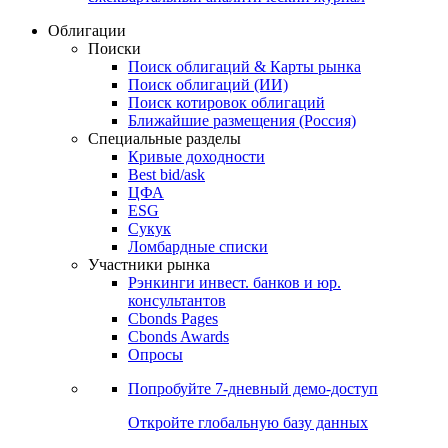
Облигации
Поиски
Поиск облигаций & Карты рынка
Поиск облигаций (ИИ)
Поиск котировок облигаций
Ближайшие размещения (Россия)
Специальные разделы
Кривые доходности
Best bid/ask
ЦФА
ESG
Сукук
Ломбардные списки
Участники рынка
Рэнкинги инвест. банков и юр.
консультантов
Cbonds Pages
Cbonds Awards
Опросы
Попробуйте
7-дневный
демо-доступ
Откройте глобальную базу данных