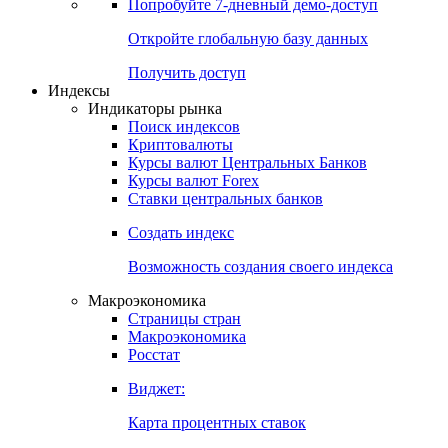
Попробуйте
7-дневный
демо-доступ
Откройте глобальную базу данных
Получить доступ
Индексы
Индикаторы рынка
Поиск индексов
Криптовалюты
Курсы валют Центральных Банков
Курсы валют Forex
Ставки центральных банков
Создать индекс
Возможность создания своего индекса
Макроэкономика
Страницы стран
Макроэкономика
Росстат
Виджет:
Карта процентных ставок