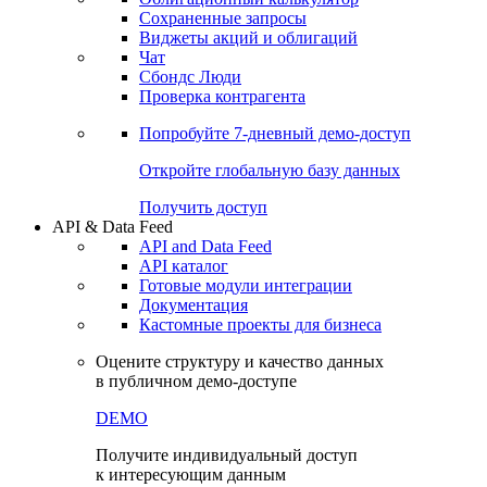
Сохраненные запросы
Виджеты акций и облигаций
Чат
Сбондс Люди
Проверка контрагента
Попробуйте
7-дневный
демо-доступ
Откройте глобальную базу данных
Получить доступ
API & Data Feed
API and Data Feed
API каталог
Готовые модули интеграции
Документация
Кастомные проекты для бизнеса
Оцените структуру и качество данных
в публичном демо-доступе
DEMO
Получите индивидуальный доступ
к интересующим данным