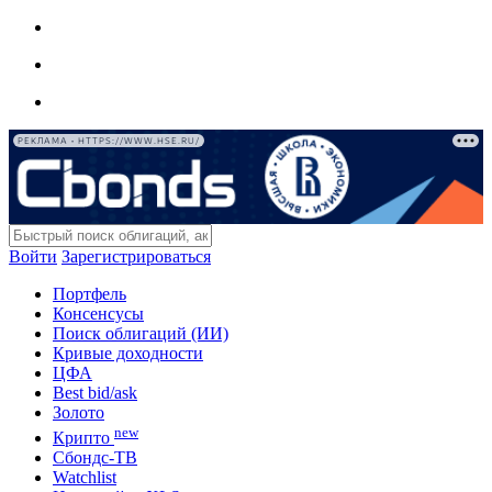
РЕКЛАМА • HTTPS://WWW.HSE.RU/
Войти
Зарегистрироваться
Портфель
Консенсусы
Поиск облигаций (ИИ)
Кривые доходности
ЦФА
Best bid/ask
Золото
new
Крипто
Сбондс-ТВ
Watchlist