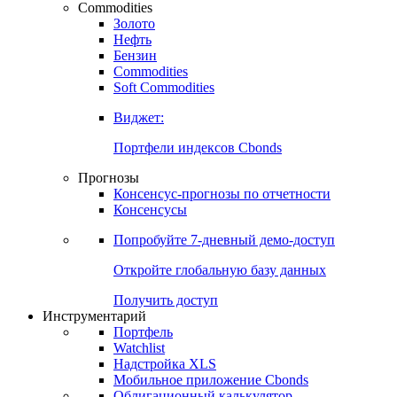
Commodities
Золото
Нефть
Бензин
Commodities
Soft Commodities
Виджет:
Портфели индексов Cbonds
Прогнозы
Консенсус-прогнозы по отчетности
Консенсусы
Попробуйте
7-дневный
демо-доступ
Откройте глобальную базу данных
Получить доступ
Инструментарий
Портфель
Watchlist
Надстройка XLS
Мобильное приложение Cbonds
Облигационный калькулятор