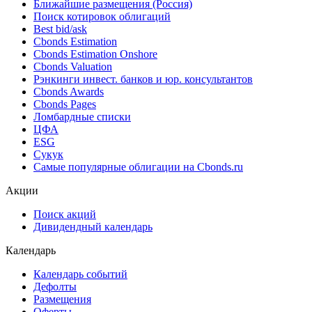
Ближайшие размещения (Россия)
Поиск котировок облигаций
Best bid/ask
Cbonds Estimation
Cbonds Estimation Onshore
Cbonds Valuation
Рэнкинги инвест. банков и юр. консультантов
Cbonds Awards
Cbonds Pages
Ломбардные списки
ЦФА
ESG
Сукук
Самые популярные облигации на Cbonds.ru
Акции
Поиск акций
Дивидендный календарь
Календарь
Календарь событий
Дефолты
Размещения
Оферты