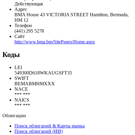
Действующая
Адрес
BMA House 43 VICTORIA STREET Hamilton, Bermuda,
HM 12
Телефон
(441) 295 5278
Сайт
http://www.bma.bm/SitePages/Home.aspx
Коды
LEI
549300D618WKAUGSFT35
SWIFT
BEMABMHMXXX
NACE
*** ***
NAICS
*** ***
Облигации
Поиск облигаций & Карты рынка
Поиск облигаций (ИИ)