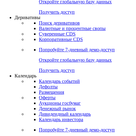
Откройте глобальную базу данных
Получить доступ
Деривативы
Поиск деривативов
Валютные и процентные свопы
Суверенные CDS
Корпоративные CDS
Попробуйте
7-дневный
демо-доступ
Откройте глобальную базу данных
Получить доступ
Календарь
Календарь событий
Дефолты
Размещения
Оферты
Аукционы госбумаг
Денежный рынок
Дивидендный календарь
Календарь инвестора
Попробуйте
7-дневный
демо-доступ