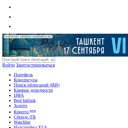
РЕКЛАМА • CBONDS-CONGRESS.RU
Войти
Зарегистрироваться
Портфель
Консенсусы
Поиск облигаций (ИИ)
Кривые доходности
ЦФА
Best bid/ask
Золото
new
Крипто
Сбондс-ТВ
Watchlist
Надстройка XLS