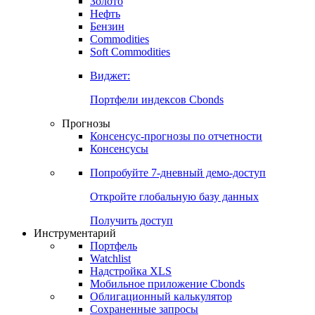
Золото
Нефть
Бензин
Commodities
Soft Commodities
Виджет:
Портфели индексов Cbonds
Прогнозы
Консенсус-прогнозы по отчетности
Консенсусы
Попробуйте
7-дневный
демо-доступ
Откройте глобальную базу данных
Получить доступ
Инструментарий
Портфель
Watchlist
Надстройка XLS
Мобильное приложение Cbonds
Облигационный калькулятор
Сохраненные запросы