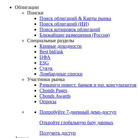
Облигации
Поиски
Поиск облигаций & Карты рынка
Поиск облигаций (ИИ)
Поиск котировок облигаций
Ближайшие размещения (Россия)
Специальные разделы
Кривые доходности
Best bid/ask
ЦФА
ESG
Сукук
Ломбардные списки
Участники рынка
Рэнкинги инвест. банков и юр. консультантов
Cbonds Pages
Cbonds Awards
Опросы
Попробуйте
7-дневный
демо-доступ
Откройте глобальную базу данных
Получить доступ