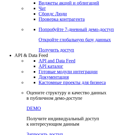
Виджеты акций и облигаций
Чат
Сбондс Люди
Проверка контрагента
Попробуйте
7-дневный
демо-доступ
Откройте глобальную базу данных
Получить доступ
API & Data Feed
API and Data Feed
API каталог
Готовые модули интеграции
Документация
Кастомные проекты для бизнеса
Оцените структуру и качество данных
в публичном демо-доступе
DEMO
Получите индивидуальный доступ
к интересующим данным
Запросить доступ