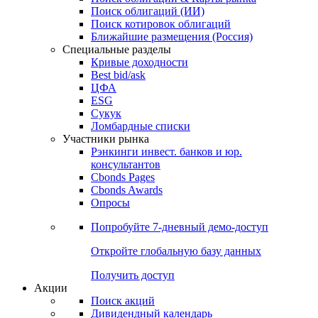
Облигации
Поиски
Поиск облигаций & Карты рынка
Поиск облигаций (ИИ)
Поиск котировок облигаций
Ближайшие размещения (Россия)
Специальные разделы
Кривые доходности
Best bid/ask
ЦФА
ESG
Сукук
Ломбардные списки
Участники рынка
Рэнкинги инвест. банков и юр.
консультантов
Cbonds Pages
Cbonds Awards
Опросы
Попробуйте
7-дневный
демо-доступ
Откройте глобальную базу данных