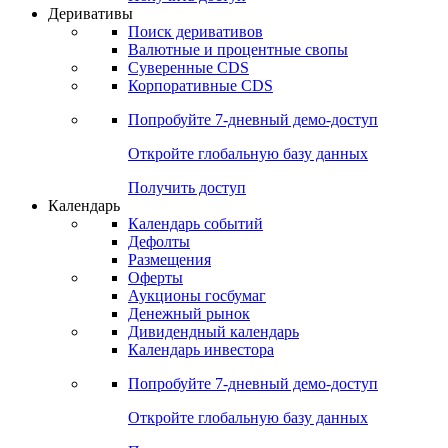
Откройте глобальную базу данных
Получить доступ
Деривативы
Поиск деривативов
Валютные и процентные свопы
Суверенные CDS
Корпоративные CDS
Попробуйте
7-дневный
демо-доступ
Откройте глобальную базу данных
Получить доступ
Календарь
Календарь событий
Дефолты
Размещения
Оферты
Аукционы госбумаг
Денежный рынок
Дивидендный календарь
Календарь инвестора