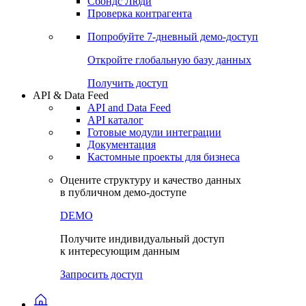
Сохраненные запросы
Виджеты акций и облигаций
Чат
Сбондс Люди
Проверка контрагента
Попробуйте
7-дневный
демо-доступ
Откройте глобальную базу данных
Получить доступ
API & Data Feed
API and Data Feed
API каталог
Готовые модули интеграции
Документация
Кастомные проекты для бизнеса
Оцените структуру и качество данных
в публичном демо-доступе
DEMO
Получите индивидуальный доступ
к интересующим данным