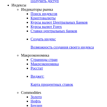
Попробуйте
7-дневный
демо-доступ
Откройте глобальную базу данных
Получить доступ
Индексы
Индикаторы рынка
Поиск индексов
Криптовалюты
Курсы валют Центральных Банков
Курсы валют Forex
Ставки центральных банков
Создать индекс
Возможность создания своего индекса
Макроэкономика
Страницы стран
Макроэкономика
Росстат
Виджет:
Карта процентных ставок