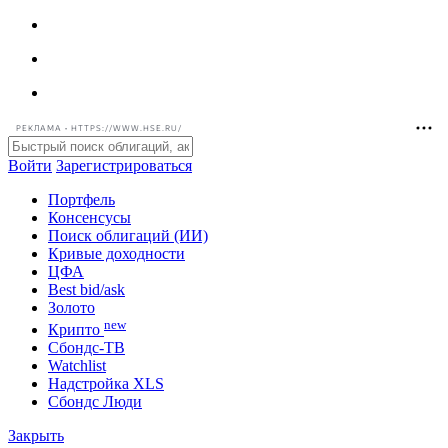
РЕКЛАМА • HTTPS://WWW.HSE.RU/
Войти
Зарегистрироваться
Портфель
Консенсусы
Поиск облигаций (ИИ)
Кривые доходности
ЦФА
Best bid/ask
Золото
new
Крипто
Сбондс-ТВ
Watchlist