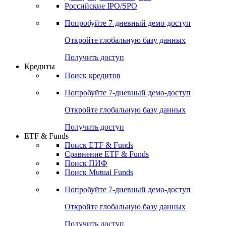
Получить доступ
Акции
Поиск акций
Дивидендный календарь
Российские IPO/SPO
Попробуйте
7-дневный
демо-доступ
Откройте глобальную базу данных
Получить доступ
Кредиты
Поиск кредитов
Попробуйте
7-дневный
демо-доступ
Откройте глобальную базу данных
Получить доступ
ETF & Funds
Поиск ETF & Funds
Сравнение ETF & Funds
Поиск ПИФ
Поиск Mutual Funds
Попробуйте
7-дневный
демо-доступ