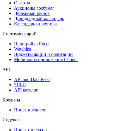
Календарь событий
Дефолты
Размещения
Оферты
Аукционы госбумаг
Денежный рынок
Дивидендный календарь
Календарь инвестора
Инструментарий
Надстройка Excel
Watchlist
Виджеты акций и облигаций
Мобильное приложение Cbonds
API
API and Data Feed
710-П
API каталог
Кредиты
Поиск кредитов