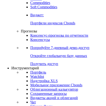
Commodities
Золото
Нефть
Бензин
Commodities
Soft Commodities
Виджет:
Портфели индексов Cbonds
Прогнозы
Консенсус-прогнозы по отчетности
Консенсусы
Попробуйте
7-дневный
демо-доступ
Откройте глобальную базу данных
Получить доступ
Инструментарий
Портфель
Watchlist
Надстройка XLS
Мобильное приложение Cbonds
Облигационный калькулятор