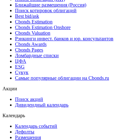
Облигации
Поиск облигаций & Карты рынка
Поиск облигаций (ИИ)
Ближайшие размещения (Россия)
Поиск котировок облигаций
Best bid/ask
Cbonds Estimation
Cbonds Estimation Onshore
Cbonds Valuation
Рэнкинги инвест. банков и юр. консультантов
Cbonds Awards
Cbonds Pages
Ломбардные списки
ЦФА
ESG
Сукук
Самые популярные облигации на Cbonds.ru
Акции
Поиск акций
Дивидендный календарь
Календарь