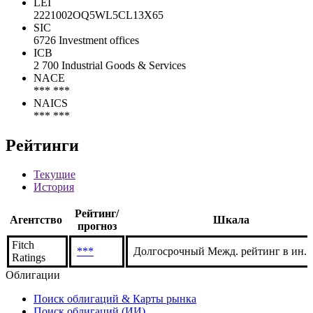
Коды
LEI
2221002OQ5WL5CL13X65
SIC
6726 Investment offices
ICB
2 700 Industrial Goods & Services
NACE
*** ***
NAICS
*** ***
Рейтинги
Текущие
История
Рейтинг/
Агентство
Шкала
прогноз
Fitch
***
Долгосрочный Межд. рейтинг в ин. в
Ratings