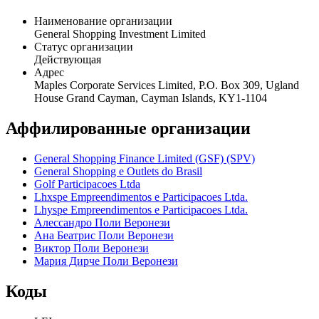
Общая информация
Наименование организации
General Shopping Investment Limited
Статус организации
Действующая
Адрес
Maples Corporate Services Limited, P.O. Box 309, Ugland
House Grand Cayman, Cayman Islands, KY1-1104
Аффилированные организации
General Shopping Finance Limited (GSF) (SPV)
General Shopping e Outlets do Brasil
Golf Participacoes Ltda
Lhxspe Empreendimentos e Participacoes Ltda.
Lhyspe Empreendimentos e Participacoes Ltda.
Алессандро Поли Веронези
Ана Беатрис Поли Веронези
Виктор Поли Веронези
Мария Дирче Поли Веронези