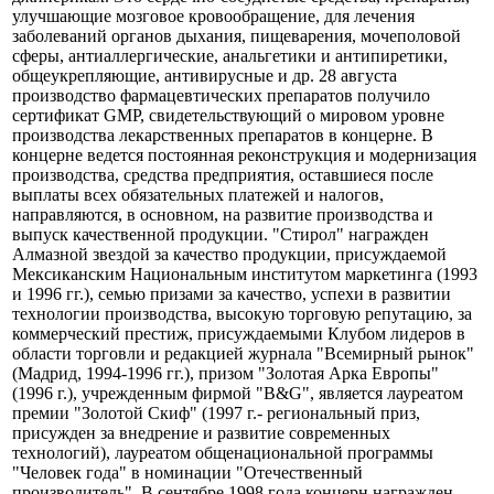
противовоспалительных, желудочно-кишечных. Принята
программа выпуска в 1998 г. еще двадцати четырех новых
лекарств. Речь идет о безрецептурных препаратах -
джинериках. Это сердечно-сосудистые средства, препараты,
улучшающие мозговое кровообращение, для лечения
заболеваний органов дыхания, пищеварения, мочеполовой
сферы, антиаллергические, анальгетики и антипиретики,
общеукрепляющие, антивирусные и др. 28 августа
производство фармацевтических препаратов получило
сертификат GMP, свидетельствующий о мировом уровне
производства лекарственных препаратов в концерне. В
концерне ведется постоянная реконструкция и модернизация
производства, средства предприятия, оставшиеся после
выплаты всех обязательных платежей и налогов,
направляются, в основном, на развитие производства и
выпуск качественной продукции. "Стирол" награжден
Алмазной звездой за качество продукции, присуждаемой
Мексиканским Национальным институтом маркетинга (1993
и 1996 гг.), семью призами за качество, успехи в развитии
технологии производства, высокую торговую репутацию, за
коммерческий престиж, присуждаемыми Клубом лидеров в
области торговли и редакцией журнала "Всемирный рынок"
(Мадрид, 1994-1996 гг.), призом "Золотая Арка Европы"
(1996 г.), учрежденным фирмой "B&G", является лауреатом
премии "Золотой Скиф" (1997 г.- региональный приз,