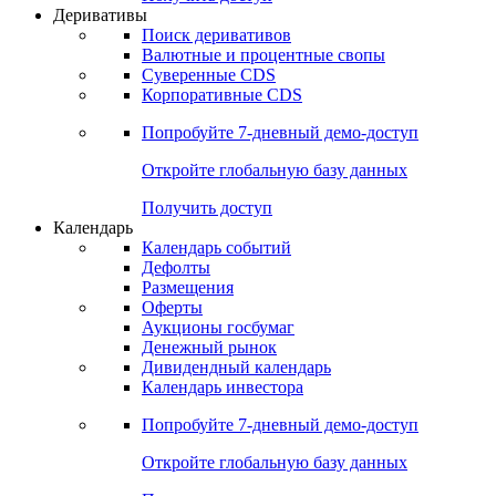
Откройте глобальную базу данных
Получить доступ
Деривативы
Поиск деривативов
Валютные и процентные свопы
Суверенные CDS
Корпоративные CDS
Попробуйте
7-дневный
демо-доступ
Откройте глобальную базу данных
Получить доступ
Календарь
Календарь событий
Дефолты
Размещения
Оферты
Аукционы госбумаг
Денежный рынок
Дивидендный календарь
Календарь инвестора