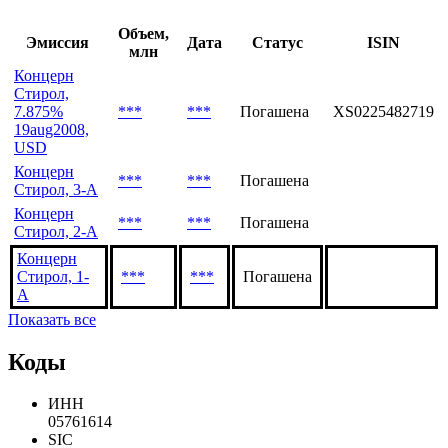
http://www.stirol.net/
Последние выпуски
Объем,
Эмиссия
Дата
Статус
ISIN
млн
Концерн
Стирол,
7.875%
***
***
Погашена
XS0225482719
19aug2008,
USD
Концерн
***
***
Погашена
Стирол, 3-А
Концерн
***
***
Погашена
Стирол, 2-А
Концерн
Стирол, 1-
***
***
Погашена
A
Показать все
Коды