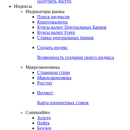
Попробуйте
7-дневный
демо-доступ
Откройте глобальную базу данных
Получить доступ
Индексы
Индикаторы рынка
Поиск индексов
Криптовалюты
Курсы валют Центральных Банков
Курсы валют Forex
Ставки центральных банков
Создать индекс
Возможность создания своего индекса
Макроэкономика
Страницы стран
Макроэкономика
Росстат
Виджет:
Карта процентных ставок