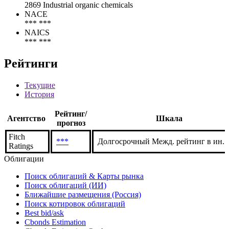
ИНН
05761614
SIC
2869 Industrial organic chemicals
NACE
*** ***
NAICS
*** ***
Рейтинги
Текущие
История
Рейтинг/
Агентство
Шкала
прогноз
Fitch
***
Долгосрочный Межд. рейтинг в ин. в
Ratings
Облигации
Поиск облигаций & Карты рынка
Поиск облигаций (ИИ)