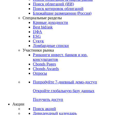
Облигации
Поиски
Поиск облигаций & Карты рынка
Поиск облигаций (ИИ)
Поиск котировок облигаций
Ближайшие размещения (Россия)
Специальные разделы
Кривые доходности
Best bid/ask
ЦФА
ESG
Сукук
Ломбардные списки
Участники рынка
Рэнкинги инвест. банков и юр.
консультантов
Cbonds Pages
Cbonds Awards
Опросы
Попробуйте
7-дневный
демо-доступ
Откройте глобальную базу данных