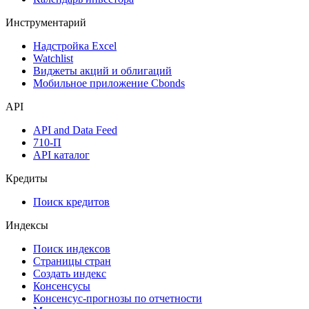
Аукционы госбумаг
Денежный рынок
Дивидендный календарь
Календарь инвестора
Инструментарий
Надстройка Excel
Watchlist
Виджеты акций и облигаций
Мобильное приложение Cbonds
API
API and Data Feed
710-П
API каталог
Кредиты
Поиск кредитов
Индексы
Поиск индексов
Страницы стран