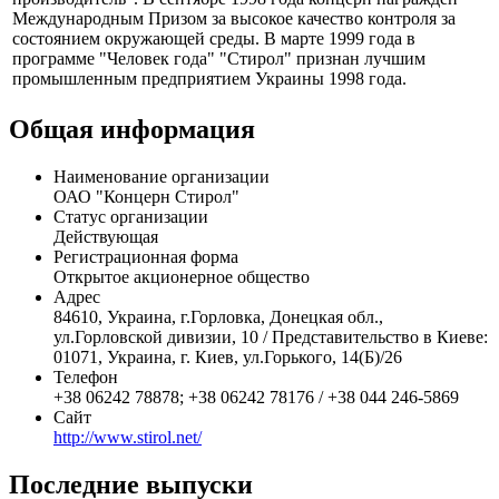
присужден за внедрение и развитие современных
технологий), лауреатом общенациональной программы
"Человек года" в номинации "Отечественный
производитель". В сентябре 1998 года концерн награжден
Международным Призом за высокое качество контроля за
состоянием окружающей среды. В марте 1999 года в
программе "Человек года" "Стирол" признан лучшим
промышленным предприятием Украины 1998 года.
Общая информация
Наименование организации
ОАО "Концерн Стирол"
Статус организации
Действующая
Регистрационная форма
Открытое акционерное общество
Адрес
84610, Украина, г.Горловка, Донецкая обл.,
ул.Горловской дивизии, 10 / Представительство в Киеве:
01071, Украина, г. Киев, ул.Горького, 14(Б)/26
Телефон
+38 06242 78878; +38 06242 78176 / +38 044 246-5869
Сайт