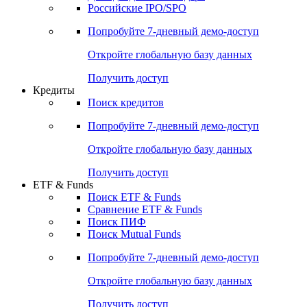
Получить доступ
Акции
Поиск акций
Дивидендный календарь
Российские IPO/SPO
Попробуйте
7-дневный
демо-доступ
Откройте глобальную базу данных
Получить доступ
Кредиты
Поиск кредитов
Попробуйте
7-дневный
демо-доступ
Откройте глобальную базу данных
Получить доступ
ETF & Funds
Поиск ETF & Funds
Сравнение ETF & Funds
Поиск ПИФ
Поиск Mutual Funds
Попробуйте
7-дневный
демо-доступ