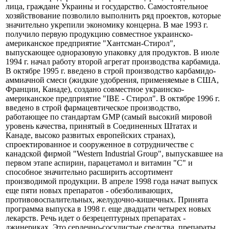
1 сентября 1995 г. было зарегистрировано акционерное
общество "Концерн Стирол", совладельцами которого стали
работники предприятия, ветераны концерна, юридические
лица, граждане Украины и государство. Самостоятельное
хозяйствование позволило выполнить ряд проектов, которые
значительно укрепили экономику концерна. В мае 1993 г.
получило первую продукцию совместное украинско-
американское предприятие "Хантсман-Стирол",
выпускающее одноразовую упаковку для продуктов. В июле
1994 г. начал работу второй агрегат производства карбамида.
В октябре 1995 г. введено в строй производство карбамидо-
аммиачной смеси (жидкие удобрения, применяемые в США,
Франции, Канаде), создано совместное украинско-
американское предприятие "IBE - Стирол". В октябре 1996 г.
введено в строй фармацевтическое производство,
работающее по стандартам GMP (самый высокий мировой
уровень качества, принятый в Соединенных Штатах и
Канаде, высоко развитых европейских странах),
спроектированное и сооруженное в сотрудничестве с
канадской фирмой "Western Industrial Group", выпускавшее на
первом этапе аспирин, парацетамол и витамин "С" и
способное значительно расширить ассортимент
производимой продукции. В апреле 1998 года начат выпуск
еще пяти новых препаратов - обезболивающих,