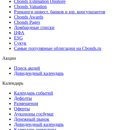
Ближайшие размещения (Россия)
Поиск котировок облигаций
Best bid/ask
Cbonds Estimation
Cbonds Estimation Onshore
Cbonds Valuation
Рэнкинги инвест. банков и юр. консультантов
Cbonds Awards
Cbonds Pages
Ломбардные списки
ЦФА
ESG
Сукук
Самые популярные облигации на Cbonds.ru
Акции
Поиск акций
Дивидендный календарь
Календарь
Календарь событий
Дефолты
Размещения
Оферты