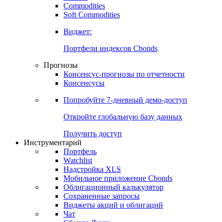
Commodities
Золото
Нефть
Бензин
Commodities
Soft Commodities
Виджет:
Портфели индексов Cbonds
Прогнозы
Консенсус-прогнозы по отчетности
Консенсусы
Попробуйте
7-дневный
демо-доступ
Откройте глобальную базу данных
Получить доступ
Инструментарий
Портфель
Watchlist
Надстройка XLS
Мобильное приложение Cbonds
Облигационный калькулятор