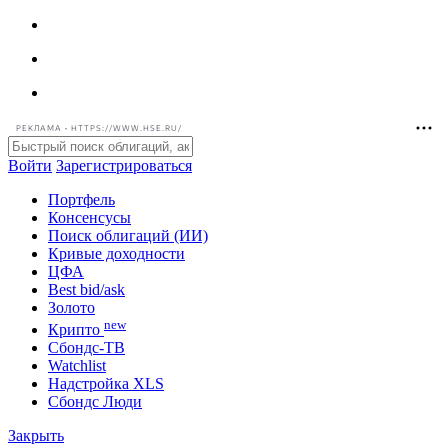
РЕКЛАМА • HTTPS://WWW.HSE.RU/
Войти
Зарегистрироваться
Портфель
Консенсусы
Поиск облигаций (ИИ)
Кривые доходности
ЦФА
Best bid/ask
Золото
new
Крипто
Сбондс-ТВ
Watchlist