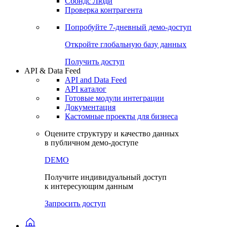
Сохраненные запросы
Виджеты акций и облигаций
Чат
Сбондс Люди
Проверка контрагента
Попробуйте
7-дневный
демо-доступ
Откройте глобальную базу данных
Получить доступ
API & Data Feed
API and Data Feed
API каталог
Готовые модули интеграции
Документация
Кастомные проекты для бизнеса
Оцените структуру и качество данных
в публичном демо-доступе
DEMO
Получите индивидуальный доступ
к интересующим данным