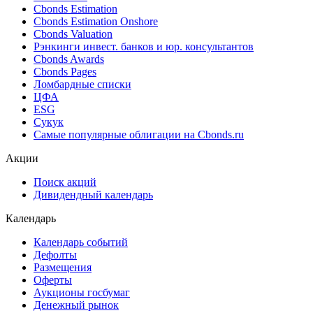
Cbonds Estimation
Cbonds Estimation Onshore
Cbonds Valuation
Рэнкинги инвест. банков и юр. консультантов
Cbonds Awards
Cbonds Pages
Ломбардные списки
ЦФА
ESG
Сукук
Самые популярные облигации на Cbonds.ru
Акции
Поиск акций
Дивидендный календарь
Календарь
Календарь событий
Дефолты
Размещения
Оферты
Аукционы госбумаг
Денежный рынок