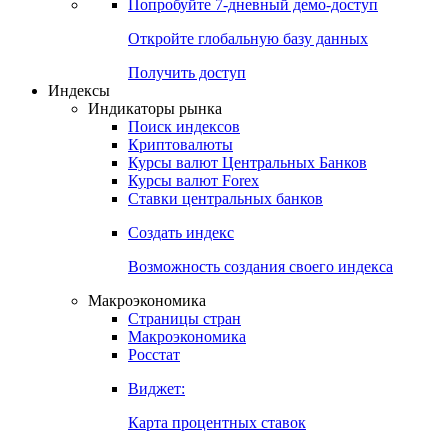
Попробуйте
7-дневный
демо-доступ
Откройте глобальную базу данных
Получить доступ
Индексы
Индикаторы рынка
Поиск индексов
Криптовалюты
Курсы валют Центральных Банков
Курсы валют Forex
Ставки центральных банков
Создать индекс
Возможность создания своего индекса
Макроэкономика
Страницы стран
Макроэкономика
Росстат
Виджет:
Карта процентных ставок