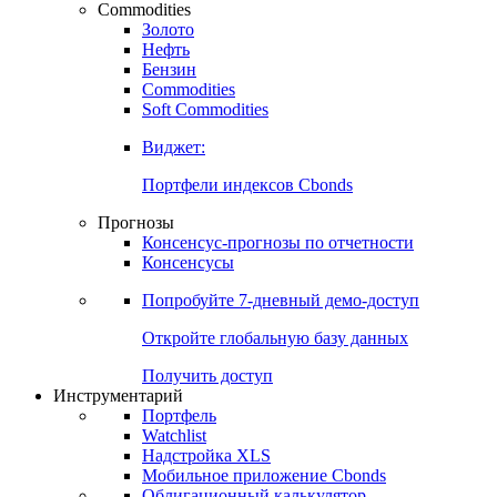
Commodities
Золото
Нефть
Бензин
Commodities
Soft Commodities
Виджет:
Портфели индексов Cbonds
Прогнозы
Консенсус-прогнозы по отчетности
Консенсусы
Попробуйте
7-дневный
демо-доступ
Откройте глобальную базу данных
Получить доступ
Инструментарий
Портфель
Watchlist
Надстройка XLS
Мобильное приложение Cbonds
Облигационный калькулятор