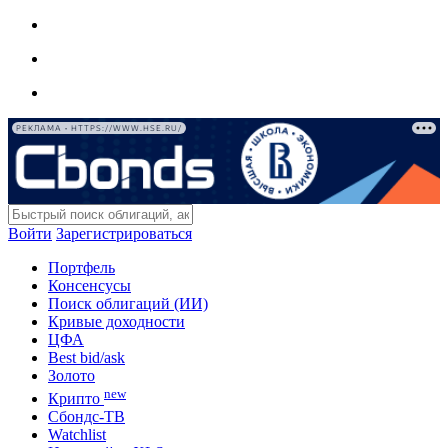
РЕКЛАМА • HTTPS://WWW.HSE.RU/
Войти
Зарегистрироваться
Портфель
Консенсусы
Поиск облигаций (ИИ)
Кривые доходности
ЦФА
Best bid/ask
Золото
new
Крипто
Сбондс-ТВ
Watchlist