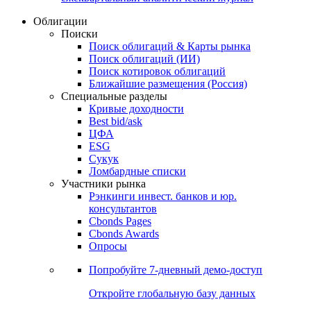
Облигации
Поиски
Поиск облигаций & Карты рынка
Поиск облигаций (ИИ)
Поиск котировок облигаций
Ближайшие размещения (Россия)
Специальные разделы
Кривые доходности
Best bid/ask
ЦФА
ESG
Сукук
Ломбардные списки
Участники рынка
Рэнкинги инвест. банков и юр.
консультантов
Cbonds Pages
Cbonds Awards
Опросы
Попробуйте
7-дневный
демо-доступ
Откройте глобальную базу данных