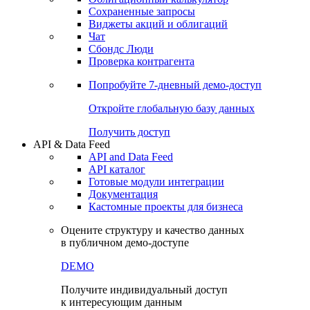
Сохраненные запросы
Виджеты акций и облигаций
Чат
Сбондс Люди
Проверка контрагента
Попробуйте
7-дневный
демо-доступ
Откройте глобальную базу данных
Получить доступ
API & Data Feed
API and Data Feed
API каталог
Готовые модули интеграции
Документация
Кастомные проекты для бизнеса
Оцените структуру и качество данных
в публичном демо-доступе
DEMO
Получите индивидуальный доступ
к интересующим данным