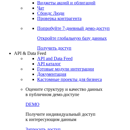
Виджеты акций и облигаций
Чат
Сбондс Люди
Проверка контрагента
Попробуйте
7-дневный
демо-доступ
Откройте глобальную базу данных
Получить доступ
API & Data Feed
API and Data Feed
API каталог
Готовые модули интеграции
Документация
Кастомные проекты для бизнеса
Оцените структуру и качество данных
в публичном демо-доступе
DEMO
Получите индивидуальный доступ
к интересующим данным
Запросить доступ