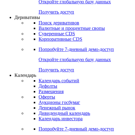
Откройте глобальную базу данных
Получить доступ
Деривативы
Поиск деривативов
Валютные и процентные свопы
Суверенные CDS
Корпоративные CDS
Попробуйте
7-дневный
демо-доступ
Откройте глобальную базу данных
Получить доступ
Календарь
Календарь событий
Дефолты
Размещения
Оферты
Аукционы госбумаг
Денежный рынок
Дивидендный календарь
Календарь инвестора
Попробуйте
7-дневный
демо-доступ