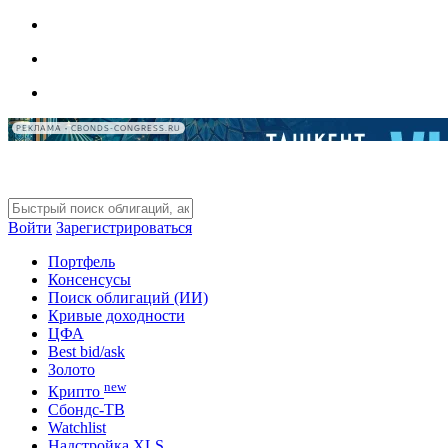
РЕКЛАМА • CBONDS-CONGRESS.RU
Войти
Зарегистрироваться
Портфель
Консенсусы
Поиск облигаций (ИИ)
Кривые доходности
ЦФА
Best bid/ask
Золото
new
Крипто
Сбондс-ТВ
Watchlist
Надстройка XLS