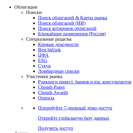
Облигации
Поиски
Поиск облигаций & Карты рынка
Поиск облигаций (ИИ)
Поиск котировок облигаций
Ближайшие размещения (Россия)
Специальные разделы
Кривые доходности
Best bid/ask
ЦФА
ESG
Сукук
Ломбардные списки
Участники рынка
Рэнкинги инвест. банков и юр. консультантов
Cbonds Pages
Cbonds Awards
Опросы
Попробуйте
7-дневный
демо-доступ
Откройте глобальную базу данных
Получить доступ