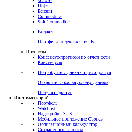
Золото
Нефть
Бензин
Commodities
Soft Commodities
Виджет:
Портфели индексов Cbonds
Прогнозы
Консенсус-прогнозы по отчетности
Консенсусы
Попробуйте
7-дневный
демо-доступ
Откройте глобальную базу данных
Получить доступ
Инструментарий
Портфель
Watchlist
Надстройка XLS
Мобильное приложение Cbonds
Облигационный калькулятор
Сохраненные запросы