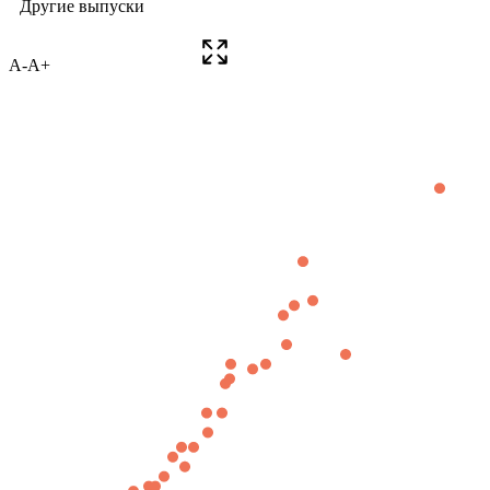
A-
A+