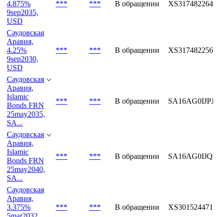
USD
Саудовская
Аравия,
4.875%
***
***
В обращении
XS3174822646
9sep2035,
USD
Саудовская
Аравия,
4.25%
***
***
В обращении
XS3174822562
9sep2030,
USD
Саудовская
Аравия,
Islamic
***
***
В обращении
SA16AG0IJPJ
Bonds FRN
25may2035,
SA...
Саудовская
Аравия,
Islamic
***
***
В обращении
SA16AG0IJQ3
Bonds FRN
25may2040,
SA...