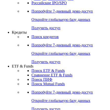
Получить доступ
Акции
Поиск акций
Дивидендный календарь
Российские IPO/SPO
Попробуйте
7-дневный
демо-доступ
Откройте глобальную базу данных
Получить доступ
Кредиты
Поиск кредитов
Попробуйте
7-дневный
демо-доступ
Откройте глобальную базу данных
Получить доступ
ETF & Funds
Поиск ETF & Funds
Сравнение ETF & Funds
Поиск ПИФ
Поиск Mutual Funds
Попробуйте
7-дневный
демо-доступ