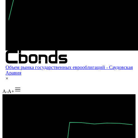
A-
A+