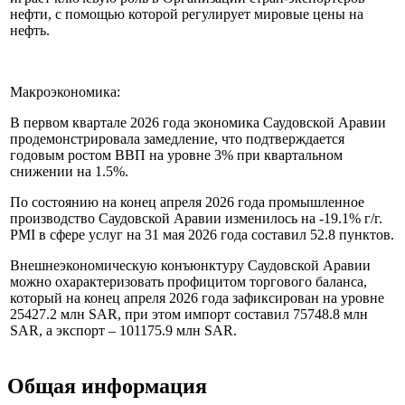
экспорта составляет экспорт нефтепродуктов. Разведанные
запасы нефти составляют 260 миллиардов баррелей (24 %
разведанных запасов нефти на Земле). Саудовская Аравия
играет ключевую роль в Организации стран-экспортеров
нефти, с помощью которой регулирует мировые цены на
нефть.
Макроэкономика:
В первом квартале 2026 года экономика Саудовской Аравии
продемонстрировала замедление, что подтверждается
годовым ростом ВВП на уровне 3% при квартальном
снижении на 1.5%.
По состоянию на конец апреля 2026 года промышленное
производство Саудовской Аравии изменилось на -19.1% г/г.
PMI в сфере услуг на 31 мая 2026 года составил 52.8 пунктов.
Внешнеэкономическую конъюнктуру Саудовской Аравии
можно охарактеризовать профицитом торгового баланса,
который на конец апреля 2026 года зафиксирован на уровне
25427.2 млн SAR, при этом импорт составил 75748.8 млн
SAR, а экспорт – 101175.9 млн SAR.