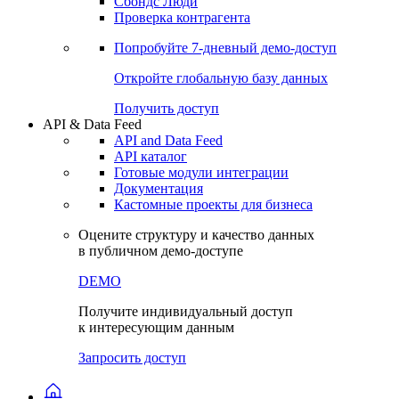
Сохраненные запросы
Виджеты акций и облигаций
Чат
Сбондс Люди
Проверка контрагента
Попробуйте
7-дневный
демо-доступ
Откройте глобальную базу данных
Получить доступ
API & Data Feed
API and Data Feed
API каталог
Готовые модули интеграции
Документация
Кастомные проекты для бизнеса
Оцените структуру и качество данных
в публичном демо-доступе
DEMO
Получите индивидуальный доступ
к интересующим данным