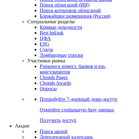
Облигации
Поиски
Поиск облигаций & Карты рынка
Поиск облигаций (ИИ)
Поиск котировок облигаций
Ближайшие размещения (Россия)
Специальные разделы
Кривые доходности
Best bid/ask
ЦФА
ESG
Сукук
Ломбардные списки
Участники рынка
Рэнкинги инвест. банков и юр.
консультантов
Cbonds Pages
Cbonds Awards
Опросы
Попробуйте
7-дневный
демо-доступ
Откройте глобальную базу данных