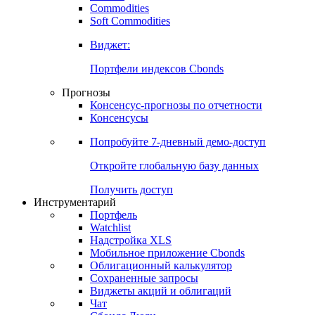
Commodities
Золото
Нефть
Бензин
Commodities
Soft Commodities
Виджет:
Портфели индексов Cbonds
Прогнозы
Консенсус-прогнозы по отчетности
Консенсусы
Попробуйте
7-дневный
демо-доступ
Откройте глобальную базу данных
Получить доступ
Инструментарий
Портфель
Watchlist
Надстройка XLS
Мобильное приложение Cbonds
Облигационный калькулятор