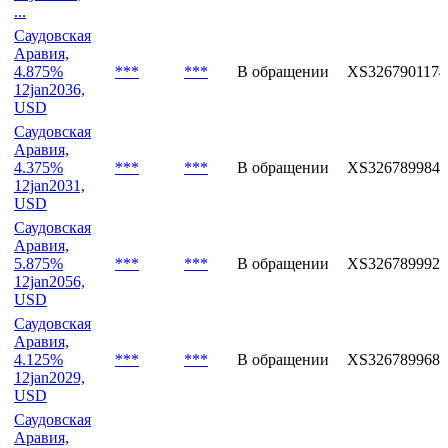
Islamic
Bonds
***
***
В обращении
SA16GG0IK1J
5.69%
22jul2041,
...
Саудовская
Аравия,
4.875%
***
***
В обращении
XS3267901174
12jan2036,
USD
Саудовская
Аравия,
4.375%
***
***
В обращении
XS3267899840
12jan2031,
USD
Саудовская
Аравия,
5.875%
***
***
В обращении
XS3267899923
12jan2056,
USD
Саудовская
Аравия,
4.125%
***
***
В обращении
XS3267899683
12jan2029,