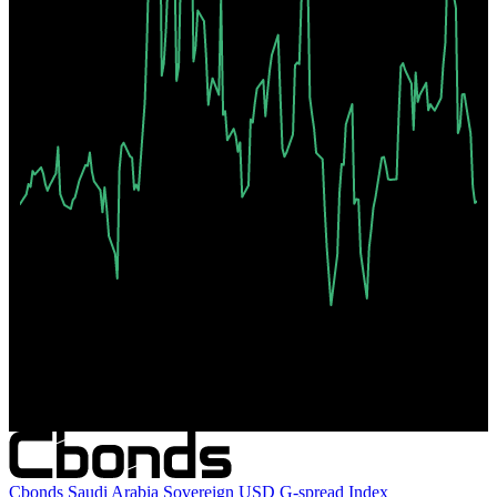
Мар '26
Май '26
Июл '26