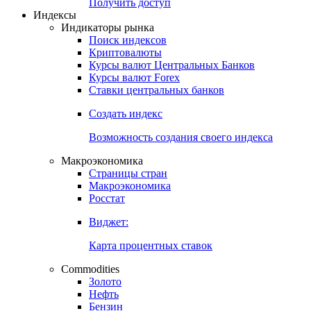
Попробуйте
7-дневный
демо-доступ
Откройте глобальную базу данных
Получить доступ
Индексы
Индикаторы рынка
Поиск индексов
Криптовалюты
Курсы валют Центральных Банков
Курсы валют Forex
Ставки центральных банков
Создать индекс
Возможность создания своего индекса
Макроэкономика
Страницы стран
Макроэкономика
Росстат
Виджет:
Карта процентных ставок