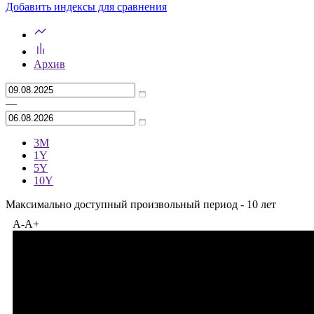
Индексы Cbonds: ценовые и индексы
доходности
Добавить индексы для сравнения
Архив
—
3M
1Y
5Y
10Y
Максимально доступный произвольный период - 10 лет