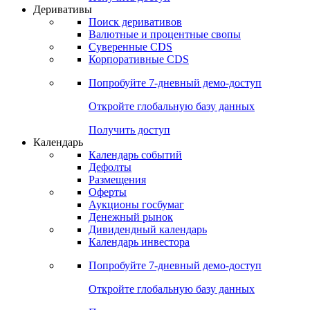
Откройте глобальную базу данных
Получить доступ
Деривативы
Поиск деривативов
Валютные и процентные свопы
Суверенные CDS
Корпоративные CDS
Попробуйте
7-дневный
демо-доступ
Откройте глобальную базу данных
Получить доступ
Календарь
Календарь событий
Дефолты
Размещения
Оферты
Аукционы госбумаг
Денежный рынок
Дивидендный календарь
Календарь инвестора