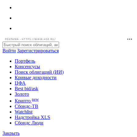
РЕКЛАМА • HTTPS://WWW.HSE.RU/
Войти
Зарегистрироваться
Портфель
Консенсусы
Поиск облигаций (ИИ)
Кривые доходности
ЦФА
Best bid/ask
Золото
new
Крипто
Сбондс-ТВ
Watchlist