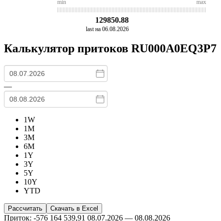
min
max
129850.88
last на 06.08.2026
Калькулятор притоков
RU000A0EQ3P7
—
1W
1M
3M
6M
1Y
3Y
5Y
10Y
YTD
Приток: -576 164 539,91
08.07.2026 — 08.08.2026