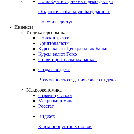
Попробуйте
7-дневный
демо-доступ
Откройте глобальную базу данных
Получить доступ
Индексы
Индикаторы рынка
Поиск индексов
Криптовалюты
Курсы валют Центральных Банков
Курсы валют Forex
Ставки центральных банков
Создать индекс
Возможность создания своего индекса
Макроэкономика
Страницы стран
Макроэкономика
Росстат
Виджет:
Карта процентных ставок