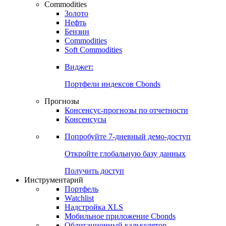
Commodities
Золото
Нефть
Бензин
Commodities
Soft Commodities
Виджет:
Портфели индексов Cbonds
Прогнозы
Консенсус-прогнозы по отчетности
Консенсусы
Попробуйте
7-дневный
демо-доступ
Откройте глобальную базу данных
Получить доступ
Инструментарий
Портфель
Watchlist
Надстройка XLS
Мобильное приложение Cbonds
Облигационный калькулятор