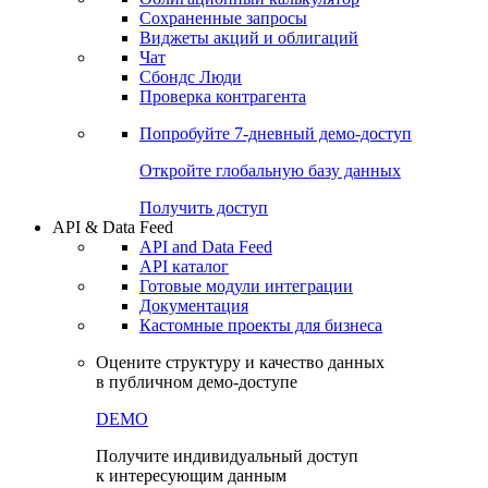
Сохраненные запросы
Виджеты акций и облигаций
Чат
Сбондс Люди
Проверка контрагента
Попробуйте
7-дневный
демо-доступ
Откройте глобальную базу данных
Получить доступ
API & Data Feed
API and Data Feed
API каталог
Готовые модули интеграции
Документация
Кастомные проекты для бизнеса
Оцените структуру и качество данных
в публичном демо-доступе
DEMO
Получите индивидуальный доступ
к интересующим данным