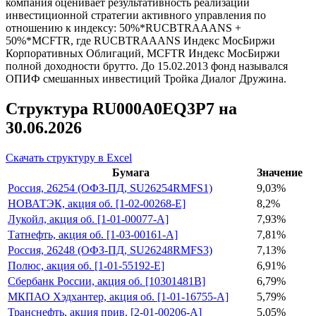
компания оценивает результативность реализации
инвестиционной стратегии активного управления по
отношению к индексу: 50%*RUCBTRAAANS +
50%*MCFTR, где RUCBTRAAANS Индекс МосБиржи
Корпоративных Облигаций, MCFTR Индекс МосБиржи
полной доходности брутто. До 15.02.2013 фонд назывался
ОПИФ смешанных инвестиций Тройка Диалог Дружина.
Структура RU000A0EQ3P7 на
30.06.2026
Скачать структуру в Excel
Бумага
Значение
Россия, 26254 (ОФЗ-ПД, SU26254RMFS1)
9,03%
НОВАТЭК, акция об. [1-02-00268-E]
8,2%
Лукойл, акция об. [1-01-00077-A]
7,93%
Татнефть, акция об. [1-03-00161-A]
7,81%
Россия, 26248 (ОФЗ-ПД, SU26248RMFS3)
7,13%
Полюс, акция об. [1-01-55192-E]
6,91%
Сбербанк России, акция об. [10301481B]
6,79%
МКПАО Хэдхантер, акция об. [1-01-16755-A]
5,79%
Транснефть, акция прив. [2-01-00206-A]
5,05%