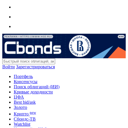
РЕКЛАМА • HTTPS://WWW.HSE.RU/
Войти
Зарегистрироваться
Портфель
Консенсусы
Поиск облигаций (ИИ)
Кривые доходности
ЦФА
Best bid/ask
Золото
new
Крипто
Сбондс-ТВ
Watchlist