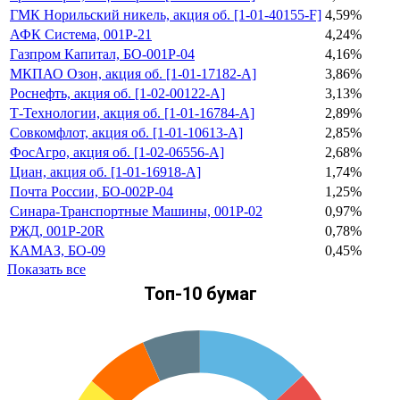
ГМК Норильский никель, акция об. [1-01-40155-F]
4,59%
АФК Система, 001P-21
4,24%
Газпром Капитал, БО-001Р-04
4,16%
МКПАО Озон, акция об. [1-01-17182-A]
3,86%
Роснефть, акция об. [1-02-00122-A]
3,13%
Т-Технологии, акция об. [1-01-16784-A]
2,89%
Совкомфлот, акция об. [1-01-10613-A]
2,85%
ФосАгро, акция об. [1-02-06556-A]
2,68%
Циан, акция об. [1-01-16918-A]
1,74%
Почта России, БО-002P-04
1,25%
Синара-Транспортные Машины, 001Р-02
0,97%
РЖД, 001P-20R
0,78%
КАМАЗ, БО-09
0,45%
Показать все
Топ-10 бумаг