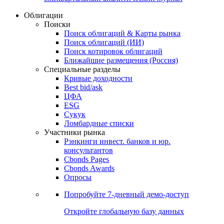
Облигации
Поиски
Поиск облигаций & Карты рынка
Поиск облигаций (ИИ)
Поиск котировок облигаций
Ближайшие размещения (Россия)
Специальные разделы
Кривые доходности
Best bid/ask
ЦФА
ESG
Сукук
Ломбардные списки
Участники рынка
Рэнкинги инвест. банков и юр.
консультантов
Cbonds Pages
Cbonds Awards
Опросы
Попробуйте
7-дневный
демо-доступ
Откройте глобальную базу данных