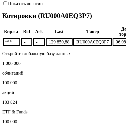
Показать логотип
Котировки (RU000A0EQ3P7)
Да
Биржа
Bid
Ask
Last
Тикер
тор
***
-
-
129 850,88
RU000A0EQ3P7
06.08
Откройте глобальную базу данных
1 000 000
облигаций
100 000
акций
183 824
ETF & Funds
100 000