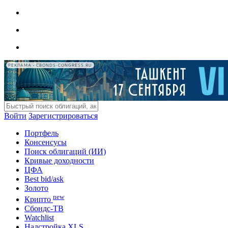
РЕКЛАМА • CBONDS-CONGRESS.RU
Войти
Зарегистрироваться
Портфель
Консенсусы
Поиск облигаций (ИИ)
Кривые доходности
ЦФА
Best bid/ask
Золото
new
Крипто
Сбондс-ТВ
Watchlist
Надстройка XLS