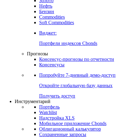
Золото
Нефть
Бензин
Commodities
Soft Commodities
Виджет:
Портфели индексов Cbonds
Прогнозы
Консенсус-прогнозы по отчетности
Консенсусы
Попробуйте
7-дневный
демо-доступ
Откройте глобальную базу данных
Получить доступ
Инструментарий
Портфель
Watchlist
Надстройка XLS
Мобильное приложение Cbonds
Облигационный калькулятор
Сохраненные запросы