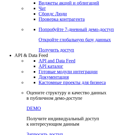
Виджеты акций и облигаций
Чат
Сбондс Люди
Проверка контрагента
Попробуйте
7-дневный
демо-доступ
Откройте глобальную базу данных
Получить доступ
API & Data Feed
API and Data Feed
API каталог
Готовые модули интеграции
Документация
Кастомные проекты для бизнеса
Оцените структуру и качество данных
в публичном демо-доступе
DEMO
Получите индивидуальный доступ
к интересующим данным
Запросить доступ