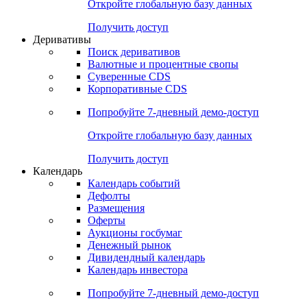
Откройте глобальную базу данных
Получить доступ
Деривативы
Поиск деривативов
Валютные и процентные свопы
Суверенные CDS
Корпоративные CDS
Попробуйте
7-дневный
демо-доступ
Откройте глобальную базу данных
Получить доступ
Календарь
Календарь событий
Дефолты
Размещения
Оферты
Аукционы госбумаг
Денежный рынок
Дивидендный календарь
Календарь инвестора
Попробуйте
7-дневный
демо-доступ