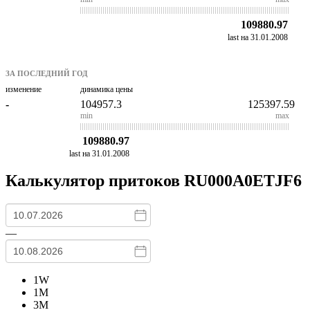
109880.97
last на 31.01.2008
ЗА ПОСЛЕДНИЙ ГОД
изменение
динамика цены
-
104957.3
125397.59
min
max
109880.97
last на 31.01.2008
Калькулятор притоков
RU000A0ETJF6
—
1W
1M
3M