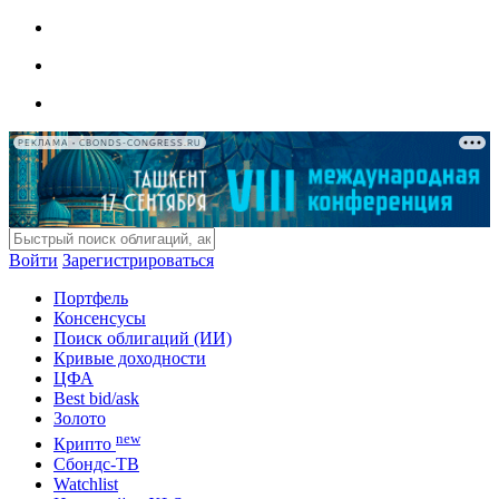
РЕКЛАМА • CBONDS-CONGRESS.RU
Войти
Зарегистрироваться
Портфель
Консенсусы
Поиск облигаций (ИИ)
Кривые доходности
ЦФА
Best bid/ask
Золото
new
Крипто
Сбондс-ТВ
Watchlist