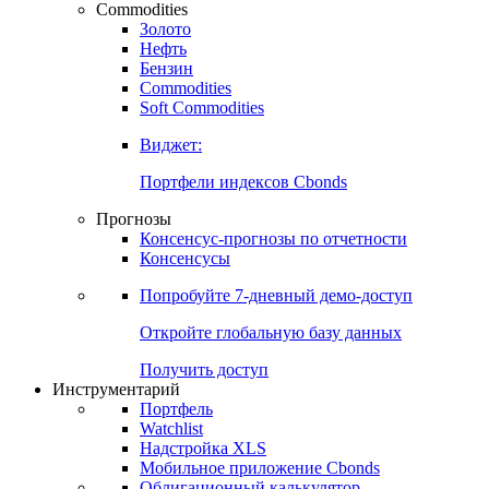
Commodities
Золото
Нефть
Бензин
Commodities
Soft Commodities
Виджет:
Портфели индексов Cbonds
Прогнозы
Консенсус-прогнозы по отчетности
Консенсусы
Попробуйте
7-дневный
демо-доступ
Откройте глобальную базу данных
Получить доступ
Инструментарий
Портфель
Watchlist
Надстройка XLS
Мобильное приложение Cbonds
Облигационный калькулятор