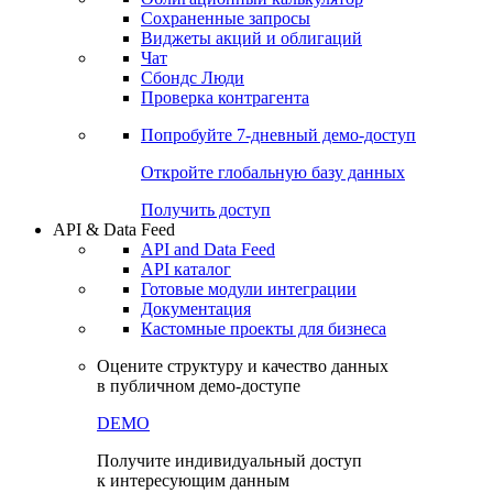
Сохраненные запросы
Виджеты акций и облигаций
Чат
Сбондс Люди
Проверка контрагента
Попробуйте
7-дневный
демо-доступ
Откройте глобальную базу данных
Получить доступ
API & Data Feed
API and Data Feed
API каталог
Готовые модули интеграции
Документация
Кастомные проекты для бизнеса
Оцените структуру и качество данных
в публичном демо-доступе
DEMO
Получите индивидуальный доступ
к интересующим данным