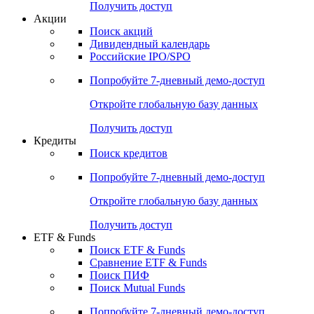
Получить доступ
Акции
Поиск акций
Дивидендный календарь
Российские IPO/SPO
Попробуйте
7-дневный
демо-доступ
Откройте глобальную базу данных
Получить доступ
Кредиты
Поиск кредитов
Попробуйте
7-дневный
демо-доступ
Откройте глобальную базу данных
Получить доступ
ETF & Funds
Поиск ETF & Funds
Сравнение ETF & Funds
Поиск ПИФ
Поиск Mutual Funds
Попробуйте
7-дневный
демо-доступ