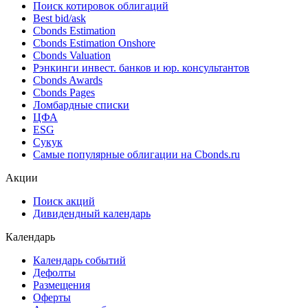
Поиск котировок облигаций
Best bid/ask
Cbonds Estimation
Cbonds Estimation Onshore
Cbonds Valuation
Рэнкинги инвест. банков и юр. консультантов
Cbonds Awards
Cbonds Pages
Ломбардные списки
ЦФА
ESG
Сукук
Самые популярные облигации на Cbonds.ru
Акции
Поиск акций
Дивидендный календарь
Календарь
Календарь событий
Дефолты
Размещения
Оферты