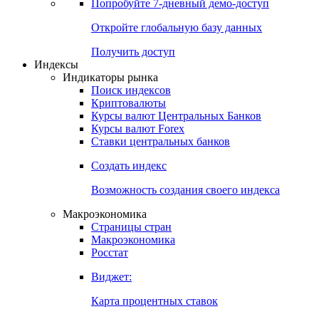
Попробуйте
7-дневный
демо-доступ
Откройте глобальную базу данных
Получить доступ
Индексы
Индикаторы рынка
Поиск индексов
Криптовалюты
Курсы валют Центральных Банков
Курсы валют Forex
Ставки центральных банков
Создать индекс
Возможность создания своего индекса
Макроэкономика
Страницы стран
Макроэкономика
Росстат
Виджет:
Карта процентных ставок