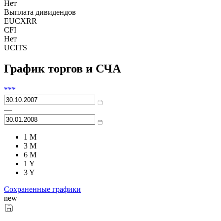
Нет
Выплата дивидендов
EUCXRR
CFI
Нет
UCITS
График торгов и СЧА
***
—
1 M
3 M
6 M
1 Y
3 Y
Сохраненные графики
new