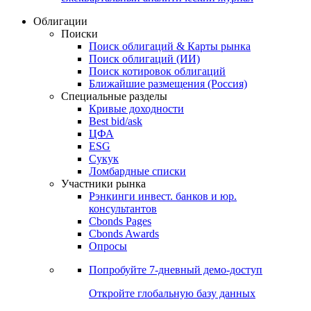
Облигации
Поиски
Поиск облигаций & Карты рынка
Поиск облигаций (ИИ)
Поиск котировок облигаций
Ближайшие размещения (Россия)
Специальные разделы
Кривые доходности
Best bid/ask
ЦФА
ESG
Сукук
Ломбардные списки
Участники рынка
Рэнкинги инвест. банков и юр.
консультантов
Cbonds Pages
Cbonds Awards
Опросы
Попробуйте
7-дневный
демо-доступ
Откройте глобальную базу данных