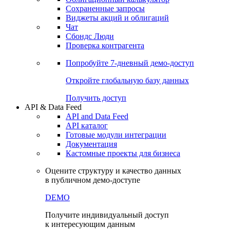
Сохраненные запросы
Виджеты акций и облигаций
Чат
Сбондс Люди
Проверка контрагента
Попробуйте
7-дневный
демо-доступ
Откройте глобальную базу данных
Получить доступ
API & Data Feed
API and Data Feed
API каталог
Готовые модули интеграции
Документация
Кастомные проекты для бизнеса
Оцените структуру и качество данных
в публичном демо-доступе
DEMO
Получите индивидуальный доступ
к интересующим данным