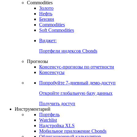
Commodities
Золото
Нефть
Бензин
Commodities
Soft Commodities
Виджет:
Портфели индексов Cbonds
Прогнозы
Консенсус-прогнозы по отчетности
Консенсусы
Попробуйте
7-дневный
демо-доступ
Откройте глобальную базу данных
Получить доступ
Инструментарий
Портфель
Watchlist
Надстройка XLS
Мобильное приложение Cbonds
Облигационный калькулятор