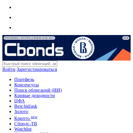
РЕКЛАМА • HTTPS://WWW.HSE.RU/
Войти
Зарегистрироваться
Портфель
Консенсусы
Поиск облигаций (ИИ)
Кривые доходности
ЦФА
Best bid/ask
Золото
new
Крипто
Сбондс-ТВ
Watchlist