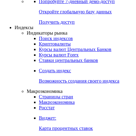
Попробуйте
7-дневный
демо-доступ
Откройте глобальную базу данных
Получить доступ
Индексы
Индикаторы рынка
Поиск индексов
Криптовалюты
Курсы валют Центральных Банков
Курсы валют Forex
Ставки центральных банков
Создать индекс
Возможность создания своего индекса
Макроэкономика
Страницы стран
Макроэкономика
Росстат
Виджет:
Карта процентных ставок