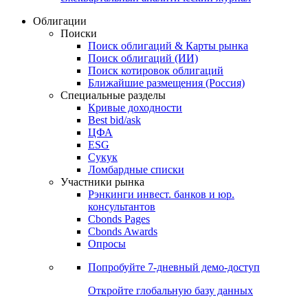
Облигации
Поиски
Поиск облигаций & Карты рынка
Поиск облигаций (ИИ)
Поиск котировок облигаций
Ближайшие размещения (Россия)
Специальные разделы
Кривые доходности
Best bid/ask
ЦФА
ESG
Сукук
Ломбардные списки
Участники рынка
Рэнкинги инвест. банков и юр.
консультантов
Cbonds Pages
Cbonds Awards
Опросы
Попробуйте
7-дневный
демо-доступ
Откройте глобальную базу данных