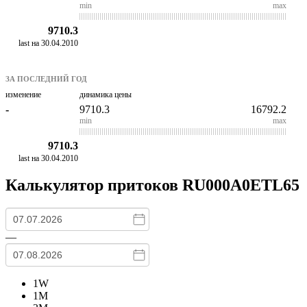
min
max
9710.3
last на 30.04.2010
ЗА ПОСЛЕДНИЙ ГОД
изменение
динамика цены
-
9710.3
16792.2
min
max
9710.3
last на 30.04.2010
Калькулятор притоков
RU000A0ETL65
—
1W
1M