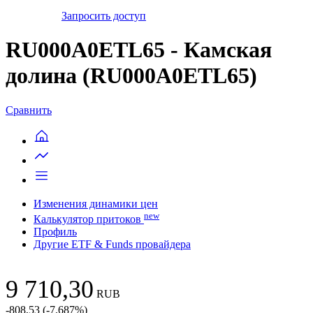
Запросить доступ
RU000A0ETL65 - Камская
долина (RU000A0ETL65)
Сравнить
Изменения динамики цен
new
Калькулятор притоков
Профиль
Другие ETF & Funds провайдера
9 710,30
RUB
-808,53
(
-7.687
%)