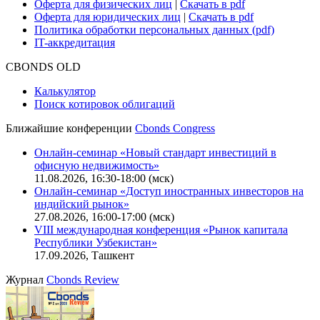
Оферта для физических лиц
|
Скачать в pdf
Оферта для юридических лиц
|
Скачать в pdf
Политика обработки персональных данных (pdf)
IT-аккредитация
CBONDS OLD
Калькулятор
Поиск котировок облигаций
Ближайшие конференции
Cbonds Congress
Онлайн-семинар «Новый стандарт инвестиций в
офисную недвижимость»
11.08.2026, 16:30-18:00 (мск)
Онлайн-семинар «Доступ иностранных инвесторов на
индийский рынок»
27.08.2026, 16:00-17:00 (мск)
VIII международная конференция «Рынок капитала
Республики Узбекистан»
17.09.2026, Ташкент
Журнал
Cbonds Review