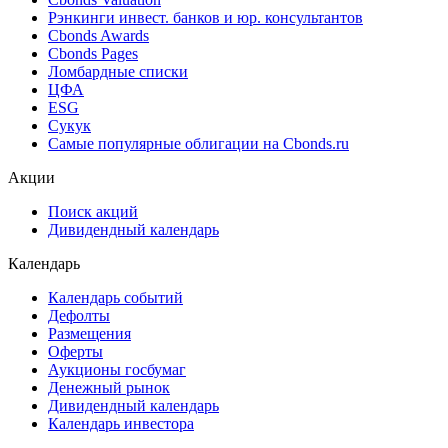
Рэнкинги инвест. банков и юр. консультантов
Cbonds Awards
Cbonds Pages
Ломбардные списки
ЦФА
ESG
Сукук
Самые популярные облигации на Cbonds.ru
Акции
Поиск акций
Дивидендный календарь
Календарь
Календарь событий
Дефолты
Размещения
Оферты
Аукционы госбумаг
Денежный рынок
Дивидендный календарь
Календарь инвестора