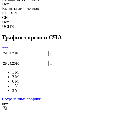
Нет
Выплата дивидендов
EUCXRR
CFI
Нет
UCITS
График торгов и СЧА
***
—
1 M
3 M
6 M
1 Y
3 Y
Сохраненные графики
new