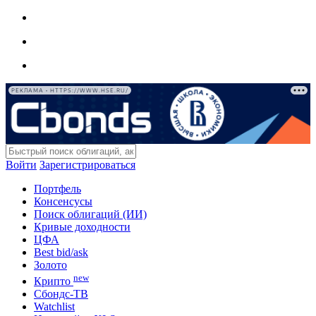
РЕКЛАМА • HTTPS://WWW.HSE.RU/
Войти
Зарегистрироваться
Портфель
Консенсусы
Поиск облигаций (ИИ)
Кривые доходности
ЦФА
Best bid/ask
Золото
new
Крипто
Сбондс-ТВ
Watchlist