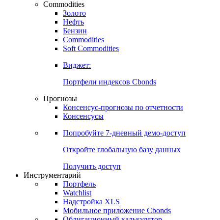
Commodities
Золото
Нефть
Бензин
Commodities
Soft Commodities
Виджет:
Портфели индексов Cbonds
Прогнозы
Консенсус-прогнозы по отчетности
Консенсусы
Попробуйте
7-дневный
демо-доступ
Откройте глобальную базу данных
Получить доступ
Инструментарий
Портфель
Watchlist
Надстройка XLS
Мобильное приложение Cbonds
Облигационный калькулятор