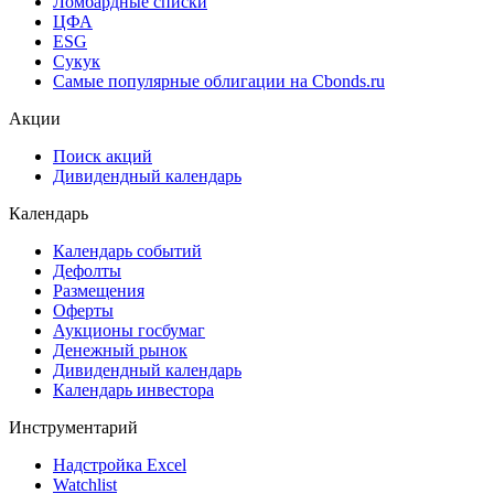
Ломбардные списки
ЦФА
ESG
Сукук
Самые популярные облигации на Cbonds.ru
Акции
Поиск акций
Дивидендный календарь
Календарь
Календарь событий
Дефолты
Размещения
Оферты
Аукционы госбумаг
Денежный рынок
Дивидендный календарь
Календарь инвестора
Инструментарий
Надстройка Excel
Watchlist