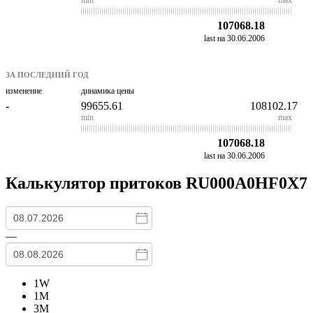
107068.18
last на 30.06.2006
ЗА ПОСЛЕДНИЙ ГОД
изменение
динамика цены
-
99655.61
108102.17
min
max
107068.18
last на 30.06.2006
Калькулятор притоков
RU000A0HF0X7
—
1W
1M
3M