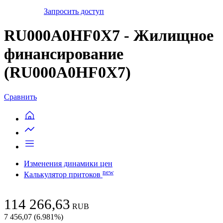
Запросить доступ
RU000A0HF0X7 - Жилищное
финансирование
(RU000A0HF0X7)
Сравнить
Изменения динамики цен
new
Калькулятор притоков
114 266,63
RUB
7 456,07
(
6.981
%)