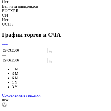
Нет
Выплата дивидендов
EUCXRR
CFI
Нет
UCITS
График торгов и СЧА
***
—
1 M
3 M
6 M
1 Y
3 Y
Сохраненные графики
new