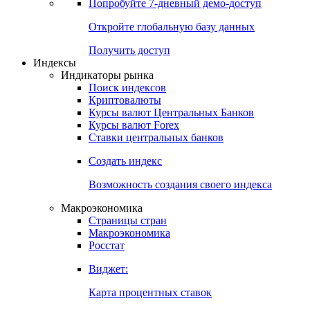
Попробуйте
7-дневный
демо-доступ
Откройте глобальную базу данных
Получить доступ
Индексы
Индикаторы рынка
Поиск индексов
Криптовалюты
Курсы валют Центральных Банков
Курсы валют Forex
Ставки центральных банков
Создать индекс
Возможность создания своего индекса
Макроэкономика
Страницы стран
Макроэкономика
Росстат
Виджет:
Карта процентных ставок