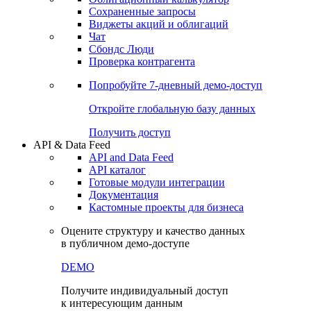
Сохраненные запросы
Виджеты акций и облигаций
Чат
Сбондс Люди
Проверка контрагента
Попробуйте
7-дневный
демо-доступ
Откройте глобальную базу данных
Получить доступ
API & Data Feed
API and Data Feed
API каталог
Готовые модули интеграции
Документация
Кастомные проекты для бизнеса
Оцените структуру и качество данных
в публичном демо-доступе
DEMO
Получите индивидуальный доступ
к интересующим данным