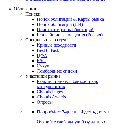
Облигации
Поиски
Поиск облигаций & Карты рынка
Поиск облигаций (ИИ)
Поиск котировок облигаций
Ближайшие размещения (Россия)
Специальные разделы
Кривые доходности
Best bid/ask
ЦФА
ESG
Сукук
Ломбардные списки
Участники рынка
Рэнкинги инвест. банков и юр.
консультантов
Cbonds Pages
Cbonds Awards
Опросы
Попробуйте
7-дневный
демо-доступ
Откройте глобальную базу данных