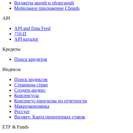
Виджеты акций и облигаций
Мобильное приложение Cbonds
API
API and Data Feed
710-П
API каталог
Кредиты
Поиск кредитов
Индексы
Поиск индексов
Страницы стран
Создать индекс
Консенсусы
Консенсус-прогнозы по отчетности
Макроэкономика
Росстат
Виджет: Карта процентных ставок
ETF & Funds