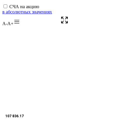
СЧА на акцию
в абсолютных значениях
A-
A+
107 836.17