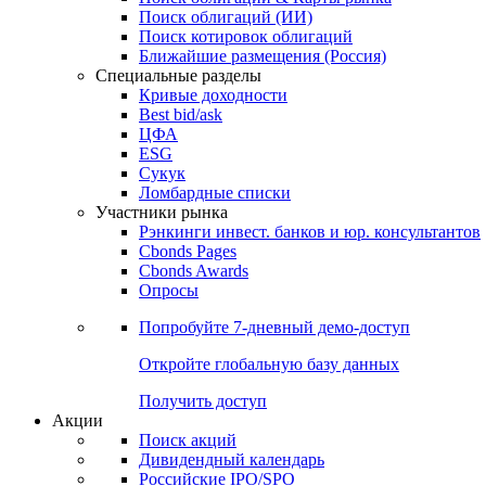
Облигации
Поиски
Поиск облигаций & Карты рынка
Поиск облигаций (ИИ)
Поиск котировок облигаций
Ближайшие размещения (Россия)
Специальные разделы
Кривые доходности
Best bid/ask
ЦФА
ESG
Сукук
Ломбардные списки
Участники рынка
Рэнкинги инвест. банков и юр. консультантов
Cbonds Pages
Cbonds Awards
Опросы
Попробуйте
7-дневный
демо-доступ
Откройте глобальную базу данных
Получить доступ