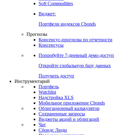
Золото
Нефть
Бензин
Commodities
Soft Commodities
Виджет:
Портфели индексов Cbonds
Прогнозы
Консенсус-прогнозы по отчетности
Консенсусы
Попробуйте
7-дневный
демо-доступ
Откройте глобальную базу данных
Получить доступ
Инструментарий
Портфель
Watchlist
Надстройка XLS
Мобильное приложение Cbonds
Облигационный калькулятор
Сохраненные запросы