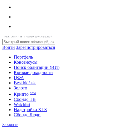
РЕКЛАМА • HTTPS://WWW.HSE.RU/
Войти
Зарегистрироваться
Портфель
Консенсусы
Поиск облигаций (ИИ)
Кривые доходности
ЦФА
Best bid/ask
Золото
new
Крипто
Сбондс-ТВ
Watchlist
Надстройка XLS