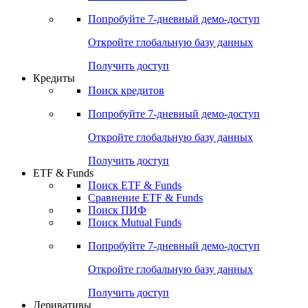
Акции
Поиск акций
Дивидендный календарь
Российские IPO/SPO
Попробуйте
7-дневный
демо-доступ
Откройте глобальную базу данных
Получить доступ
Кредиты
Поиск кредитов
Попробуйте
7-дневный
демо-доступ
Откройте глобальную базу данных
Получить доступ
ETF & Funds
Поиск ETF & Funds
Сравнение ETF & Funds
Поиск ПИФ
Поиск Mutual Funds
Попробуйте
7-дневный
демо-доступ