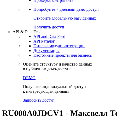
Виджеты акций и облигаций
Чат
Сбондс Люди
Проверка контрагента
Попробуйте
7-дневный
демо-доступ
Откройте глобальную базу данных
Получить доступ
API & Data Feed
API and Data Feed
API каталог
Готовые модули интеграции
Документация
Кастомные проекты для бизнеса
Оцените структуру и качество данных
в публичном демо-доступе
DEMO
Получите индивидуальный доступ
к интересующим данным
Запросить доступ