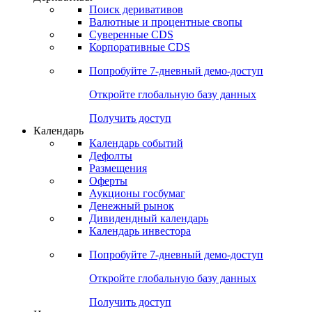
Откройте глобальную базу данных
Получить доступ
Деривативы
Поиск деривативов
Валютные и процентные свопы
Суверенные CDS
Корпоративные CDS
Попробуйте
7-дневный
демо-доступ
Откройте глобальную базу данных
Получить доступ
Календарь
Календарь событий
Дефолты
Размещения
Оферты
Аукционы госбумаг
Денежный рынок
Дивидендный календарь
Календарь инвестора
Попробуйте
7-дневный
демо-доступ