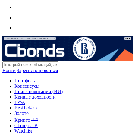
РЕКЛАМА • HTTPS://WWW.HSE.RU/
Войти
Зарегистрироваться
Портфель
Консенсусы
Поиск облигаций (ИИ)
Кривые доходности
ЦФА
Best bid/ask
Золото
new
Крипто
Сбондс-ТВ
Watchlist