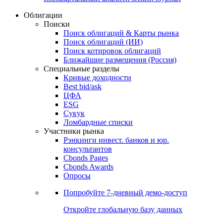
Облигации
Поиски
Поиск облигаций & Карты рынка
Поиск облигаций (ИИ)
Поиск котировок облигаций
Ближайшие размещения (Россия)
Специальные разделы
Кривые доходности
Best bid/ask
ЦФА
ESG
Сукук
Ломбардные списки
Участники рынка
Рэнкинги инвест. банков и юр.
консультантов
Cbonds Pages
Cbonds Awards
Опросы
Попробуйте
7-дневный
демо-доступ
Откройте глобальную базу данных