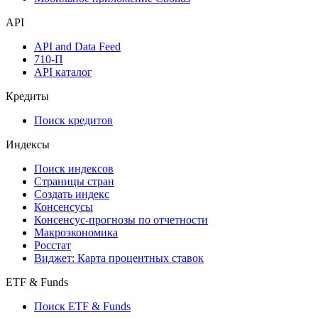
API
API and Data Feed
710-П
API каталог
Кредиты
Поиск кредитов
Индексы
Поиск индексов
Страницы стран
Создать индекс
Консенсусы
Консенсус-прогнозы по отчетности
Макроэкономика
Росстат
Виджет: Карта процентных ставок
ETF & Funds
Поиск ETF & Funds