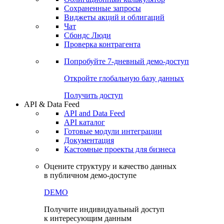
Сохраненные запросы
Виджеты акций и облигаций
Чат
Сбондс Люди
Проверка контрагента
Попробуйте
7-дневный
демо-доступ
Откройте глобальную базу данных
Получить доступ
API & Data Feed
API and Data Feed
API каталог
Готовые модули интеграции
Документация
Кастомные проекты для бизнеса
Оцените структуру и качество данных
в публичном демо-доступе
DEMO
Получите индивидуальный доступ
к интересующим данным