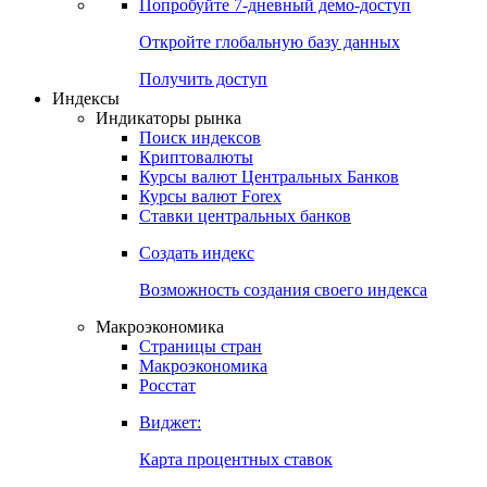
Попробуйте
7-дневный
демо-доступ
Откройте глобальную базу данных
Получить доступ
Индексы
Индикаторы рынка
Поиск индексов
Криптовалюты
Курсы валют Центральных Банков
Курсы валют Forex
Ставки центральных банков
Создать индекс
Возможность создания своего индекса
Макроэкономика
Страницы стран
Макроэкономика
Росстат
Виджет:
Карта процентных ставок