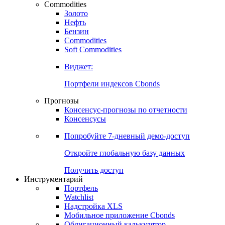
Commodities
Золото
Нефть
Бензин
Commodities
Soft Commodities
Виджет:
Портфели индексов Cbonds
Прогнозы
Консенсус-прогнозы по отчетности
Консенсусы
Попробуйте
7-дневный
демо-доступ
Откройте глобальную базу данных
Получить доступ
Инструментарий
Портфель
Watchlist
Надстройка XLS
Мобильное приложение Cbonds
Облигационный калькулятор