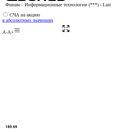
СЧА на акцию
в абсолютных значениях
A-
A+
189.69