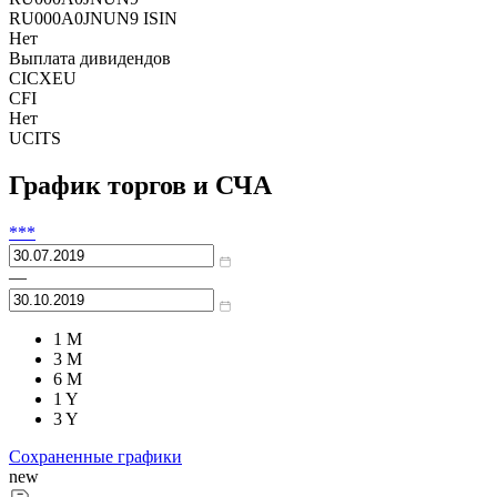
RU000A0JNUN9 ISIN
Нет
Выплата дивидендов
CICXEU
CFI
Нет
UCITS
График торгов и СЧА
***
—
1 M
3 M
6 M
1 Y
3 Y
Сохраненные графики
new