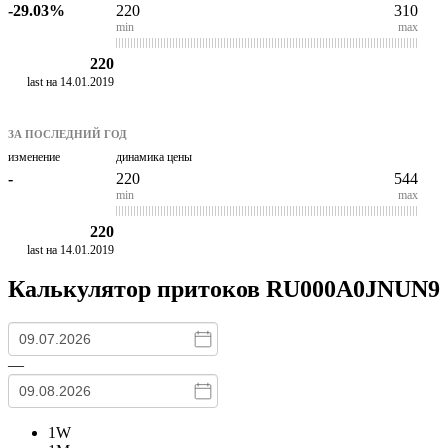
-29.03%
220
310
min
max
220
last на 14.01.2019
ЗА ПОСЛЕДНИЙ ГОД
изменение
динамика цены
-
220
544
min
max
220
last на 14.01.2019
Калькулятор притоков
RU000A0JNUN9
—
1W