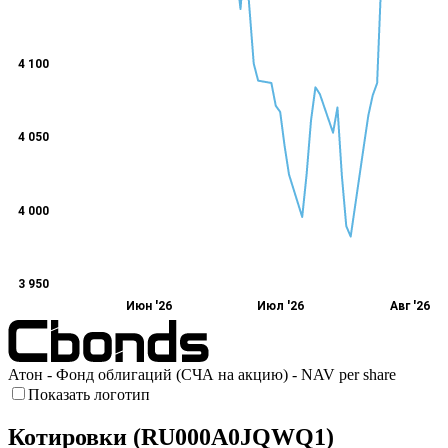
4 100
4 050
4 000
3 950
Июн '26
Июл '26
Авг '26
Атон - Фонд облигаций (СЧА на акцию) - NAV per share
Показать логотип
Котировки (RU000A0JQWQ1)