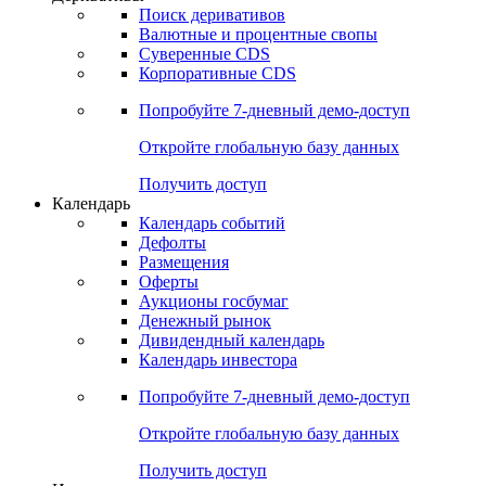
Поиск деривативов
Валютные и процентные свопы
Суверенные CDS
Корпоративные CDS
Попробуйте
7-дневный
демо-доступ
Откройте глобальную базу данных
Получить доступ
Календарь
Календарь событий
Дефолты
Размещения
Оферты
Аукционы госбумаг
Денежный рынок
Дивидендный календарь
Календарь инвестора
Попробуйте
7-дневный
демо-доступ
Откройте глобальную базу данных
Получить доступ