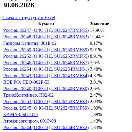
30.06.2026
Скачать структуру в Excel
Бумага
Значение
Россия, 26247 (ОФЗ-ПД, SU26247RMFS5)
17,96%
Россия, 26248 (ОФЗ-ПД, SU26248RMFS3)
12,44%
Газпром Капитал, 001Б-02
9,17%
Россия, 26250 (ОФЗ-ПД, SU26250RMFS9)
9,01%
Россия, 26252 (ОФЗ-ПД, SU26252RMFS5)
8,91%
Россия, 26246 (ОФЗ-ПД, SU26246RMFS7)
7,6%
Россия, 26254 (ОФЗ-ПД, SU26254RMFS1)
7,48%
Россия, 26243 (ОФЗ-ПД, SU26243RMFS4)
4,37%
ВЭБ.РФ, ПБО-002Р-53
3,01%
Россия, 26240 (ОФЗ-ПД, SU26240RMFS0)
2,6%
ТрансКонтейнер, П02-02
2,47%
Россия, 26253 (ОФЗ-ПД, SU26253RMFS3)
2,03%
Россия, 26245 (ОФЗ-ПД, SU26245RMFS9)
1,99%
КАМАЗ, БО-П17
1,88%
Атомэнергопром, 001P-08
1,43%
Россия, 26244 (ОФЗ-ПД, SU26244RMFS2)
1,33%