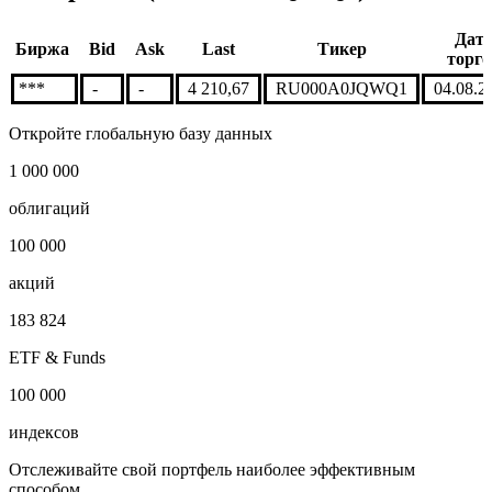
Дат
Биржа
Bid
Ask
Last
Тикер
торго
***
-
-
4 210,67
RU000A0JQWQ1
04.08.2
Откройте глобальную базу данных
1 000 000
облигаций
100 000
акций
183 824
ETF & Funds
100 000
индексов
Отслеживайте свой портфель наиболее эффективным
способом