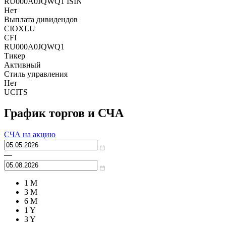
RU000A0JQWQ1 ISIN
Нет
Выплата дивидендов
CIOXLU
CFI
RU000A0JQWQ1
Тикер
Активный
Стиль управления
Нет
UCITS
График торгов и СЧА
СЧА на акцию
—
1 M
3 M
6 M
1 Y
3 Y