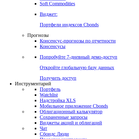
Soft Commodities
Виджет:
Портфели индексов Cbonds
Прогнозы
Консенсус-прогнозы по отчетности
Консенсусы
Попробуйте
7-дневный
демо-доступ
Откройте глобальную базу данных
Получить доступ
Инструментарий
Портфель
Watchlist
Надстройка XLS
Мобильное приложение Cbonds
Облигационный калькулятор
Сохраненные запросы
Виджеты акций и облигаций
Чат
Сбондс Люди