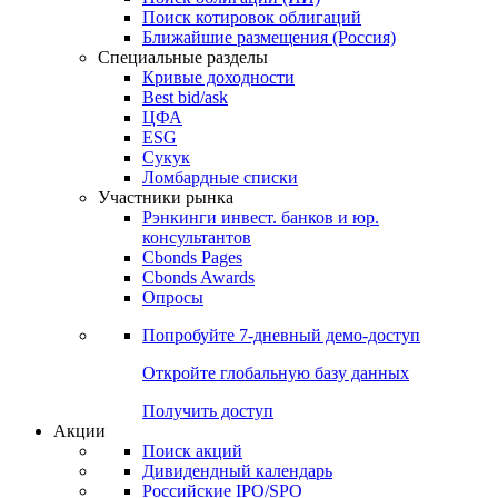
Поиск котировок облигаций
Ближайшие размещения (Россия)
Специальные разделы
Кривые доходности
Best bid/ask
ЦФА
ESG
Сукук
Ломбардные списки
Участники рынка
Рэнкинги инвест. банков и юр.
консультантов
Cbonds Pages
Cbonds Awards
Опросы
Попробуйте
7-дневный
демо-доступ
Откройте глобальную базу данных
Получить доступ
Акции
Поиск акций
Дивидендный календарь
Российские IPO/SPO