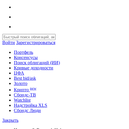
Войти
Зарегистрироваться
Портфель
Консенсусы
Поиск облигаций (ИИ)
Кривые доходности
ЦФА
Best bid/ask
Золото
new
Крипто
Сбондс-ТВ
Watchlist
Надстройка XLS
Сбондс Люди
Закрыть