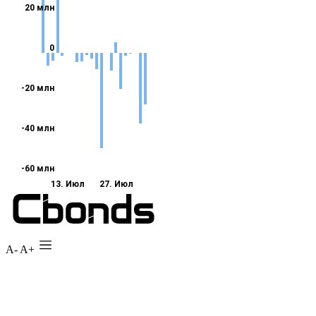
A-
A+