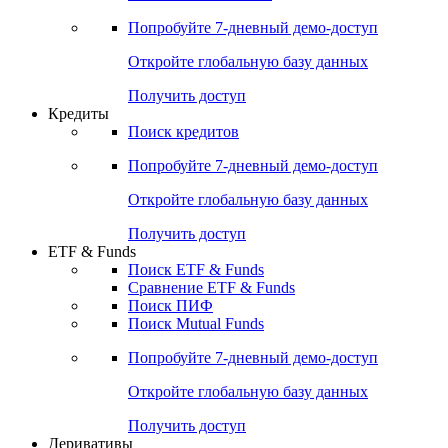
Акции
Поиск акций
Дивидендный календарь
Российские IPO/SPO
Попробуйте
7-дневный
демо-доступ
Откройте глобальную базу данных
Получить доступ
Кредиты
Поиск кредитов
Попробуйте
7-дневный
демо-доступ
Откройте глобальную базу данных
Получить доступ
ETF & Funds
Поиск ETF & Funds
Сравнение ETF & Funds
Поиск ПИФ
Поиск Mutual Funds
Попробуйте
7-дневный
демо-доступ