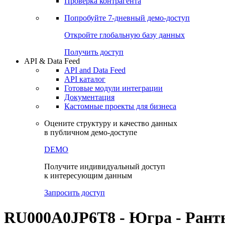
Виджеты акций и облигаций
Чат
Сбондс Люди
Проверка контрагента
Попробуйте
7-дневный
демо-доступ
Откройте глобальную базу данных
Получить доступ
API & Data Feed
API and Data Feed
API каталог
Готовые модули интеграции
Документация
Кастомные проекты для бизнеса
Оцените структуру и качество данных
в публичном демо-доступе
DEMO
Получите индивидуальный доступ
к интересующим данным
Запросить доступ