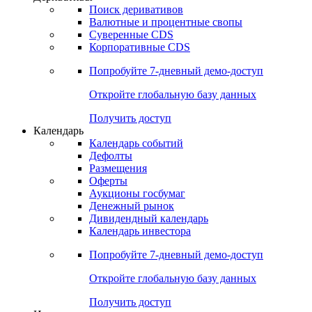
Откройте глобальную базу данных
Получить доступ
Деривативы
Поиск деривативов
Валютные и процентные свопы
Суверенные CDS
Корпоративные CDS
Попробуйте
7-дневный
демо-доступ
Откройте глобальную базу данных
Получить доступ
Календарь
Календарь событий
Дефолты
Размещения
Оферты
Аукционы госбумаг
Денежный рынок
Дивидендный календарь
Календарь инвестора
Попробуйте
7-дневный
демо-доступ