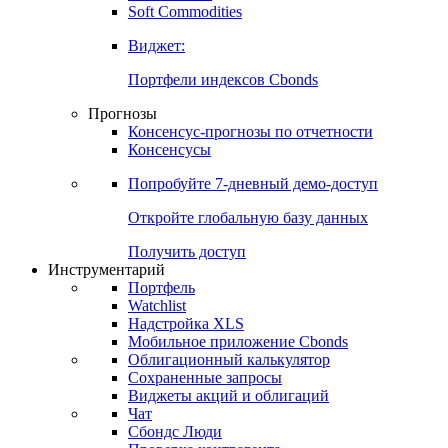
Золото
Нефть
Бензин
Commodities
Soft Commodities
Виджет:
Портфели индексов Cbonds
Прогнозы
Консенсус-прогнозы по отчетности
Консенсусы
Попробуйте
7-дневный
демо-доступ
Откройте глобальную базу данных
Получить доступ
Инструментарий
Портфель
Watchlist
Надстройка XLS
Мобильное приложение Cbonds
Облигационный калькулятор
Сохраненные запросы