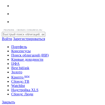
РЕКЛАМА • CBONDS-CONGRESS.RU
Войти
Зарегистрироваться
Портфель
Консенсусы
Поиск облигаций (ИИ)
Кривые доходности
ЦФА
Best bid/ask
Золото
new
Крипто
Сбондс-ТВ
Watchlist
Надстройка XLS