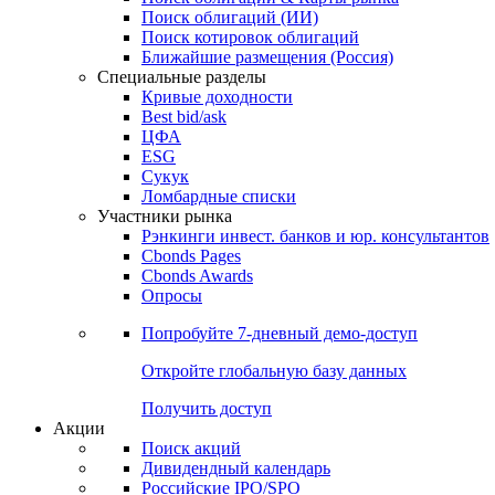
Облигации
Поиски
Поиск облигаций & Карты рынка
Поиск облигаций (ИИ)
Поиск котировок облигаций
Ближайшие размещения (Россия)
Специальные разделы
Кривые доходности
Best bid/ask
ЦФА
ESG
Сукук
Ломбардные списки
Участники рынка
Рэнкинги инвест. банков и юр. консультантов
Cbonds Pages
Cbonds Awards
Опросы
Попробуйте
7-дневный
демо-доступ
Откройте глобальную базу данных
Получить доступ