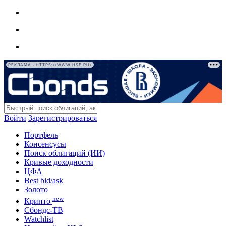
РЕКЛАМА • HTTPS://WWW.HSE.RU/
Войти
Зарегистрироваться
Портфель
Консенсусы
Поиск облигаций (ИИ)
Кривые доходности
ЦФА
Best bid/ask
Золото
new
Крипто
Сбондс-ТВ
Watchlist