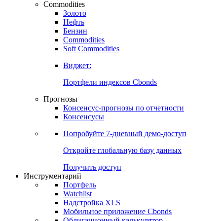
Commodities
Золото
Нефть
Бензин
Commodities
Soft Commodities
Виджет:
Портфели индексов Cbonds
Прогнозы
Консенсус-прогнозы по отчетности
Консенсусы
Попробуйте
7-дневный
демо-доступ
Откройте глобальную базу данных
Получить доступ
Инструментарий
Портфель
Watchlist
Надстройка XLS
Мобильное приложение Cbonds
Облигационный калькулятор