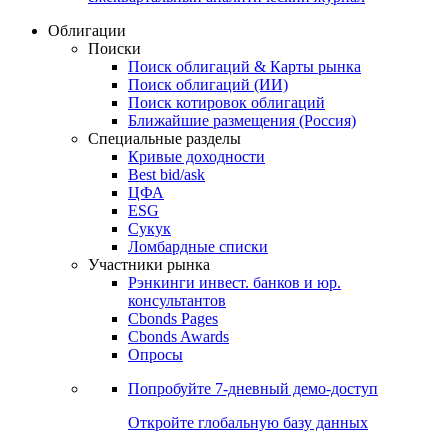
Облигации
Поиски
Поиск облигаций & Карты рынка
Поиск облигаций (ИИ)
Поиск котировок облигаций
Ближайшие размещения (Россия)
Специальные разделы
Кривые доходности
Best bid/ask
ЦФА
ESG
Сукук
Ломбардные списки
Участники рынка
Рэнкинги инвест. банков и юр.
консультантов
Cbonds Pages
Cbonds Awards
Опросы
Попробуйте
7-дневный
демо-доступ
Откройте глобальную базу данных