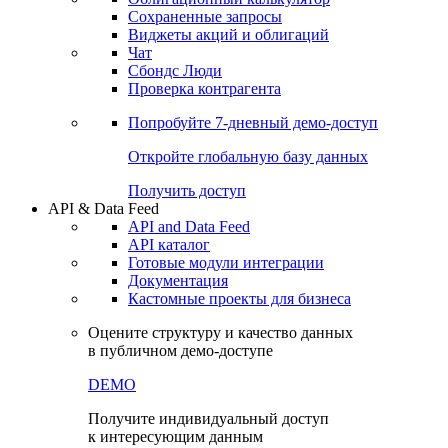
Сохраненные запросы
Виджеты акций и облигаций
Чат
Сбондс Люди
Проверка контрагента
Попробуйте
7-дневный
демо-доступ
Откройте глобальную базу данных
Получить доступ
API & Data Feed
API and Data Feed
API каталог
Готовые модули интеграции
Документация
Кастомные проекты для бизнеса
Оцените структуру и качество данных
в публичном демо-доступе
DEMO
Получите индивидуальный доступ
к интересующим данным