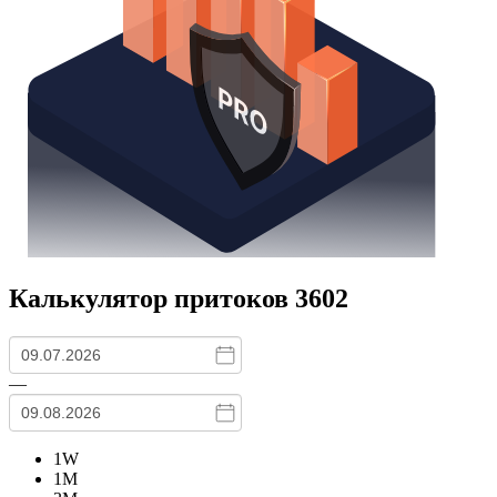
Калькулятор притоков
3602
—
1W
1M