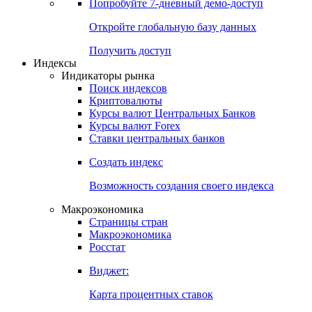
Попробуйте
7-дневный
демо-доступ
Откройте глобальную базу данных
Получить доступ
Индексы
Индикаторы рынка
Поиск индексов
Криптовалюты
Курсы валют Центральных Банков
Курсы валют Forex
Ставки центральных банков
Создать индекс
Возможность создания своего индекса
Макроэкономика
Страницы стран
Макроэкономика
Росстат
Виджет:
Карта процентных ставок