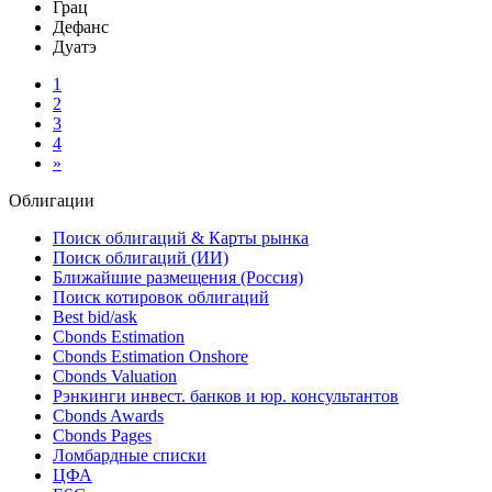
Грац
Дефанс
Дуатэ
1
2
3
4
»
Облигации
Поиск облигаций & Карты рынка
Поиск облигаций (ИИ)
Ближайшие размещения (Россия)
Поиск котировок облигаций
Best bid/ask
Cbonds Estimation
Cbonds Estimation Onshore
Cbonds Valuation
Рэнкинги инвест. банков и юр. консультантов
Cbonds Awards
Cbonds Pages
Ломбардные списки
ЦФА