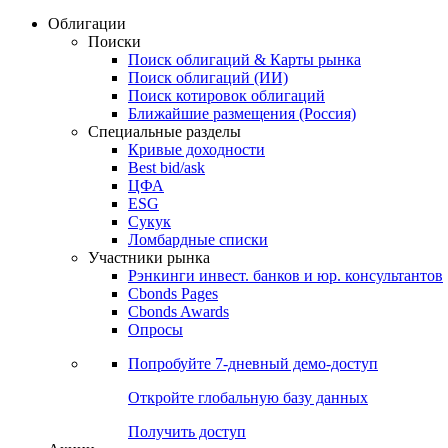
Облигации
Поиски
Поиск облигаций & Карты рынка
Поиск облигаций (ИИ)
Поиск котировок облигаций
Ближайшие размещения (Россия)
Специальные разделы
Кривые доходности
Best bid/ask
ЦФА
ESG
Сукук
Ломбардные списки
Участники рынка
Рэнкинги инвест. банков и юр. консультантов
Cbonds Pages
Cbonds Awards
Опросы
Попробуйте
7-дневный
демо-доступ
Откройте глобальную базу данных
Получить доступ