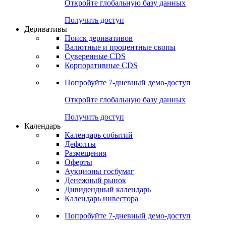
Откройте глобальную базу данных
Получить доступ
Деривативы
Поиск деривативов
Валютные и процентные свопы
Суверенные CDS
Корпоративные CDS
Попробуйте
7-дневный
демо-доступ
Откройте глобальную базу данных
Получить доступ
Календарь
Календарь событий
Дефолты
Размещения
Оферты
Аукционы госбумаг
Денежный рынок
Дивидендный календарь
Календарь инвестора
Попробуйте
7-дневный
демо-доступ