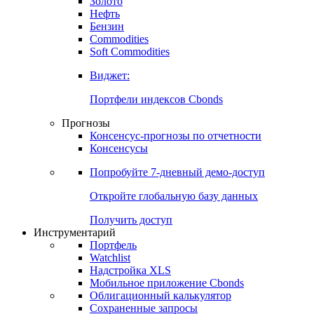
Золото
Нефть
Бензин
Commodities
Soft Commodities
Виджет:
Портфели индексов Cbonds
Прогнозы
Консенсус-прогнозы по отчетности
Консенсусы
Попробуйте
7-дневный
демо-доступ
Откройте глобальную базу данных
Получить доступ
Инструментарий
Портфель
Watchlist
Надстройка XLS
Мобильное приложение Cbonds
Облигационный калькулятор
Сохраненные запросы