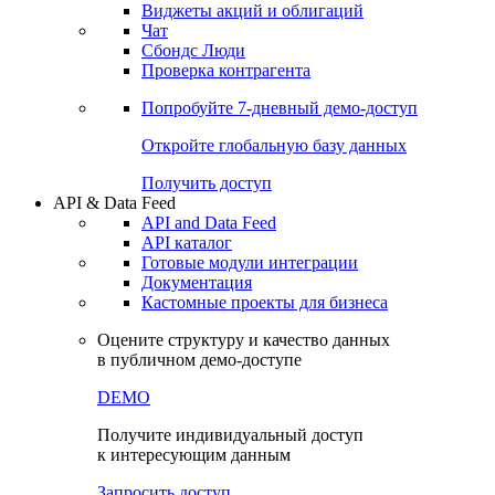
Виджеты акций и облигаций
Чат
Сбондс Люди
Проверка контрагента
Попробуйте
7-дневный
демо-доступ
Откройте глобальную базу данных
Получить доступ
API & Data Feed
API and Data Feed
API каталог
Готовые модули интеграции
Документация
Кастомные проекты для бизнеса
Оцените структуру и качество данных
в публичном демо-доступе
DEMO
Получите индивидуальный доступ
к интересующим данным
Запросить доступ