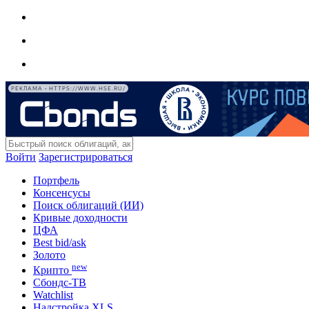
РЕКЛАМА • HTTPS://WWW.HSE.RU/
Войти
Зарегистрироваться
Портфель
Консенсусы
Поиск облигаций (ИИ)
Кривые доходности
ЦФА
Best bid/ask
Золото
new
Крипто
Сбондс-ТВ
Watchlist
Надстройка XLS