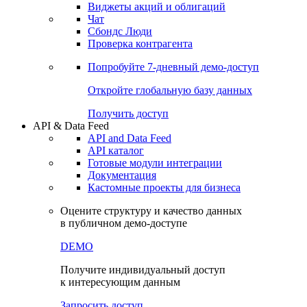
Виджеты акций и облигаций
Чат
Сбондс Люди
Проверка контрагента
Попробуйте
7-дневный
демо-доступ
Откройте глобальную базу данных
Получить доступ
API & Data Feed
API and Data Feed
API каталог
Готовые модули интеграции
Документация
Кастомные проекты для бизнеса
Оцените структуру и качество данных
в публичном демо-доступе
DEMO
Получите индивидуальный доступ
к интересующим данным
Запросить доступ