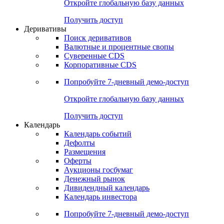
Откройте глобальную базу данных
Получить доступ
Деривативы
Поиск деривативов
Валютные и процентные свопы
Суверенные CDS
Корпоративные CDS
Попробуйте
7-дневный
демо-доступ
Откройте глобальную базу данных
Получить доступ
Календарь
Календарь событий
Дефолты
Размещения
Оферты
Аукционы госбумаг
Денежный рынок
Дивидендный календарь
Календарь инвестора
Попробуйте
7-дневный
демо-доступ