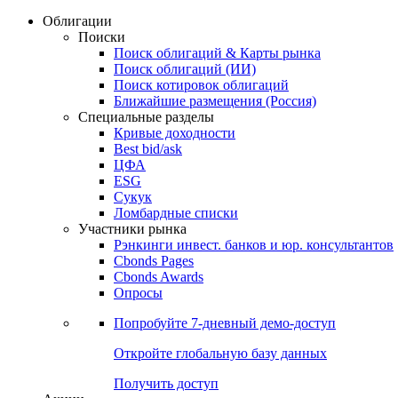
Облигации
Поиски
Поиск облигаций & Карты рынка
Поиск облигаций (ИИ)
Поиск котировок облигаций
Ближайшие размещения (Россия)
Специальные разделы
Кривые доходности
Best bid/ask
ЦФА
ESG
Сукук
Ломбардные списки
Участники рынка
Рэнкинги инвест. банков и юр. консультантов
Cbonds Pages
Cbonds Awards
Опросы
Попробуйте
7-дневный
демо-доступ
Откройте глобальную базу данных
Получить доступ