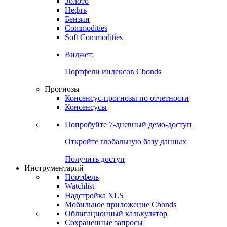
Золото
Нефть
Бензин
Commodities
Soft Commodities
Виджет:
Портфели индексов Cbonds
Прогнозы
Консенсус-прогнозы по отчетности
Консенсусы
Попробуйте
7-дневный
демо-доступ
Откройте глобальную базу данных
Получить доступ
Инструментарий
Портфель
Watchlist
Надстройка XLS
Мобильное приложение Cbonds
Облигационный калькулятор
Сохраненные запросы