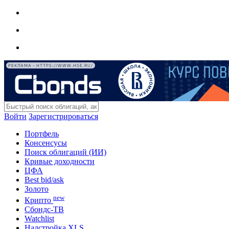
РЕКЛАМА • HTTPS://WWW.HSE.RU/
Войти
Зарегистрироваться
Портфель
Консенсусы
Поиск облигаций (ИИ)
Кривые доходности
ЦФА
Best bid/ask
Золото
new
Крипто
Сбондс-ТВ
Watchlist
Надстройка XLS