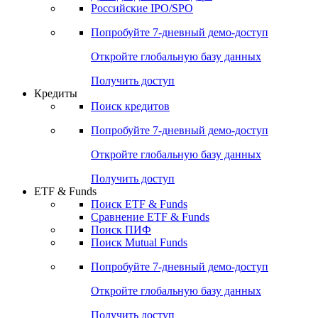
Получить доступ
Акции
Поиск акций
Дивидендный календарь
Российские IPO/SPO
Попробуйте
7-дневный
демо-доступ
Откройте глобальную базу данных
Получить доступ
Кредиты
Поиск кредитов
Попробуйте
7-дневный
демо-доступ
Откройте глобальную базу данных
Получить доступ
ETF & Funds
Поиск ETF & Funds
Сравнение ETF & Funds
Поиск ПИФ
Поиск Mutual Funds
Попробуйте
7-дневный
демо-доступ