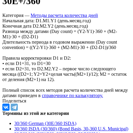
Запросить доступ
30E+/360
Категория —
Методы расчета количества дней
Начальная дата: D1.M1.Y1 (день.месяц.год)
Конечная дата D2.M2.Y2 (день.месяц.год)
Разница между датами (Day count) = (Y2-Y1)·360 + (M2-
M1)·30 + (D2-D1)
Длительность периода в годовом выражении (Day count
convention) = ((Y2-Y1)·360 + (M2-M1)·30 + (D2-D1))/360
Правила корректировки D1 и D2:
• если D1=31, то D1=30
• если D2=31, то D2.M2.Y2 – первое число следующего
месяца ((D2=1; Y2=Y2+целая часть((M2+1)/12); M2 = остаток
от деления (M2+1) на 12).
Полный список всех методов расчета количества дней между
датами приведен в
справочнике по калькулятору.
Поделиться