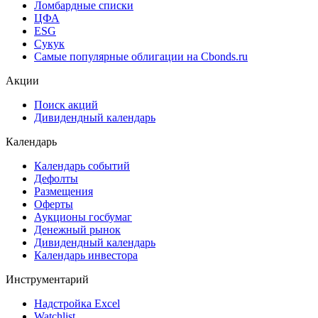
Cbonds Valuation
Рэнкинги инвест. банков и юр. консультантов
Cbonds Awards
Cbonds Pages
Ломбардные списки
ЦФА
ESG
Сукук
Самые популярные облигации на Cbonds.ru
Акции
Поиск акций
Дивидендный календарь
Календарь
Календарь событий
Дефолты
Размещения
Оферты
Аукционы госбумаг
Денежный рынок
Дивидендный календарь
Календарь инвестора