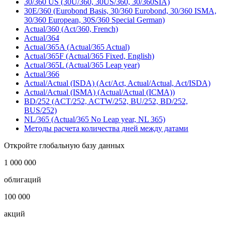
Термины из этой же категории
30/360 German (30E/360 ISDA)
30/360 ISDA (30/360) (Bond Basis, 30-360 U.S. Municipal)
30/360 US (30U/360, 30US/360, 30/360SIA)
30E/360 (Eurobond Basis, 30/360 Eurobond, 30/360 ISMA,
30/360 European, 30S/360 Special German)
Actual/360 (Act/360, French)
Actual/364
Actual/365A (Actual/365 Actual)
Actual/365F (Actual/365 Fixed, English)
Actual/365L (Actual/365 Leap year)
Actual/366
Actual/Actual (ISDA) (Act/Act, Actual/Actual, Act/ISDA)
Actual/Actual (ISMA) (Actual/Actual (ICMA))
BD/252 (ACT/252, ACTW/252, BU/252, BD/252,
BUS/252)
NL/365 (Actual/365 No Leap year, NL 365)
Методы расчета количества дней между датами
Откройте глобальную базу данных
1 000 000
облигаций