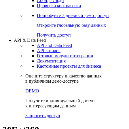
Сохраненные запросы
Виджеты акций и облигаций
Чат
Сбондс Люди
Проверка контрагента
Попробуйте
7-дневный
демо-доступ
Откройте глобальную базу данных
Получить доступ
API & Data Feed
API and Data Feed
API каталог
Готовые модули интеграции
Документация
Кастомные проекты для бизнеса
Оцените структуру и качество данных
в публичном демо-доступе
DEMO
Получите индивидуальный доступ
к интересующим данным