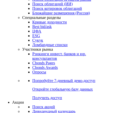
Облигации
Поиски
Поиск облигаций & Карты рынка
Поиск облигаций (ИИ)
Поиск котировок облигаций
Ближайшие размещения (Россия)
Специальные разделы
Кривые доходности
Best bid/ask
ЦФА
ESG
Сукук
Ломбардные списки
Участники рынка
Рэнкинги инвест. банков и юр.
консультантов
Cbonds Pages
Cbonds Awards
Опросы
Попробуйте
7-дневный
демо-доступ
Откройте глобальную базу данных