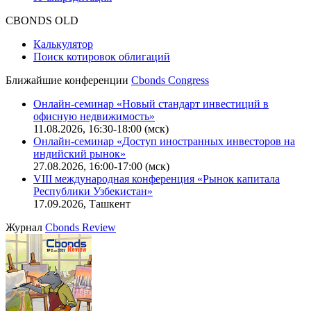
Оферта для физических лиц
|
Скачать в pdf
Оферта для юридических лиц
|
Скачать в pdf
Политика обработки персональных данных (pdf)
IT-аккредитация
CBONDS OLD
Калькулятор
Поиск котировок облигаций
Ближайшие конференции
Cbonds Congress
Онлайн-семинар «Новый стандарт инвестиций в
офисную недвижимость»
11.08.2026, 16:30-18:00 (мск)
Онлайн-семинар «Доступ иностранных инвесторов на
индийский рынок»
27.08.2026, 16:00-17:00 (мск)
VIII международная конференция «Рынок капитала
Республики Узбекистан»
17.09.2026, Ташкент
Журнал
Cbonds Review