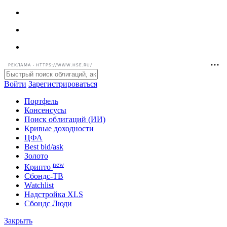
РЕКЛАМА • HTTPS://WWW.HSE.RU/
Войти
Зарегистрироваться
Портфель
Консенсусы
Поиск облигаций (ИИ)
Кривые доходности
ЦФА
Best bid/ask
Золото
new
Крипто
Сбондс-ТВ
Watchlist