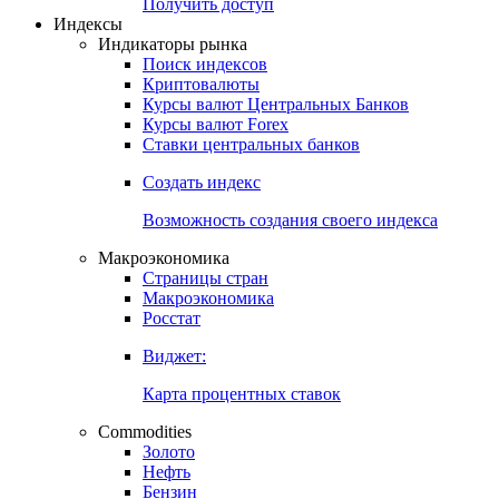
Попробуйте
7-дневный
демо-доступ
Откройте глобальную базу данных
Получить доступ
Индексы
Индикаторы рынка
Поиск индексов
Криптовалюты
Курсы валют Центральных Банков
Курсы валют Forex
Ставки центральных банков
Создать индекс
Возможность создания своего индекса
Макроэкономика
Страницы стран
Макроэкономика
Росстат
Виджет:
Карта процентных ставок