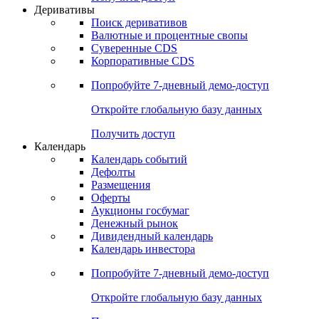
Откройте глобальную базу данных
Получить доступ
Деривативы
Поиск деривативов
Валютные и процентные свопы
Суверенные CDS
Корпоративные CDS
Попробуйте
7-дневный
демо-доступ
Откройте глобальную базу данных
Получить доступ
Календарь
Календарь событий
Дефолты
Размещения
Оферты
Аукционы госбумаг
Денежный рынок
Дивидендный календарь
Календарь инвестора