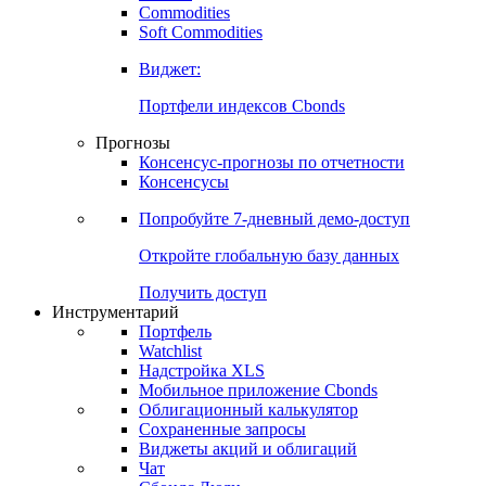
Commodities
Золото
Нефть
Бензин
Commodities
Soft Commodities
Виджет:
Портфели индексов Cbonds
Прогнозы
Консенсус-прогнозы по отчетности
Консенсусы
Попробуйте
7-дневный
демо-доступ
Откройте глобальную базу данных
Получить доступ
Инструментарий
Портфель
Watchlist
Надстройка XLS
Мобильное приложение Cbonds
Облигационный калькулятор