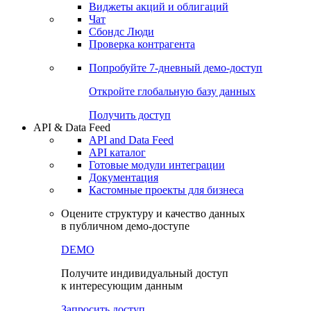
Виджеты акций и облигаций
Чат
Сбондс Люди
Проверка контрагента
Попробуйте
7-дневный
демо-доступ
Откройте глобальную базу данных
Получить доступ
API & Data Feed
API and Data Feed
API каталог
Готовые модули интеграции
Документация
Кастомные проекты для бизнеса
Оцените структуру и качество данных
в публичном демо-доступе
DEMO
Получите индивидуальный доступ
к интересующим данным
Запросить доступ