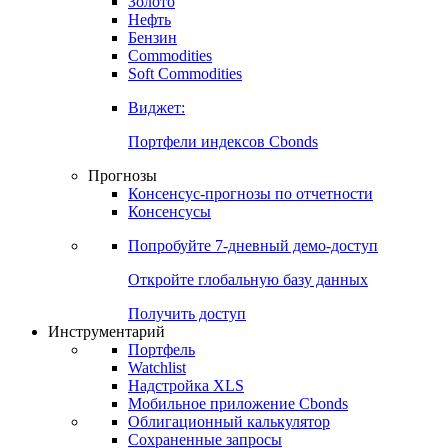
Золото
Нефть
Бензин
Commodities
Soft Commodities
Виджет:
Портфели индексов Cbonds
Прогнозы
Консенсус-прогнозы по отчетности
Консенсусы
Попробуйте
7-дневный
демо-доступ
Откройте глобальную базу данных
Получить доступ
Инструментарий
Портфель
Watchlist
Надстройка XLS
Мобильное приложение Cbonds
Облигационный калькулятор
Сохраненные запросы