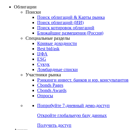
Облигации
Поиски
Поиск облигаций & Карты рынка
Поиск облигаций (ИИ)
Поиск котировок облигаций
Ближайшие размещения (Россия)
Специальные разделы
Кривые доходности
Best bid/ask
ЦФА
ESG
Сукук
Ломбардные списки
Участники рынка
Рэнкинги инвест. банков и юр. консультантов
Cbonds Pages
Cbonds Awards
Опросы
Попробуйте
7-дневный
демо-доступ
Откройте глобальную базу данных
Получить доступ