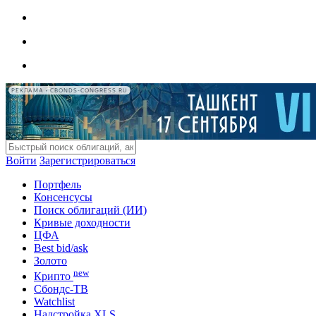
РЕКЛАМА • CBONDS-CONGRESS.RU
Войти
Зарегистрироваться
Портфель
Консенсусы
Поиск облигаций (ИИ)
Кривые доходности
ЦФА
Best bid/ask
Золото
new
Крипто
Сбондс-ТВ
Watchlist
Надстройка XLS