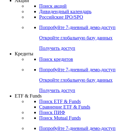
Акции
Поиск акций
Дивидендный календарь
Российские IPO/SPO
Попробуйте
7-дневный
демо-доступ
Откройте глобальную базу данных
Получить доступ
Кредиты
Поиск кредитов
Попробуйте
7-дневный
демо-доступ
Откройте глобальную базу данных
Получить доступ
ETF & Funds
Поиск ETF & Funds
Сравнение ETF & Funds
Поиск ПИФ
Поиск Mutual Funds
Попробуйте
7-дневный
демо-доступ