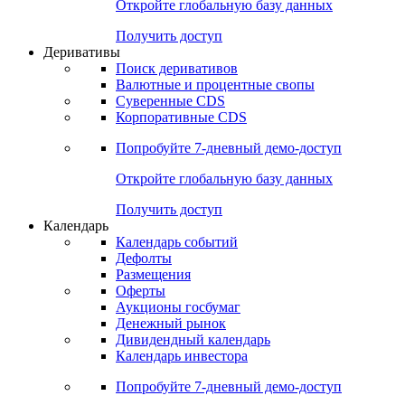
Откройте глобальную базу данных
Получить доступ
Деривативы
Поиск деривативов
Валютные и процентные свопы
Суверенные CDS
Корпоративные CDS
Попробуйте
7-дневный
демо-доступ
Откройте глобальную базу данных
Получить доступ
Календарь
Календарь событий
Дефолты
Размещения
Оферты
Аукционы госбумаг
Денежный рынок
Дивидендный календарь
Календарь инвестора
Попробуйте
7-дневный
демо-доступ