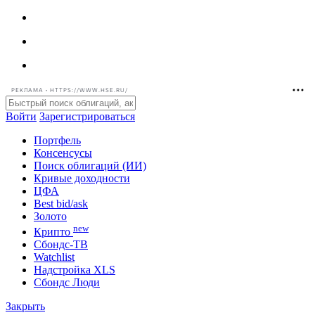
РЕКЛАМА • HTTPS://WWW.HSE.RU/
Войти
Зарегистрироваться
Портфель
Консенсусы
Поиск облигаций (ИИ)
Кривые доходности
ЦФА
Best bid/ask
Золото
new
Крипто
Сбондс-ТВ
Watchlist