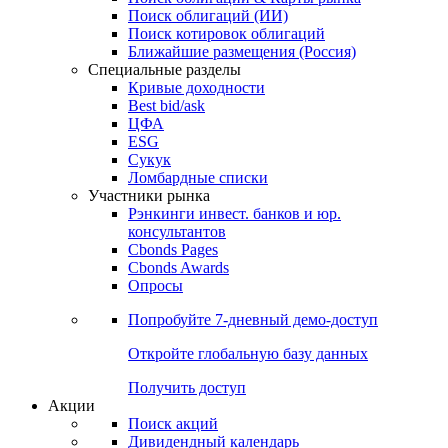
Облигации
Поиски
Поиск облигаций & Карты рынка
Поиск облигаций (ИИ)
Поиск котировок облигаций
Ближайшие размещения (Россия)
Специальные разделы
Кривые доходности
Best bid/ask
ЦФА
ESG
Сукук
Ломбардные списки
Участники рынка
Рэнкинги инвест. банков и юр.
консультантов
Cbonds Pages
Cbonds Awards
Опросы
Попробуйте
7-дневный
демо-доступ
Откройте глобальную базу данных