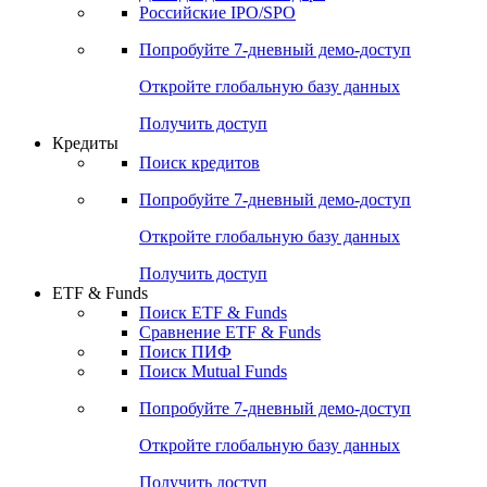
Получить доступ
Акции
Поиск акций
Дивидендный календарь
Российские IPO/SPO
Попробуйте
7-дневный
демо-доступ
Откройте глобальную базу данных
Получить доступ
Кредиты
Поиск кредитов
Попробуйте
7-дневный
демо-доступ
Откройте глобальную базу данных
Получить доступ
ETF & Funds
Поиск ETF & Funds
Сравнение ETF & Funds
Поиск ПИФ
Поиск Mutual Funds
Попробуйте
7-дневный
демо-доступ