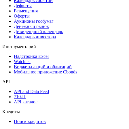
Дивидендный календарь
Календарь
Календарь событий
Дефолты
Размещения
Оферты
Аукционы госбумаг
Денежный рынок
Дивидендный календарь
Календарь инвестора
Инструментарий
Надстройка Excel
Watchlist
Виджеты акций и облигаций
Мобильное приложение Cbonds
API
API and Data Feed
710-П
API каталог