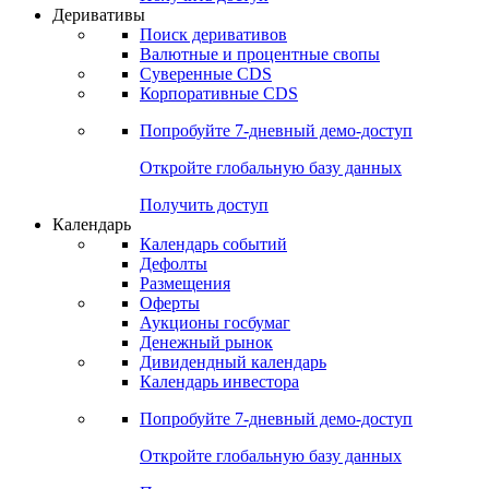
Откройте глобальную базу данных
Получить доступ
Деривативы
Поиск деривативов
Валютные и процентные свопы
Суверенные CDS
Корпоративные CDS
Попробуйте
7-дневный
демо-доступ
Откройте глобальную базу данных
Получить доступ
Календарь
Календарь событий
Дефолты
Размещения
Оферты
Аукционы госбумаг
Денежный рынок
Дивидендный календарь
Календарь инвестора