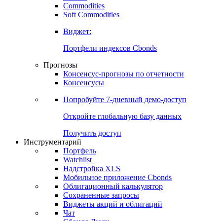
Commodities
Золото
Нефть
Бензин
Commodities
Soft Commodities
Виджет:
Портфели индексов Cbonds
Прогнозы
Консенсус-прогнозы по отчетности
Консенсусы
Попробуйте
7-дневный
демо-доступ
Откройте глобальную базу данных
Получить доступ
Инструментарий
Портфель
Watchlist
Надстройка XLS
Мобильное приложение Cbonds
Облигационный калькулятор