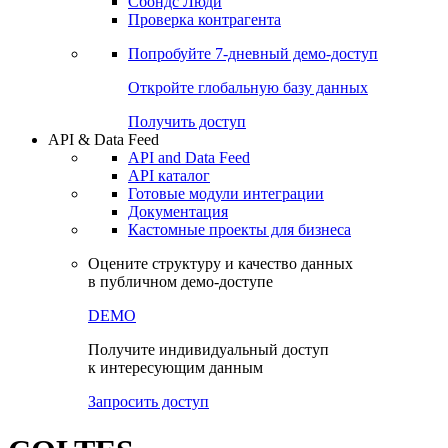
Сохраненные запросы
Виджеты акций и облигаций
Чат
Сбондс Люди
Проверка контрагента
Попробуйте
7-дневный
демо-доступ
Откройте глобальную базу данных
Получить доступ
API & Data Feed
API and Data Feed
API каталог
Готовые модули интеграции
Документация
Кастомные проекты для бизнеса
Оцените структуру и качество данных
в публичном демо-доступе
DEMO
Получите индивидуальный доступ
к интересующим данным