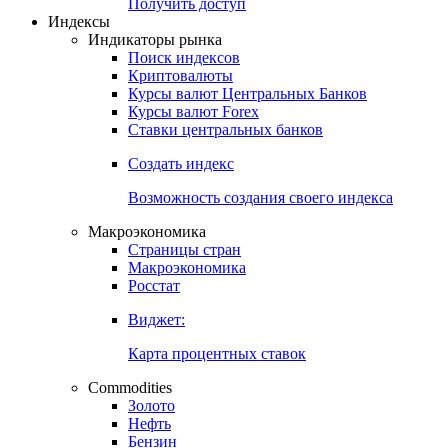
Попробуйте
7-дневный
демо-доступ
Откройте глобальную базу данных
Получить доступ
Индексы
Индикаторы рынка
Поиск индексов
Криптовалюты
Курсы валют Центральных Банков
Курсы валют Forex
Ставки центральных банков
Создать индекс
Возможность создания своего индекса
Макроэкономика
Страницы стран
Макроэкономика
Росстат
Виджет:
Карта процентных ставок