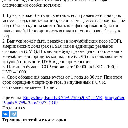
внутреннего государственного долга, предназначенные для
финансирования ассигнований Общего бюджета Нации.
Данный вид государственных бумаг класса B обладает
следующими особенностями:
1. Бумага может быть дисконтной, если размещается на срок
менее 1 года, или купонной, если размещается на срок больше
года. Ставка купона может быть как фиксированной, так и
плавающей. Периодичность выплаты купона равна 1 разу в
год.
2. Выпуск может быть выражен в колумбийских песо (COP),
американских долларах (USD) или в единицах реальной
стоимости (UVR). Последние будут размещены и оплачены в
колумбийской юридической валюте (COP) с использованием
текущей стоимости UVR в день применения.
3. Номинал бумаг в COP составляет 100000, в USD – 100, в
UVR – 1000.
4. Срок обращения варьируется от 1 года до 30 лет. При этом
срок обращения сертификатов, выпущенных в UVR,
составляет не менее 3-х лет.
Примеры:
Колумбия, Bonds 3.75% 25feb2037, UVR
,
Колумбия,
Bonds 5.75% 3nov2027, COP
.
Поделиться