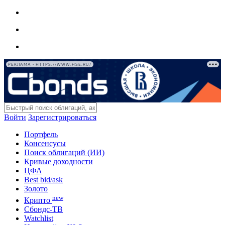
РЕКЛАМА • HTTPS://WWW.HSE.RU/
Войти
Зарегистрироваться
Портфель
Консенсусы
Поиск облигаций (ИИ)
Кривые доходности
ЦФА
Best bid/ask
Золото
new
Крипто
Сбондс-ТВ
Watchlist