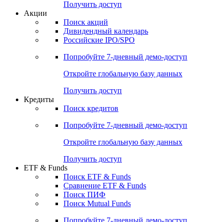
Получить доступ
Акции
Поиск акций
Дивидендный календарь
Российские IPO/SPO
Попробуйте
7-дневный
демо-доступ
Откройте глобальную базу данных
Получить доступ
Кредиты
Поиск кредитов
Попробуйте
7-дневный
демо-доступ
Откройте глобальную базу данных
Получить доступ
ETF & Funds
Поиск ETF & Funds
Сравнение ETF & Funds
Поиск ПИФ
Поиск Mutual Funds
Попробуйте
7-дневный
демо-доступ