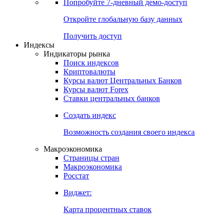
Попробуйте
7-дневный
демо-доступ
Откройте глобальную базу данных
Получить доступ
Индексы
Индикаторы рынка
Поиск индексов
Криптовалюты
Курсы валют Центральных Банков
Курсы валют Forex
Ставки центральных банков
Создать индекс
Возможность создания своего индекса
Макроэкономика
Страницы стран
Макроэкономика
Росстат
Виджет:
Карта процентных ставок