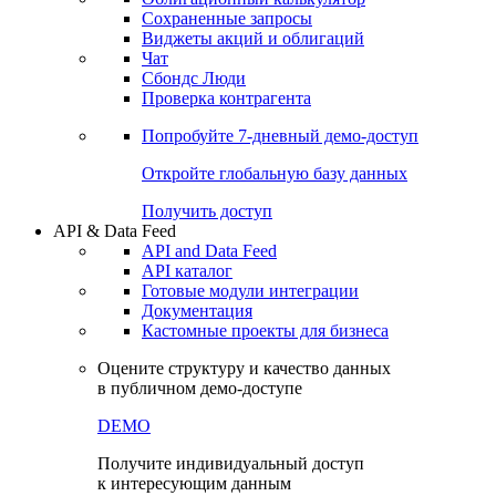
Сохраненные запросы
Виджеты акций и облигаций
Чат
Сбондс Люди
Проверка контрагента
Попробуйте
7-дневный
демо-доступ
Откройте глобальную базу данных
Получить доступ
API & Data Feed
API and Data Feed
API каталог
Готовые модули интеграции
Документация
Кастомные проекты для бизнеса
Оцените структуру и качество данных
в публичном демо-доступе
DEMO
Получите индивидуальный доступ
к интересующим данным