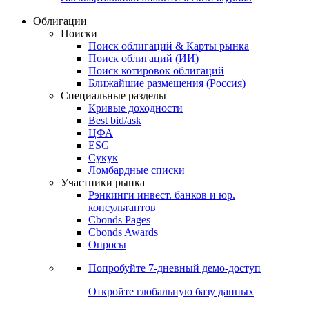
Облигации
Поиски
Поиск облигаций & Карты рынка
Поиск облигаций (ИИ)
Поиск котировок облигаций
Ближайшие размещения (Россия)
Специальные разделы
Кривые доходности
Best bid/ask
ЦФА
ESG
Сукук
Ломбардные списки
Участники рынка
Рэнкинги инвест. банков и юр.
консультантов
Cbonds Pages
Cbonds Awards
Опросы
Попробуйте
7-дневный
демо-доступ
Откройте глобальную базу данных