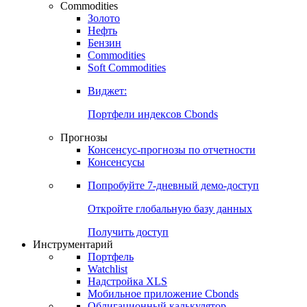
Commodities
Золото
Нефть
Бензин
Commodities
Soft Commodities
Виджет:
Портфели индексов Cbonds
Прогнозы
Консенсус-прогнозы по отчетности
Консенсусы
Попробуйте
7-дневный
демо-доступ
Откройте глобальную базу данных
Получить доступ
Инструментарий
Портфель
Watchlist
Надстройка XLS
Мобильное приложение Cbonds
Облигационный калькулятор