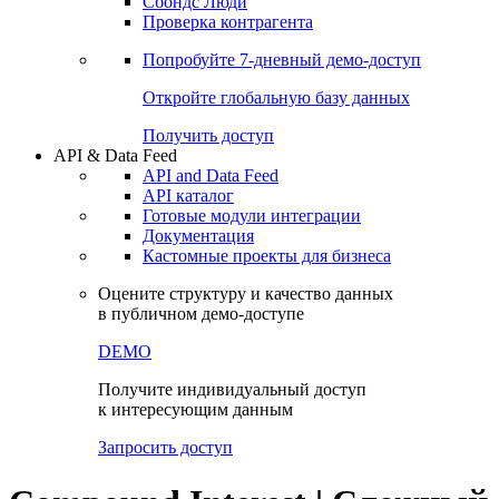
Сохраненные запросы
Виджеты акций и облигаций
Чат
Сбондс Люди
Проверка контрагента
Попробуйте
7-дневный
демо-доступ
Откройте глобальную базу данных
Получить доступ
API & Data Feed
API and Data Feed
API каталог
Готовые модули интеграции
Документация
Кастомные проекты для бизнеса
Оцените структуру и качество данных
в публичном демо-доступе
DEMO
Получите индивидуальный доступ
к интересующим данным