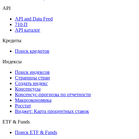
Надстройка Excel
Watchlist
Виджеты акций и облигаций
Мобильное приложение Cbonds
API
API and Data Feed
710-П
API каталог
Кредиты
Поиск кредитов
Индексы
Поиск индексов
Страницы стран
Создать индекс
Консенсусы
Консенсус-прогнозы по отчетности
Макроэкономика
Росстат
Виджет: Карта процентных ставок