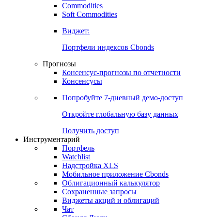
Commodities
Золото
Нефть
Бензин
Commodities
Soft Commodities
Виджет:
Портфели индексов Cbonds
Прогнозы
Консенсус-прогнозы по отчетности
Консенсусы
Попробуйте
7-дневный
демо-доступ
Откройте глобальную базу данных
Получить доступ
Инструментарий
Портфель
Watchlist
Надстройка XLS
Мобильное приложение Cbonds
Облигационный калькулятор