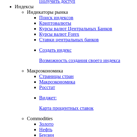
Попробуйте
7-дневный
демо-доступ
Откройте глобальную базу данных
Получить доступ
Индексы
Индикаторы рынка
Поиск индексов
Криптовалюты
Курсы валют Центральных Банков
Курсы валют Forex
Ставки центральных банков
Создать индекс
Возможность создания своего индекса
Макроэкономика
Страницы стран
Макроэкономика
Росстат
Виджет:
Карта процентных ставок