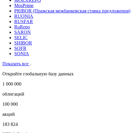
LIBID (Лондонская межбанковская ставка покупателя)
LIBOR
MIACR
MOEXREPO
MosPrime
PRIBOR (Пражская межбанковская ставка предложения)
RUONIA
RUSFAR
RuRepo
SARON
SELIC
SHIBOR
SOFR
SONIA
Показать все
Откройте глобальную базу данных
1 000 000
облигаций
100 000