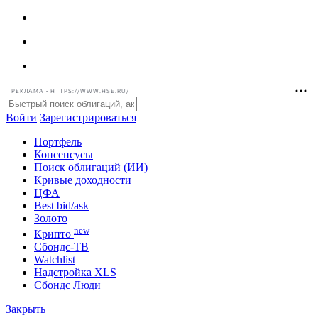
РЕКЛАМА • HTTPS://WWW.HSE.RU/
Войти
Зарегистрироваться
Портфель
Консенсусы
Поиск облигаций (ИИ)
Кривые доходности
ЦФА
Best bid/ask
Золото
new
Крипто
Сбондс-ТВ
Watchlist