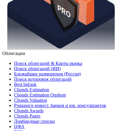
Облигации
Поиск облигаций & Карты рынка
Поиск облигаций (ИИ)
Ближайшие размещения (Россия)
Поиск котировок облигаций
Best bid/ask
Cbonds Estimation
Cbonds Estimation Onshore
Cbonds Valuation
Рэнкинги инвест. банков и юр. консультантов
Cbonds Awards