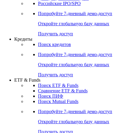
Получить доступ
Акции
Поиск акций
Дивидендный календарь
Российские IPO/SPO
Попробуйте
7-дневный
демо-доступ
Откройте глобальную базу данных
Получить доступ
Кредиты
Поиск кредитов
Попробуйте
7-дневный
демо-доступ
Откройте глобальную базу данных
Получить доступ
ETF & Funds
Поиск ETF & Funds
Сравнение ETF & Funds
Поиск ПИФ
Поиск Mutual Funds
Попробуйте
7-дневный
демо-доступ