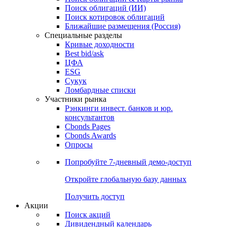
Облигации
Поиски
Поиск облигаций & Карты рынка
Поиск облигаций (ИИ)
Поиск котировок облигаций
Ближайшие размещения (Россия)
Специальные разделы
Кривые доходности
Best bid/ask
ЦФА
ESG
Сукук
Ломбардные списки
Участники рынка
Рэнкинги инвест. банков и юр.
консультантов
Cbonds Pages
Cbonds Awards
Опросы
Попробуйте
7-дневный
демо-доступ
Откройте глобальную базу данных