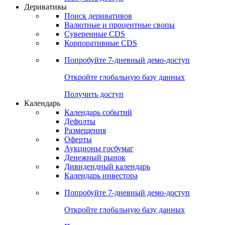
Откройте глобальную базу данных
Получить доступ
Деривативы
Поиск деривативов
Валютные и процентные свопы
Суверенные CDS
Корпоративные CDS
Попробуйте
7-дневный
демо-доступ
Откройте глобальную базу данных
Получить доступ
Календарь
Календарь событий
Дефолты
Размещения
Оферты
Аукционы госбумаг
Денежный рынок
Дивидендный календарь
Календарь инвестора