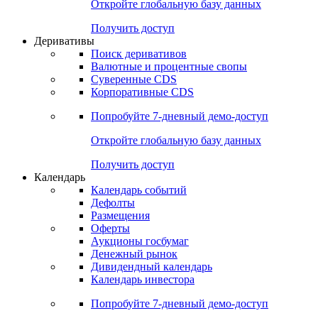
Откройте глобальную базу данных
Получить доступ
Деривативы
Поиск деривативов
Валютные и процентные свопы
Суверенные CDS
Корпоративные CDS
Попробуйте
7-дневный
демо-доступ
Откройте глобальную базу данных
Получить доступ
Календарь
Календарь событий
Дефолты
Размещения
Оферты
Аукционы госбумаг
Денежный рынок
Дивидендный календарь
Календарь инвестора
Попробуйте
7-дневный
демо-доступ