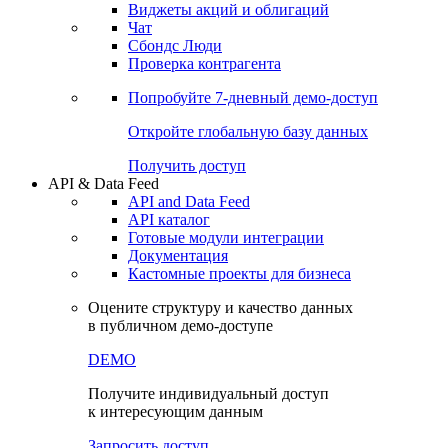
Виджеты акций и облигаций
Чат
Сбондс Люди
Проверка контрагента
Попробуйте
7-дневный
демо-доступ
Откройте глобальную базу данных
Получить доступ
API & Data Feed
API and Data Feed
API каталог
Готовые модули интеграции
Документация
Кастомные проекты для бизнеса
Оцените структуру и качество данных
в публичном демо-доступе
DEMO
Получите индивидуальный доступ
к интересующим данным
Запросить доступ