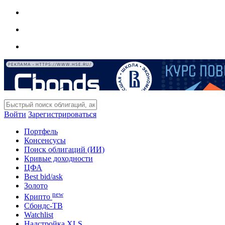
РЕКЛАМА • HTTPS://WWW.HSE.RU/
Войти
Зарегистрироваться
Портфель
Консенсусы
Поиск облигаций (ИИ)
Кривые доходности
ЦФА
Best bid/ask
Золото
new
Крипто
Сбондс-ТВ
Watchlist
Надстройка XLS