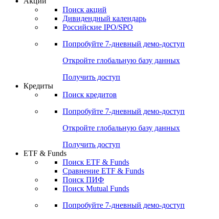
Акции
Поиск акций
Дивидендный календарь
Российские IPO/SPO
Попробуйте
7-дневный
демо-доступ
Откройте глобальную базу данных
Получить доступ
Кредиты
Поиск кредитов
Попробуйте
7-дневный
демо-доступ
Откройте глобальную базу данных
Получить доступ
ETF & Funds
Поиск ETF & Funds
Сравнение ETF & Funds
Поиск ПИФ
Поиск Mutual Funds
Попробуйте
7-дневный
демо-доступ