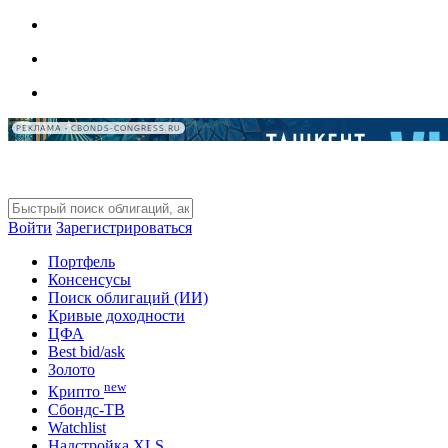
РЕКЛАМА • CBONDS-CONGRESS.RU
Войти
Зарегистрироваться
Портфель
Консенсусы
Поиск облигаций (ИИ)
Кривые доходности
ЦФА
Best bid/ask
Золото
new
Крипто
Сбондс-ТВ
Watchlist
Надстройка XLS