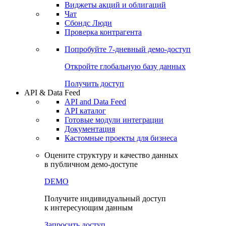
Виджеты акций и облигаций
Чат
Сбондс Люди
Проверка контрагента
Попробуйте
7-дневный
демо-доступ
Откройте глобальную базу данных
Получить доступ
API & Data Feed
API and Data Feed
API каталог
Готовые модули интеграции
Документация
Кастомные проекты для бизнеса
Оцените структуру и качество данных
в публичном демо-доступе
DEMO
Получите индивидуальный доступ
к интересующим данным
Запросить доступ