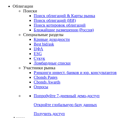
Облигации
Поиски
Поиск облигаций & Карты рынка
Поиск облигаций (ИИ)
Поиск котировок облигаций
Ближайшие размещения (Россия)
Специальные разделы
Кривые доходности
Best bid/ask
ЦФА
ESG
Сукук
Ломбардные списки
Участники рынка
Рэнкинги инвест. банков и юр. консультантов
Cbonds Pages
Cbonds Awards
Опросы
Попробуйте
7-дневный
демо-доступ
Откройте глобальную базу данных
Получить доступ