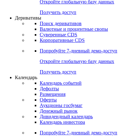
Откройте глобальную базу данных
Получить доступ
Деривативы
Поиск деривативов
Валютные и процентные свопы
Суверенные CDS
Корпоративные CDS
Попробуйте
7-дневный
демо-доступ
Откройте глобальную базу данных
Получить доступ
Календарь
Календарь событий
Дефолты
Размещения
Оферты
Аукционы госбумаг
Денежный рынок
Дивидендный календарь
Календарь инвестора
Попробуйте
7-дневный
демо-доступ