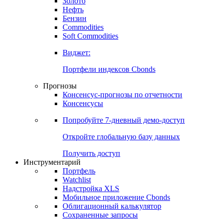
Золото
Нефть
Бензин
Commodities
Soft Commodities
Виджет:
Портфели индексов Cbonds
Прогнозы
Консенсус-прогнозы по отчетности
Консенсусы
Попробуйте
7-дневный
демо-доступ
Откройте глобальную базу данных
Получить доступ
Инструментарий
Портфель
Watchlist
Надстройка XLS
Мобильное приложение Cbonds
Облигационный калькулятор
Сохраненные запросы