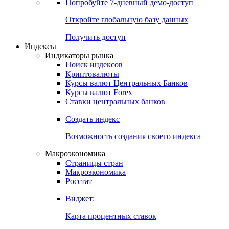
Попробуйте
7-дневный
демо-доступ
Откройте глобальную базу данных
Получить доступ
Индексы
Индикаторы рынка
Поиск индексов
Криптовалюты
Курсы валют Центральных Банков
Курсы валют Forex
Ставки центральных банков
Создать индекс
Возможность создания своего индекса
Макроэкономика
Страницы стран
Макроэкономика
Росстат
Виджет:
Карта процентных ставок