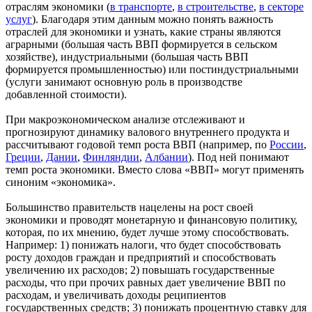
отраслям экономики (
в транспорте
,
в строительстве
,
в секторе
услуг
). Благодаря этим данным можно понять важность
отраслей для экономики и узнать, какие страны являются
аграрными (большая часть ВВП формируется в сельском
хозяйстве), индустриальными (большая часть ВВП
формируется промышленностью) или постиндустриальными
(услуги занимают основную роль в производстве
добавленной стоимости).
При макроэкономическом анализе отслеживают и
прогнозируют динамику валового внутреннего продукта и
рассчитывают годовой темп роста ВВП (например, по
России
,
Греции
,
Дании
,
Финляндии
,
Албании
). Под ней понимают
темп роста экономики. Вместо слова «ВВП» могут применять
синоним «экономика».
Большинство правительств нацелены на рост своей
экономики и проводят монетарную и финансовую политику,
которая, по их мнению, будет лучше этому способствовать.
Например: 1) понижать налоги, что будет способствовать
росту доходов граждан и предприятий и способствовать
увеличению их расходов; 2) повышать государственные
расходы, что при прочих равных дает увеличение ВВП по
расходам, и увеличивать доходы реципиентов
государственных средств; 3) понижать процентную ставку для