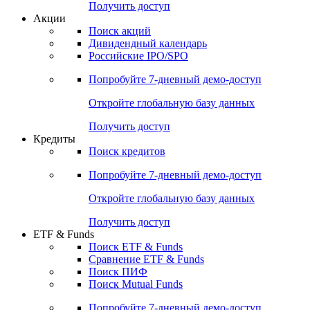
Получить доступ
Акции
Поиск акций
Дивидендный календарь
Российские IPO/SPO
Попробуйте
7-дневный
демо-доступ
Откройте глобальную базу данных
Получить доступ
Кредиты
Поиск кредитов
Попробуйте
7-дневный
демо-доступ
Откройте глобальную базу данных
Получить доступ
ETF & Funds
Поиск ETF & Funds
Сравнение ETF & Funds
Поиск ПИФ
Поиск Mutual Funds
Попробуйте
7-дневный
демо-доступ