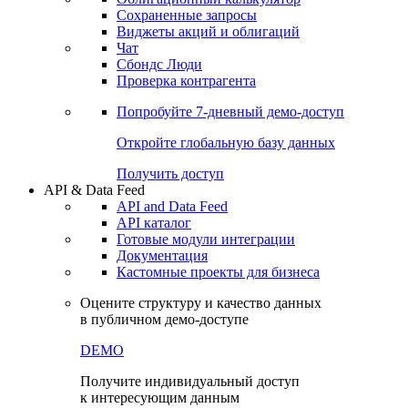
Сохраненные запросы
Виджеты акций и облигаций
Чат
Сбондс Люди
Проверка контрагента
Попробуйте
7-дневный
демо-доступ
Откройте глобальную базу данных
Получить доступ
API & Data Feed
API and Data Feed
API каталог
Готовые модули интеграции
Документация
Кастомные проекты для бизнеса
Оцените структуру и качество данных
в публичном демо-доступе
DEMO
Получите индивидуальный доступ
к интересующим данным