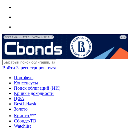
РЕКЛАМА • HTTPS://WWW.HSE.RU/
Войти
Зарегистрироваться
Портфель
Консенсусы
Поиск облигаций (ИИ)
Кривые доходности
ЦФА
Best bid/ask
Золото
new
Крипто
Сбондс-ТВ
Watchlist