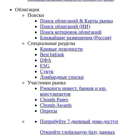
Облигации
Поиски
Поиск облигаций & Карты рынка
Поиск облигаций (ИИ)
Поиск котировок облигаций
Ближайшие размещения (Россия)
Специальные разделы
Кривые доходности
Best bid/ask
ЦФА
ESG
Сукук
Ломбардные списки
Участники рынка
Рэнкинги инвест. банков и юр.
консультантов
Cbonds Pages
Cbonds Awards
Опросы
Попробуйте
7-дневный
демо-доступ
Откройте глобальную базу данных