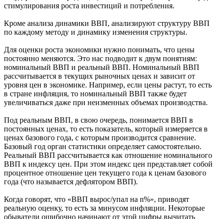
стимулирования роста инвестиций и потребления.
Кроме анализа динамики ВВП, анализируют структуру ВВП
по каждому методу и динамику изменения структуры.
Для оценки роста экономики нужно понимать, что цены
постоянно меняются. Это нас подводит к двум понятиям:
номинальный ВВП и реальный ВВП. Номинальный ВВП
рассчитывается в текущих рыночных ценах и зависит от
уровня цен в экономике. Например, если цены растут, то есть
в стране инфляция, то номинальный ВВП также будет
увеличиваться даже при неизменных объемах производства.
Под реальным ВВП, в свою очередь, понимается ВВП в
постоянных ценах, то есть показатель, который измеряется в
ценах базового года, с которым производится сравнение.
Базовый год орган статистики определяет самостоятельно.
Реальный ВВП рассчитывается как отношение номинального
ВВП к индексу цен. При этом индекс цен представляет собой
процентное отношение цен текущего года к ценам базового
года (что называется дефлятором ВВП).
Когда говорят, что «ВВП вырос/упал на n%», приводят
реальную оценку, то есть за минусом инфляции. Некоторые
обыватели ошибочно начинают от этой цифры вычитать