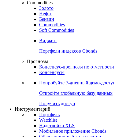
Commodities
Золото
Нефть
Бензин
Commodities
Soft Commodities
Виджет:
Портфели индексов Cbonds
Прогнозы
Консенсус-прогнозы по отчетности
Консенсусы
Попробуйте
7-дневный
демо-доступ
Откройте глобальную базу данных
Получить доступ
Инструментарий
Портфель
Watchlist
Надстройка XLS
Мобильное приложение Cbonds
Облигационный калькулятор