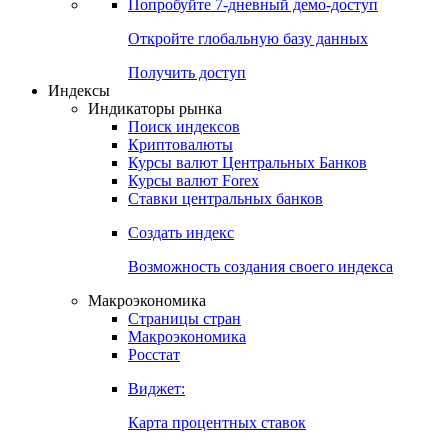
Попробуйте
7-дневный
демо-доступ
Откройте глобальную базу данных
Получить доступ
Индексы
Индикаторы рынка
Поиск индексов
Криптовалюты
Курсы валют Центральных Банков
Курсы валют Forex
Ставки центральных банков
Создать индекс
Возможность создания своего индекса
Макроэкономика
Страницы стран
Макроэкономика
Росстат
Виджет:
Карта процентных ставок