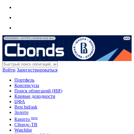
РЕКЛАМА • HTTPS://WWW.HSE.RU/
Войти
Зарегистрироваться
Портфель
Консенсусы
Поиск облигаций (ИИ)
Кривые доходности
ЦФА
Best bid/ask
Золото
new
Крипто
Сбондс-ТВ
Watchlist