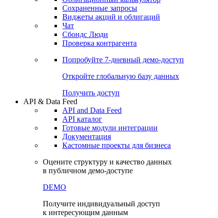
Сохраненные запросы
Виджеты акций и облигаций
Чат
Сбондс Люди
Проверка контрагента
Попробуйте
7-дневный
демо-доступ
Откройте глобальную базу данных
Получить доступ
API & Data Feed
API and Data Feed
API каталог
Готовые модули интеграции
Документация
Кастомные проекты для бизнеса
Оцените структуру и качество данных
в публичном демо-доступе
DEMO
Получите индивидуальный доступ
к интересующим данным