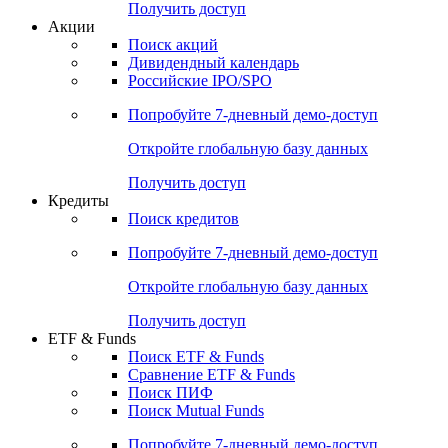
Получить доступ
Акции
Поиск акций
Дивидендный календарь
Российские IPO/SPO
Попробуйте
7-дневный
демо-доступ
Откройте глобальную базу данных
Получить доступ
Кредиты
Поиск кредитов
Попробуйте
7-дневный
демо-доступ
Откройте глобальную базу данных
Получить доступ
ETF & Funds
Поиск ETF & Funds
Сравнение ETF & Funds
Поиск ПИФ
Поиск Mutual Funds
Попробуйте
7-дневный
демо-доступ