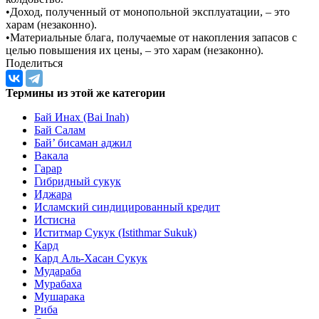
•Доход, полученный от монопольной эксплуатации, – это
харам (незаконно).
•Материальные блага, получаемые от накопления запасов с
целью повышения их цены, – это харам (незаконно).
Поделиться
Термины из этой же категории
Бай Инах (Bai Inah)
Бай Салам
Бай’ бисаман аджил
Вакала
Гарар
Гибридный сукук
Иджара
Исламский синдицированный кредит
Истисна
Иститмар Сукук (Istithmar Sukuk)
Кард
Кард Аль-Хасан Сукук
Мудараба
Мурабаха
Мушарака
Риба