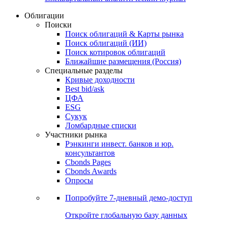
Облигации
Поиски
Поиск облигаций & Карты рынка
Поиск облигаций (ИИ)
Поиск котировок облигаций
Ближайшие размещения (Россия)
Специальные разделы
Кривые доходности
Best bid/ask
ЦФА
ESG
Сукук
Ломбардные списки
Участники рынка
Рэнкинги инвест. банков и юр.
консультантов
Cbonds Pages
Cbonds Awards
Опросы
Попробуйте
7-дневный
демо-доступ
Откройте глобальную базу данных