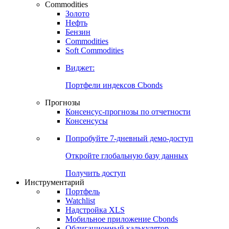
Commodities
Золото
Нефть
Бензин
Commodities
Soft Commodities
Виджет:
Портфели индексов Cbonds
Прогнозы
Консенсус-прогнозы по отчетности
Консенсусы
Попробуйте
7-дневный
демо-доступ
Откройте глобальную базу данных
Получить доступ
Инструментарий
Портфель
Watchlist
Надстройка XLS
Мобильное приложение Cbonds
Облигационный калькулятор