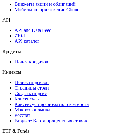
Виджеты акций и облигаций
Мобильное приложение Cbonds
API
API and Data Feed
710-П
API каталог
Кредиты
Поиск кредитов
Индексы
Поиск индексов
Страницы стран
Создать индекс
Консенсусы
Консенсус-прогнозы по отчетности
Макроэкономика
Росстат
Виджет: Карта процентных ставок
ETF & Funds