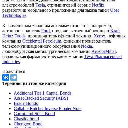
электромобилей
Tesla
, стриминговый сервис
Netflix
,
разработчик мобильного приложения для заказа такси
Uber
Technologies
.
К знаменитым «падшим ангелам» относятся, например,
автопроизводитель
Ford
, продовольственный концерн
Kraft
Heinz Foods
, производитель офисной техники
Xerox
, нефтяная
компания
Occidental Petroleum
, финский производитель
телекоммуникационного оборудования
Nokia
,
люксембургская металлургическая компания
ArcelorMittal
,
израильская фармацевтическая компания
Teva Pharmaceutical
Industries
.
Поделиться
Термины из этой же категории
Additional Tier 1 Capital Bonds
Asset-Backed Security (ABS)
Brady Bonds
Callable Ratchet Inverse Floater Note
Carrot-and-Stick Bond
Chastity bond
Chengtou Bond