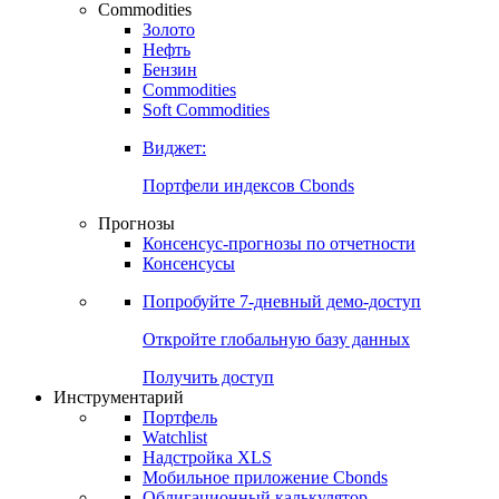
Commodities
Золото
Нефть
Бензин
Commodities
Soft Commodities
Виджет:
Портфели индексов Cbonds
Прогнозы
Консенсус-прогнозы по отчетности
Консенсусы
Попробуйте
7-дневный
демо-доступ
Откройте глобальную базу данных
Получить доступ
Инструментарий
Портфель
Watchlist
Надстройка XLS
Мобильное приложение Cbonds
Облигационный калькулятор