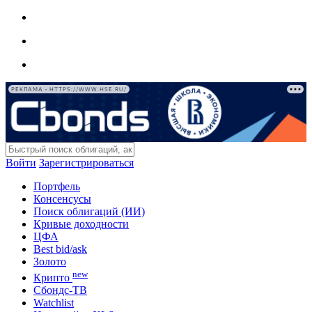
РЕКЛАМА • HTTPS://WWW.HSE.RU/
Войти
Зарегистрироваться
Портфель
Консенсусы
Поиск облигаций (ИИ)
Кривые доходности
ЦФА
Best bid/ask
Золото
new
Крипто
Сбондс-ТВ
Watchlist