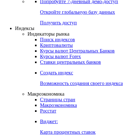
Попробуйте
7-дневный
демо-доступ
Откройте глобальную базу данных
Получить доступ
Индексы
Индикаторы рынка
Поиск индексов
Криптовалюты
Курсы валют Центральных Банков
Курсы валют Forex
Ставки центральных банков
Создать индекс
Возможность создания своего индекса
Макроэкономика
Страницы стран
Макроэкономика
Росстат
Виджет:
Карта процентных ставок