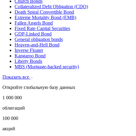
Church Bonds
Collateralized Debt Obligation (CDO)
Death Spiral Convertible Bond
Extreme Mortality Bond (EMB)
Fallen Angels Bond
Fixed Rate Capital Securities
GDP-Linked Bond
General obligation bonds
Heaven-and-Hell Bond
Inverse Floater
Kangaroo Bond
Liberty Bonds
MBS (Mortgage-backed security)
Показать все
Откройте глобальную базу данных
1 000 000
облигаций
100 000
акций