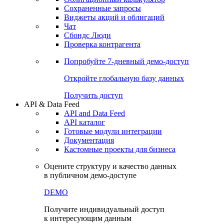
Сохраненные запросы
Виджеты акций и облигаций
Чат
Сбондс Люди
Проверка контрагента
Попробуйте
7-дневный
демо-доступ
Откройте глобальную базу данных
Получить доступ
API & Data Feed
API and Data Feed
API каталог
Готовые модули интеграции
Документация
Кастомные проекты для бизнеса
Оцените структуру и качество данных
в публичном демо-доступе
DEMO
Получите индивидуальный доступ
к интересующим данным