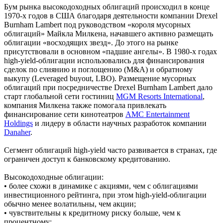
Бум рынка высокодоходных облигаций происходил в конце
1970-х годов в США благодаря деятельности компании Drexel
Burnham Lambert под руководством «короля мусорных
облигаций» Майкла Милкена, начавшего активно размещать
облигации «восходящих звезд». До этого на рынке
присутствовали в основном «падшие ангелы». В 1980-x годах
high-yield-облигации использовались для финансирования
сделок по слиянию и поглощению (M&A) и обратному
выкупу (Leveraged buyout, LBO). Размещение мусорных
облигаций при посредничестве Drexel Burnham Lambert дало
старт глобальной сети гостиниц
MGM Resorts International
,
компания Милкена также помогала привлекать
финансирование сети кинотеатров
AMC Entertainment
Holdings
и лидеру в области научных разработок компании
Danaher
.
Сегмент облигаций high-yield часто развивается в странах, где
ограничен доступ к банковскому кредитованию.
Высокодоходные облигации:
• более схожи в динамике с акциями, чем с облигациями
инвестиционного рейтинга, при этом high-yield-облигации
обычно менее волатильны, чем акции;
• чувствительны к кредитному риску больше, чем к
процентному;