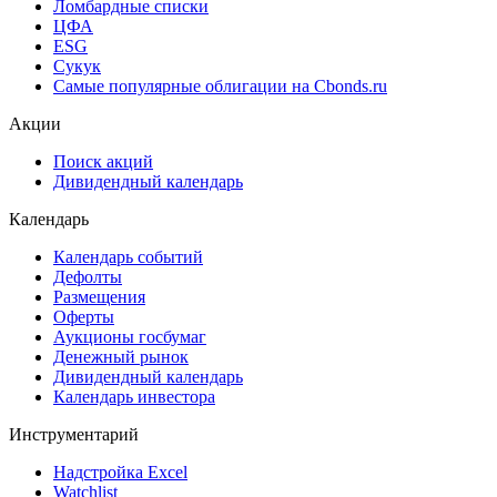
Ломбардные списки
ЦФА
ESG
Сукук
Самые популярные облигации на Cbonds.ru
Акции
Поиск акций
Дивидендный календарь
Календарь
Календарь событий
Дефолты
Размещения
Оферты
Аукционы госбумаг
Денежный рынок
Дивидендный календарь
Календарь инвестора
Инструментарий
Надстройка Excel
Watchlist