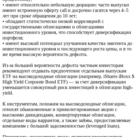
• имеют относительно небольшую дюрацию: часто выпуски
имеют встроенную оферту call и досрочно гасятся через 4–5
лет при сроке обращения до 10 лет;
• обладают статистически низкой корреляцией с
государственными облигациями и облигациями
инвестиционного уровня, что способствует диверсификации
портфеля;
• имеют высокий потенциал улучшения качества эмитента до
инвестиционного уровня и последующего роста цены, и в то
же время высокую вероятность дефолта.
Из-за большой вероятности дефолта частным инвесторам
рекомендуют отдавать предпочтение отдельным выпускам
ETF на высокодоходные облигации (например, iShares iBoxx $
High Yield Corporate Bond ETF) — за счет диверсификации
уменьшается совокупный риск инвестиций в облигации high-
yield.
К инструментам, похожим на высокодоходные облигации,
относят обыкновенные и привилегированные акции с
высокими дивидендами, конвертируемые облигации,
отдельные виды варрантов, а также займы, предоставляемые
компаниям с большой задолженностью (leveraged loans).
Примерами «восходящих звезд» являются производитель