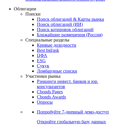
Облигации
Поиски
Поиск облигаций & Карты рынка
Поиск облигаций (ИИ)
Поиск котировок облигаций
Ближайшие размещения (Россия)
Специальные разделы
Кривые доходности
Best bid/ask
ЦФА
ESG
Сукук
Ломбардные списки
Участники рынка
Рэнкинги инвест. банков и юр.
консультантов
Cbonds Pages
Cbonds Awards
Опросы
Попробуйте
7-дневный
демо-доступ
Откройте глобальную базу данных