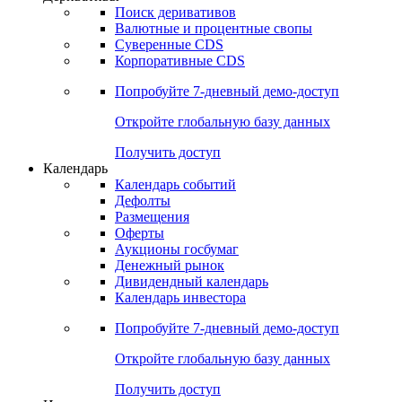
Поиск деривативов
Валютные и процентные свопы
Суверенные CDS
Корпоративные CDS
Попробуйте
7-дневный
демо-доступ
Откройте глобальную базу данных
Получить доступ
Календарь
Календарь событий
Дефолты
Размещения
Оферты
Аукционы госбумаг
Денежный рынок
Дивидендный календарь
Календарь инвестора
Попробуйте
7-дневный
демо-доступ
Откройте глобальную базу данных
Получить доступ