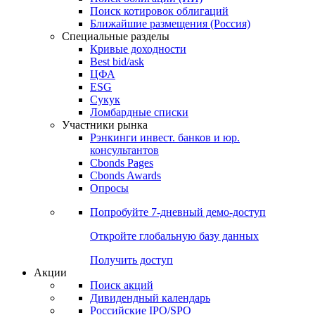
Поиск котировок облигаций
Ближайшие размещения (Россия)
Специальные разделы
Кривые доходности
Best bid/ask
ЦФА
ESG
Сукук
Ломбардные списки
Участники рынка
Рэнкинги инвест. банков и юр.
консультантов
Cbonds Pages
Cbonds Awards
Опросы
Попробуйте
7-дневный
демо-доступ
Откройте глобальную базу данных
Получить доступ
Акции
Поиск акций
Дивидендный календарь
Российские IPO/SPO