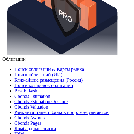
Облигации
Поиск облигаций & Карты рынка
Поиск облигаций (ИИ)
Ближайшие размещения (Россия)
Поиск котировок облигаций
Best bid/ask
Cbonds Estimation
Cbonds Estimation Onshore
Cbonds Valuation
Рэнкинги инвест. банков и юр. консультантов
Cbonds Awards
Cbonds Pages
Ломбардные списки
ЦФА