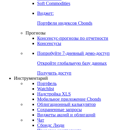
Soft Commodities
Виджет:
Портфели индексов Cbonds
Прогнозы
Консенсус-прогнозы по отчетности
Консенсусы
Попробуйте
7-дневный
демо-доступ
Откройте глобальную базу данных
Получить доступ
Инструментарий
Портфель
Watchlist
Надстройка XLS
Мобильное приложение Cbonds
Облигационный калькулятор
Сохраненные запросы
Виджеты акций и облигаций
Чат
Сбондс Люди