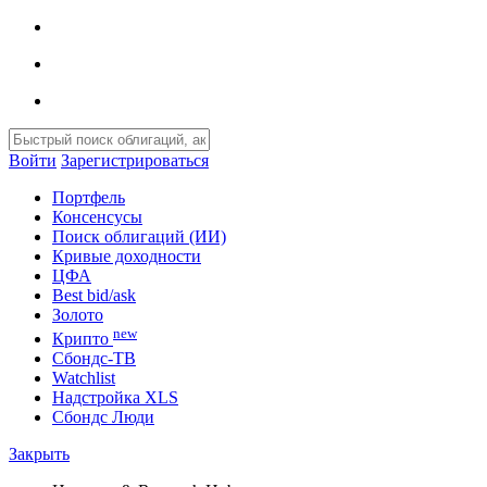
Войти
Зарегистрироваться
Портфель
Консенсусы
Поиск облигаций (ИИ)
Кривые доходности
ЦФА
Best bid/ask
Золото
new
Крипто
Сбондс-ТВ
Watchlist
Надстройка XLS
Сбондс Люди
Закрыть