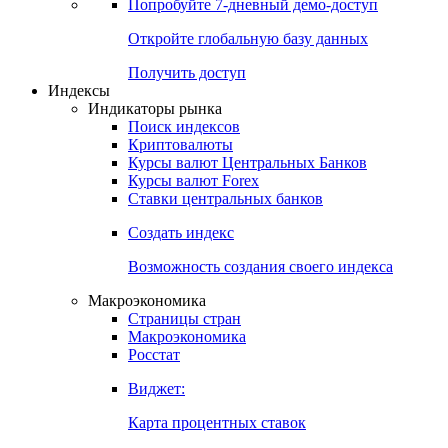
Попробуйте
7-дневный
демо-доступ
Откройте глобальную базу данных
Получить доступ
Индексы
Индикаторы рынка
Поиск индексов
Криптовалюты
Курсы валют Центральных Банков
Курсы валют Forex
Ставки центральных банков
Создать индекс
Возможность создания своего индекса
Макроэкономика
Страницы стран
Макроэкономика
Росстат
Виджет:
Карта процентных ставок