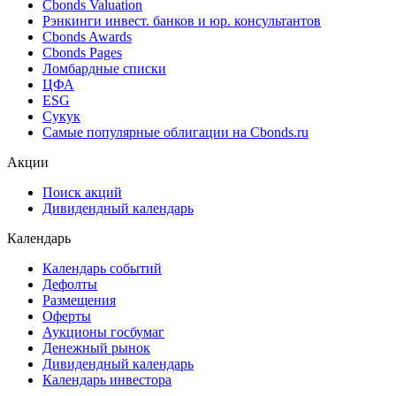
Cbonds Valuation
Рэнкинги инвест. банков и юр. консультантов
Cbonds Awards
Cbonds Pages
Ломбардные списки
ЦФА
ESG
Сукук
Самые популярные облигации на Cbonds.ru
Акции
Поиск акций
Дивидендный календарь
Календарь
Календарь событий
Дефолты
Размещения
Оферты
Аукционы госбумаг
Денежный рынок
Дивидендный календарь
Календарь инвестора