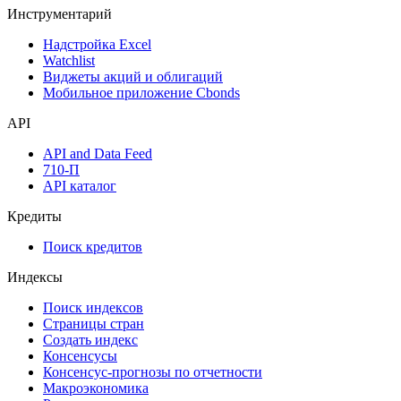
Инструментарий
Надстройка Excel
Watchlist
Виджеты акций и облигаций
Мобильное приложение Cbonds
API
API and Data Feed
710-П
API каталог
Кредиты
Поиск кредитов
Индексы
Поиск индексов
Страницы стран
Создать индекс
Консенсусы
Консенсус-прогнозы по отчетности
Макроэкономика