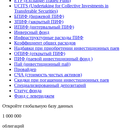
ETF (Exchange-Traded Fund)
UCITS (Undertaking for Collective Investments in
Transferable Securities)
БПИФ (биржевой ПИФ)
ЗПИФ (закрытый ПИФ)
ИПИФ (интервальный ПИФ)
Инверсный фонд
Инфраструктурные расходы ПИФ
Коэффициент общих расходов
Надбавки при приобретении инвестиционных паев
ОПИФ (открытый ПИФ)
ПИФ (паевой инвестиционный фонд )
Пай (инвестиционный пай)
Провайдер
СЧА (стоимость чистых активов)
Скидки при погашении инвестиционных паев
Специализированный депозитарий
Статус фонда
Фонд с левериджем
Откройте глобальную базу данных
1 000 000
облигаций