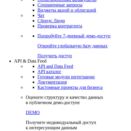
Сохраненные запросы
Виджеты акций и облигаций
Чат
Сбондс Люди
Проверка контрагента
Попробуйте
7-дневный
демо-доступ
Откройте глобальную базу данных
Получить доступ
API & Data Feed
API and Data Feed
API каталог
Готовые модули интеграции
Документация
Кастомные проекты для бизнеса
Оцените структуру и качество данных
в публичном демо-доступе
DEMO
Получите индивидуальный доступ
к интересующим данным