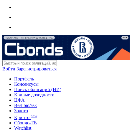
РЕКЛАМА • HTTPS://WWW.HSE.RU/
Войти
Зарегистрироваться
Портфель
Консенсусы
Поиск облигаций (ИИ)
Кривые доходности
ЦФА
Best bid/ask
Золото
new
Крипто
Сбондс-ТВ
Watchlist