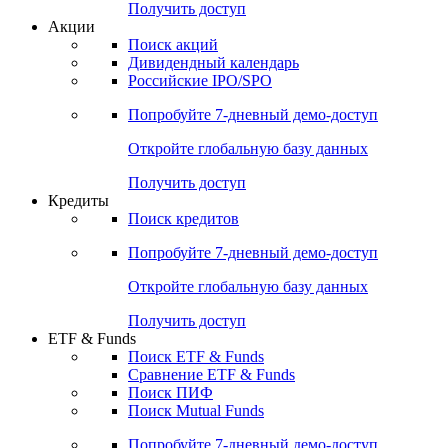
Получить доступ
Акции
Поиск акций
Дивидендный календарь
Российские IPO/SPO
Попробуйте
7-дневный
демо-доступ
Откройте глобальную базу данных
Получить доступ
Кредиты
Поиск кредитов
Попробуйте
7-дневный
демо-доступ
Откройте глобальную базу данных
Получить доступ
ETF & Funds
Поиск ETF & Funds
Сравнение ETF & Funds
Поиск ПИФ
Поиск Mutual Funds
Попробуйте
7-дневный
демо-доступ