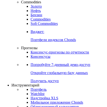
Commodities
Золото
Нефть
Бензин
Commodities
Soft Commodities
Виджет:
Портфели индексов Cbonds
Прогнозы
Консенсус-прогнозы по отчетности
Консенсусы
Попробуйте
7-дневный
демо-доступ
Откройте глобальную базу данных
Получить доступ
Инструментарий
Портфель
Watchlist
Надстройка XLS
Мобильное приложение Cbonds
Облигационный калькулятор