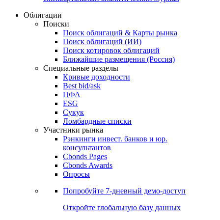
Облигации
Поиски
Поиск облигаций & Карты рынка
Поиск облигаций (ИИ)
Поиск котировок облигаций
Ближайшие размещения (Россия)
Специальные разделы
Кривые доходности
Best bid/ask
ЦФА
ESG
Сукук
Ломбардные списки
Участники рынка
Рэнкинги инвест. банков и юр.
консультантов
Cbonds Pages
Cbonds Awards
Опросы
Попробуйте
7-дневный
демо-доступ
Откройте глобальную базу данных