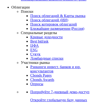
Облигации
Поиски
Поиск облигаций & Карты рынка
Поиск облигаций (ИИ)
Поиск котировок облигаций
Ближайшие размещения (Россия)
Специальные разделы
Кривые доходности
Best bid/ask
ЦФА
ESG
Сукук
Ломбардные списки
Участники рынка
Рэнкинги инвест. банков и юр.
консультантов
Cbonds Pages
Cbonds Awards
Опросы
Попробуйте
7-дневный
демо-доступ
Откройте глобальную базу данных