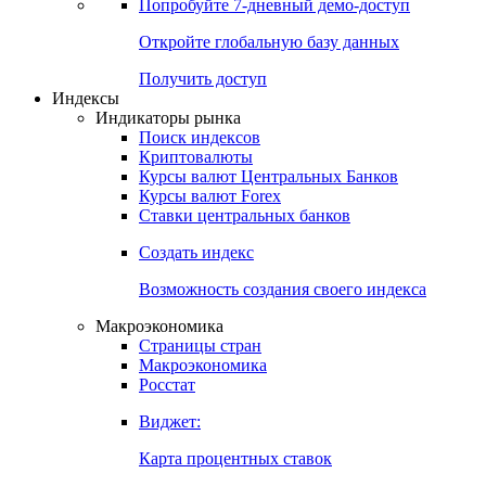
Попробуйте
7-дневный
демо-доступ
Откройте глобальную базу данных
Получить доступ
Индексы
Индикаторы рынка
Поиск индексов
Криптовалюты
Курсы валют Центральных Банков
Курсы валют Forex
Ставки центральных банков
Создать индекс
Возможность создания своего индекса
Макроэкономика
Страницы стран
Макроэкономика
Росстат
Виджет:
Карта процентных ставок