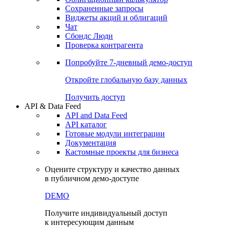
Сохраненные запросы
Виджеты акций и облигаций
Чат
Сбондс Люди
Проверка контрагента
Попробуйте
7-дневный
демо-доступ
Откройте глобальную базу данных
Получить доступ
API & Data Feed
API and Data Feed
API каталог
Готовые модули интеграции
Документация
Кастомные проекты для бизнеса
Оцените структуру и качество данных
в публичном демо-доступе
DEMO
Получите индивидуальный доступ
к интересующим данным