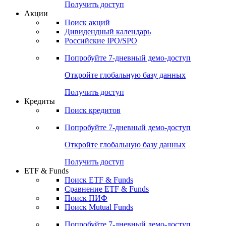
Получить доступ
Акции
Поиск акций
Дивидендный календарь
Российские IPO/SPO
Попробуйте
7-дневный
демо-доступ
Откройте глобальную базу данных
Получить доступ
Кредиты
Поиск кредитов
Попробуйте
7-дневный
демо-доступ
Откройте глобальную базу данных
Получить доступ
ETF & Funds
Поиск ETF & Funds
Сравнение ETF & Funds
Поиск ПИФ
Поиск Mutual Funds
Попробуйте
7-дневный
демо-доступ