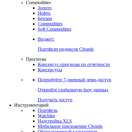
Commodities
Золото
Нефть
Бензин
Commodities
Soft Commodities
Виджет:
Портфели индексов Cbonds
Прогнозы
Консенсус-прогнозы по отчетности
Консенсусы
Попробуйте
7-дневный
демо-доступ
Откройте глобальную базу данных
Получить доступ
Инструментарий
Портфель
Watchlist
Надстройка XLS
Мобильное приложение Cbonds
Облигационный калькулятор