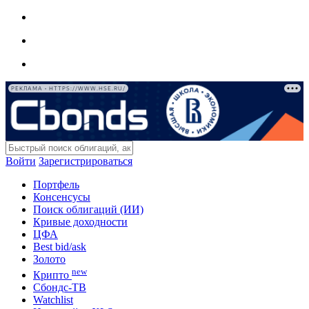
РЕКЛАМА • HTTPS://WWW.HSE.RU/
Войти
Зарегистрироваться
Портфель
Консенсусы
Поиск облигаций (ИИ)
Кривые доходности
ЦФА
Best bid/ask
Золото
new
Крипто
Сбондс-ТВ
Watchlist