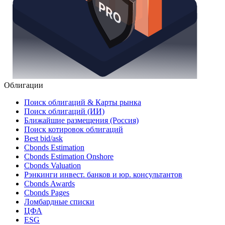
Облигации
Поиск облигаций & Карты рынка
Поиск облигаций (ИИ)
Ближайшие размещения (Россия)
Поиск котировок облигаций
Best bid/ask
Cbonds Estimation
Cbonds Estimation Onshore
Cbonds Valuation
Рэнкинги инвест. банков и юр. консультантов
Cbonds Awards
Cbonds Pages
Ломбардные списки
ЦФА
ESG