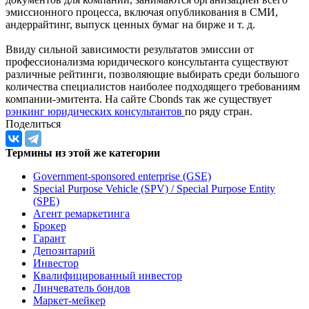
эмиссионного процесса, включая опубликования в СМИ,
андеррайтинг, выпуск ценных бумаг на бирже и т. д.
Ввиду сильной зависимости результатов эмиссии от
профессионализма юридического консультанта существуют
различные рейтинги, позволяющие выбирать среди большого
количества специалистов наиболее подходящего требованиям
компании-эмитента. На сайте Cbonds так же существует
рэнкинг юридических консультантов
по ряду стран.
Поделиться
Термины из этой же категории
Government-sponsored enterprise (GSE)
Special Purpose Vehicle (SPV) / Special Purpose Entity
(SPE)
Агент ремаркетинга
Брокер
Гарант
Депозитарий
Инвестор
Квалифицированный инвестор
Линчеватель бондов
Маркет-мейкер