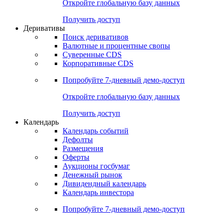
Откройте глобальную базу данных
Получить доступ
Деривативы
Поиск деривативов
Валютные и процентные свопы
Суверенные CDS
Корпоративные CDS
Попробуйте
7-дневный
демо-доступ
Откройте глобальную базу данных
Получить доступ
Календарь
Календарь событий
Дефолты
Размещения
Оферты
Аукционы госбумаг
Денежный рынок
Дивидендный календарь
Календарь инвестора
Попробуйте
7-дневный
демо-доступ