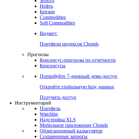
Золото
Нефть
Бензин
Commodities
Soft Commodities
Виджет:
Портфели индексов Cbonds
Прогнозы
Консенсус-прогнозы по отчетности
Консенсусы
Попробуйте
7-дневный
демо-доступ
Откройте глобальную базу данных
Получить доступ
Инструментарий
Портфель
Watchlist
Надстройка XLS
Мобильное приложение Cbonds
Облигационный калькулятор
Сохраненные запросы