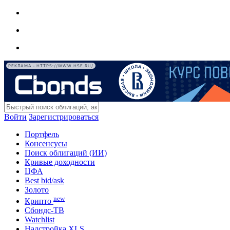
РЕКЛАМА • HTTPS://WWW.HSE.RU/
Войти
Зарегистрироваться
Портфель
Консенсусы
Поиск облигаций (ИИ)
Кривые доходности
ЦФА
Best bid/ask
Золото
new
Крипто
Сбондс-ТВ
Watchlist
Надстройка XLS