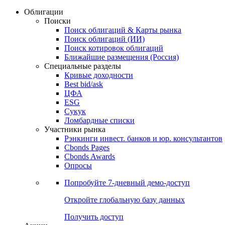
Облигации
Поиски
Поиск облигаций & Карты рынка
Поиск облигаций (ИИ)
Поиск котировок облигаций
Ближайшие размещения (Россия)
Специальные разделы
Кривые доходности
Best bid/ask
ЦФА
ESG
Сукук
Ломбардные списки
Участники рынка
Рэнкинги инвест. банков и юр. консультантов
Cbonds Pages
Cbonds Awards
Опросы
Попробуйте
7-дневный
демо-доступ
Откройте глобальную базу данных
Получить доступ