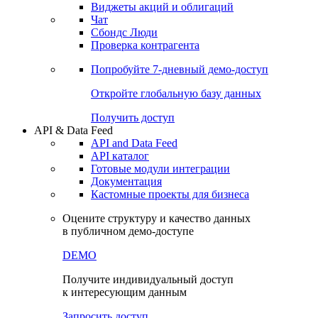
Виджеты акций и облигаций
Чат
Сбондс Люди
Проверка контрагента
Попробуйте
7-дневный
демо-доступ
Откройте глобальную базу данных
Получить доступ
API & Data Feed
API and Data Feed
API каталог
Готовые модули интеграции
Документация
Кастомные проекты для бизнеса
Оцените структуру и качество данных
в публичном демо-доступе
DEMO
Получите индивидуальный доступ
к интересующим данным
Запросить доступ